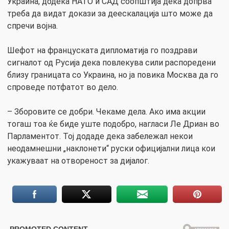
Украина, додека НАТО и САД соопштија дека допрва
треба да видат докази за деескалација што може да
спречи војна.
Шефот на француската дипломатија го поздрави
сигналот од Русија дека повлекува сили распоредени
близу границата со Украина, но ја повика Москва да го
спроведе потфатот во дело.
– Зборовите се добри. Чекаме дела. Ако има акции
тогаш тоа ќе биде уште подобро, нагласи Ле Дриан во
Парламентот. Тој додаде дека забележал некои
неодамнешни „наклонети“ руски официјални лица кои
укажуваат на отвореност за дијалог.