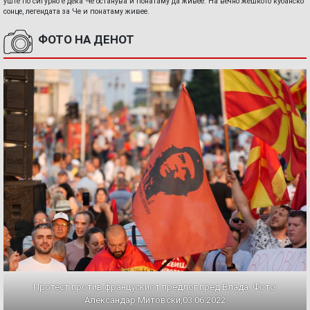
уште по сигурно е дека Че останува и понатаму да живее. На вечно жешкото кубанско
сонце, легендата за Че и понатаму живее.
ФОТО НА ДЕНОТ
Протест против францускиот предлог пред Влада. Фото:
Александар Митовски,03.06.2022