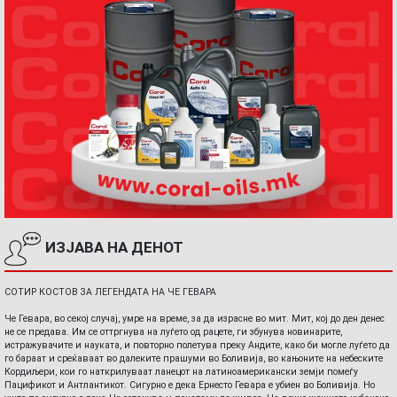
ИЗЈАВА НА ДЕНОТ
СОТИР КОСТОВ ЗА ЛЕГЕНДАТА НА ЧЕ ГЕВАРА
Че Гевара, во секој случај, умре на време, за да израсне во мит. Мит, кој до ден денес
не се предава. Им се оттргнува на луѓето од рацете, ги збунува новинарите,
истражувачите и науката, и повторно полетува преку Андите, како би могле луѓето да
го бараат и среќаваат во далеките прашуми во Боливија, во кањоните на небеските
Кордиљери, кои го наткрилуваат ланецот на латиноамерикански земји помеѓу
Пацификот и Антлантикот. Сигурно е дека Ернесто Гевара е убиен во Боливија. Но