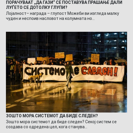
ПОРАЧУВААТ „ДА ГАЗИ“ СЕ ПОСТАВУВА ПРАШАЊЕ ДАЛИ
ЛУЃЕТО СЕ ДОТОЛКУ ГЛУПИ?
Лојалност– награда – глупост Можеби ви изгледа малку
чуден и неспоив насловот на колумната но…
ЗОШТО МОРА СИСТЕМОТ ДА БИДЕ СЛЕДЕН?
Зошто мора системот да биде следен? Секој систем се
создава со одредена цел, кога станува…