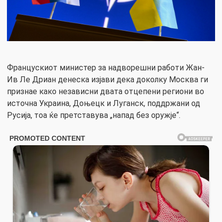
Францускиот министер за надворешни работи Жан-
Ив Ле Дриан денеска изјави дека доколку Москва ги
признае како независни двата отцепени региони во
источна Украина, Доњецк и Луганск, поддржани од
Русија, тоа ќе претставува „напад без оружје“.