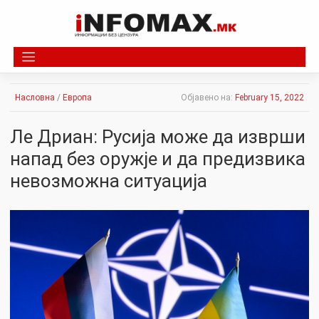
Skip
to
content
Насловна
/
Европа
Објавено на:
February 15, 2022
Ле Дриан: Русија може да изврши
нaпaд без oружје и да предизвика
невозможна ситуација