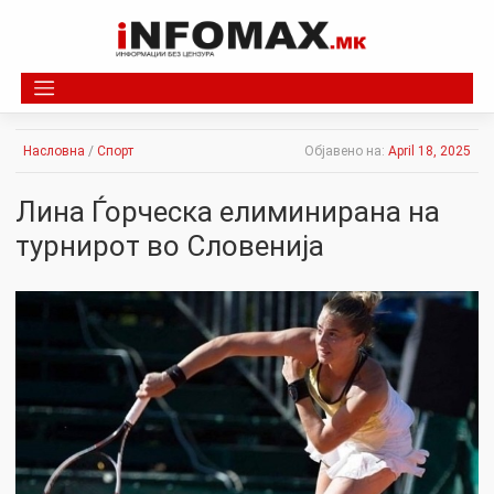
Skip
to
content
Насловна
/
Спорт
Објавено на:
April 18, 2025
Лина Ѓорческа елиминирана на
турнирот во Словенија