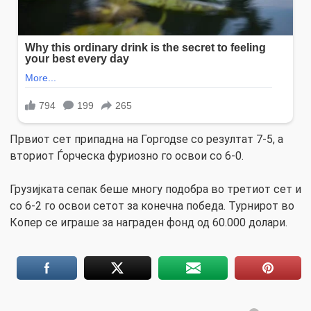
Првиот сет припадна на Горгодѕе со резултат 7-5, а
вториот Ѓорческа фуриозно го освои со 6-0.
Грузијката сепак беше многу подобра во третиот сет и
со 6-2 го освои сетот за конечна победа. Турнирот во
Копер се играше за награден фонд од 60.000 долари.