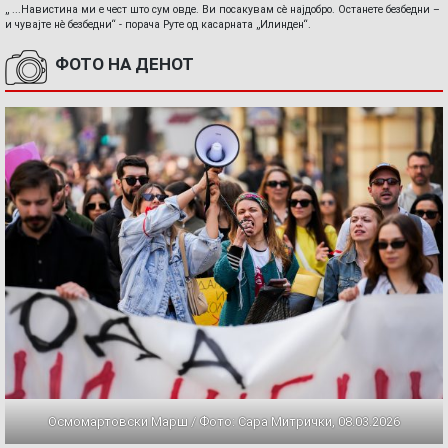
„ ...Навистина ми е чест што сум овде. Ви посакувам сè најдобро. Останете безбедни –
и чувајте нè безбедни“ - порача Руте од касарната „Илинден“.
ФОТО НА ДЕНОТ
Осмомартовски Марш / Фото: Сара Митрички, 08.03.2026