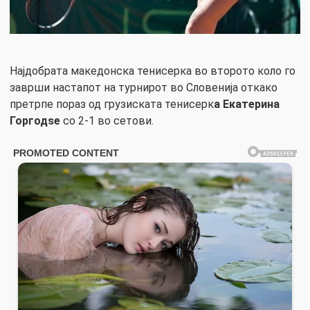
Најдобрата македонска тенисерка во второто коло го
заврши настапот на турнирот во Словенија откако
претрпе пораз од грузиската тенисерк
а Екатерина
Горгодѕе
со 2-1 во сетови.