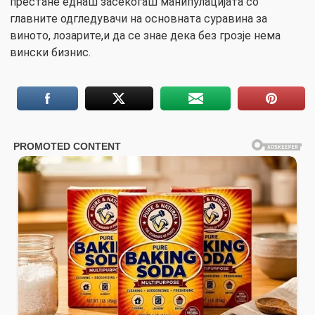
престане еднаш засекогаш манипулацијата со
главните одгледувачи на основната суравина за
виното, лозарите,и да се знае дека без грозје нема
вински бизнис.