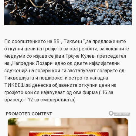
По соопштението на ВВ „ Тиквеш “„за предложените
откупни цени на грозјето за ова реколта, за локалните
медиуми со изјава се јави Трајче Кулев, претседател
на „Напредни Лозари. едно од двете највлијателни
здуженија на лозари кои ги застапуваат лозарите од
Тиквешијата и пошироко, и остро го нападна
ТИКВЕШ.за денеска објавените откупни цени на
грозјето кои се најавуваат од ова фирма ( 16 за
вранецот 12 за смедеревката).