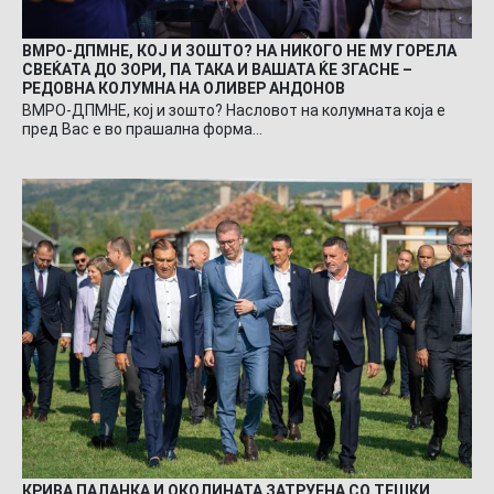
ВМРО-ДПМНЕ, КОЈ И ЗОШТО? НА НИКОГО НЕ МУ ГОРЕЛА
СВЕЌАТА ДО ЗОРИ, ПА ТАКА И ВАШАТА ЌЕ ЗГАСНЕ –
РЕДОВНА КОЛУМНА НА ОЛИВЕР АНДОНОВ
ВМРО-ДПМНЕ, кој и зошто? Насловот на колумната која е
пред Вас е во прашална форма…
КРИВА ПАЛАНКА И ОКОЛИНАТА ЗАТРУЕНА СО ТЕШКИ