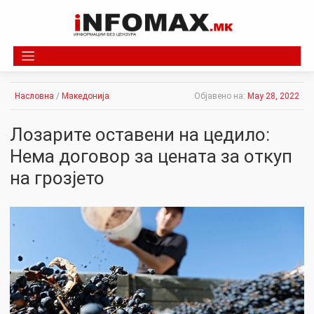
Skip
to
content
Насловна
/
Македонија
Објавено на:
May 28, 2022
Лозарите оставени на цедило:
Нема договор за цената за откуп
на грозјето