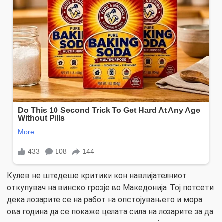
Кулев не штедеше критики кон навлијателниот
откупувач на винско грозје во Македонија. Тој потсети
дека лозарите се на работ на опстојувањето и мора
ова година да се покаже целата сила на лозарите за да