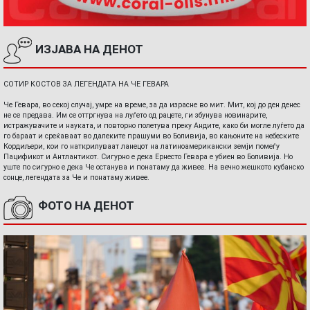
ИЗЈАВА НА ДЕНОТ
СОТИР КОСТОВ ЗА ЛЕГЕНДАТА НА ЧЕ ГЕВАРА
Че Гевара, во секој случај, умре на време, за да израсне во мит. Мит, кој до ден денес
не се предава. Им се оттргнува на луѓето од рацете, ги збунува новинарите,
истражувачите и науката, и повторно полетува преку Андите, како би могле луѓето да
го бараат и среќаваат во далеките прашуми во Боливија, во кањоните на небеските
Кордиљери, кои го наткрилуваат ланецот на латиноамерикански земји помеѓу
Пацификот и Антлантикот. Сигурно е дека Ернесто Гевара е убиен во Боливија. Но
уште по сигурно е дека Че останува и понатаму да живее. На вечно жешкото кубанско
сонце, легендата за Че и понатаму живее.
ФОТО НА ДЕНОТ