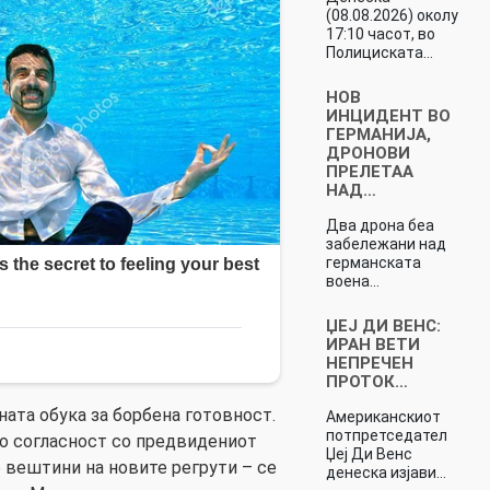
(08.08.2026) околу
17:10 часот, во
Полициската…
НОВ
ИНЦИДЕНТ ВО
ГЕРМАНИЈА,
ДРОНОВИ
ПРЕЛЕТАА
НАД…
Два дрона беа
забележани над
германската
воена…
ЏЕЈ ДИ ВЕНС:
ИРАН ВЕТИ
НЕПРЕЧЕН
ПРОТОК…
аната обука за борбена готовност.
Американскиот
потпретседател
во согласност со предвидениот
Џеј Ди Венс
е вештини на новите регрути – се
денеска изјави…