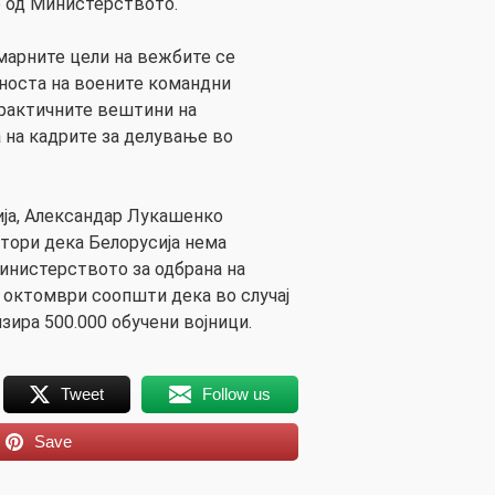
 од Министерството.
марните цели на вежбите се
носта на воените командни
практичните вештини на
а на кадрите за делување во
ија, Александар Лукашенко
тори дека Белорусија нема
Министерството за одбрана на
а октомври соопшти дека во случај
зира 500.000 обучени војници.
Tweet
Follow us
Save