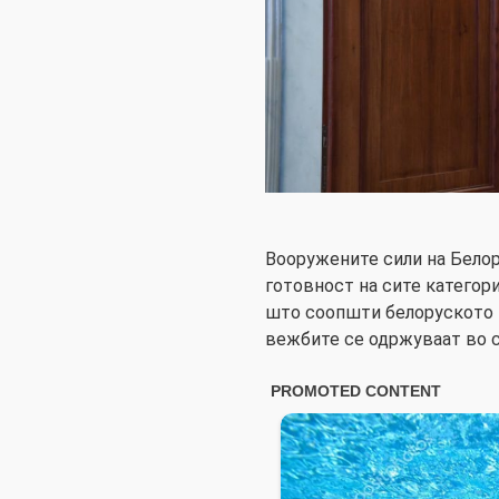
Вооружените сили на Белор
готовност на сите категор
што соопшти белоруското 
вежбите се одржуваат во с