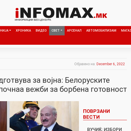
НИЈА
ХРОНИКА
ВИДЕО
СВЕТ
АРСЕНАЛ
АВТОМОБИЛИЗАМ
МАГА
Објавено на:
December 6, 2022
готвува за војна: Белоруските
почнаа вежби за борбена готовност
ПОВРЗАНИ
ВЕСТИ
ВУЧИЌ: ИЗБОРИ