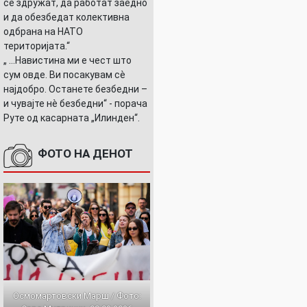
се здружат, да работат заедно
и да обезбедат колективна
одбрана на НАТО
територијата.“
„ ...Навистина ми е чест што
сум овде. Ви посакувам сè
најдобро. Останете безбедни –
и чувајте нè безбедни“ - порача
Руте од касарната „Илинден“.
ФОТО НА ДЕНОТ
Осмомартовски Марш / Фото: