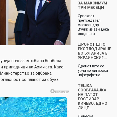
ЗА МАКСИМУМ
ТРИ МЕСЕЦИ
Српскиот
претседател
Александар
Вучиќ изјави дека
следната…
ДРОНОТ ШТО
ЕКСПЛОДИРАШЕ
ВО БУГАРИЈА Е
УКРАИНСКИ?…
усија почнаа вежби за борбена
Дронот што се
ии припадници на Армијата. Како
урна во Бигарска
Министерство за одбрана,
најверојатно…
огласност со планот за обука.
ТЕШКА
СООБРАЌАЈКА
НА ПАТОТ
ГОСТИВАР-
КИЧЕВО: ЕДНО
ЛИЦЕ…
Денеска