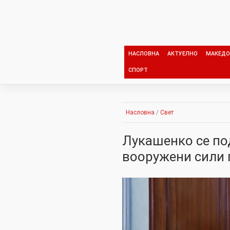
Skip
to
content
НАСЛОВНА
АКТУЕЛНО
МАКЕДО
СПОРТ
Насловна
/
Свет
Лукашенко се под
вооружени сили 