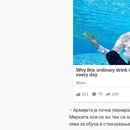
– Армијата ја почна планир
Мерките кои се во тек се 
план за обука и стекнувањ