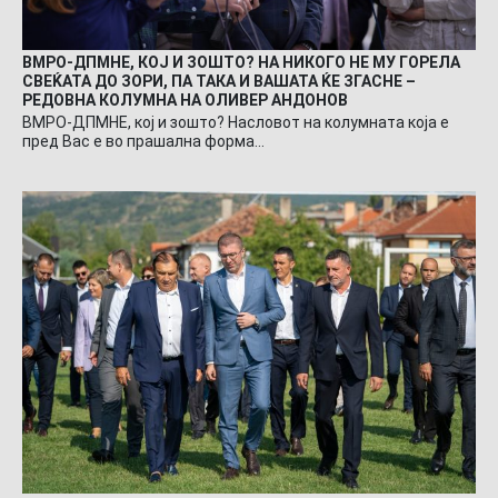
ВМРО-ДПМНЕ, КОЈ И ЗОШТО? НА НИКОГО НЕ МУ ГОРЕЛА
СВЕЌАТА ДО ЗОРИ, ПА ТАКА И ВАШАТА ЌЕ ЗГАСНЕ –
РЕДОВНА КОЛУМНА НА ОЛИВЕР АНДОНОВ
ВМРО-ДПМНЕ, кој и зошто? Насловот на колумната која е
пред Вас е во прашална форма…