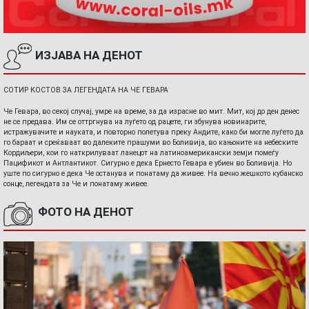
ИЗЈАВА НА ДЕНОТ
СОТИР КОСТОВ ЗА ЛЕГЕНДАТА НА ЧЕ ГЕВАРА
Че Гевара, во секој случај, умре на време, за да израсне во мит. Мит, кој до ден денес
не се предава. Им се оттргнува на луѓето од рацете, ги збунува новинарите,
истражувачите и науката, и повторно полетува преку Андите, како би могле луѓето да
го бараат и среќаваат во далеките прашуми во Боливија, во кањоните на небеските
Кордиљери, кои го наткрилуваат ланецот на латиноамерикански земји помеѓу
Пацификот и Антлантикот. Сигурно е дека Ернесто Гевара е убиен во Боливија. Но
уште по сигурно е дека Че останува и понатаму да живее. На вечно жешкото кубанско
сонце, легендата за Че и понатаму живее.
ФОТО НА ДЕНОТ