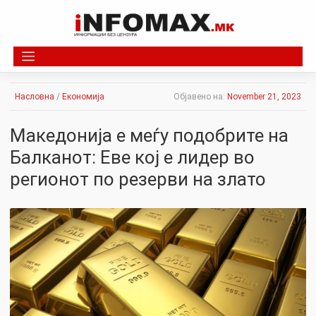
Skip
to
content
Насловна
/
Економија
Објавено на:
November 21, 2023
Македонија е меѓу подобрите на
Балканот: Еве кој е лидер во
регионот по резерви на злато