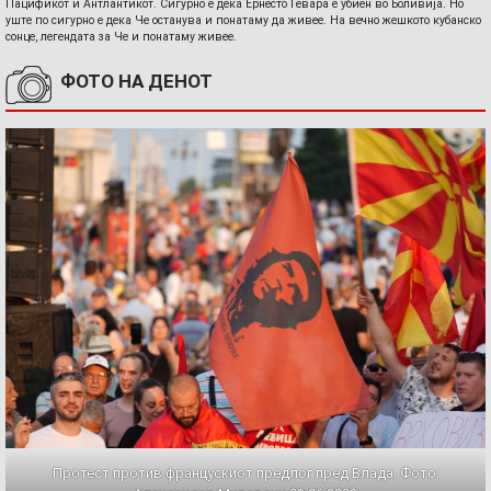
Пацификот и Антлантикот. Сигурно е дека Ернесто Гевара е убиен во Боливија. Но
уште по сигурно е дека Че останува и понатаму да живее. На вечно жешкото кубанско
сонце, легендата за Че и понатаму живее.
ФОТО НА ДЕНОТ
Протест против францускиот предлог пред Влада. Фото: