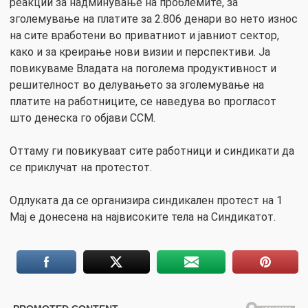
реакции за надминување на проблемите, за
зголемување на платите за 2.806 денари во нето износ
на сите вработени во приватниот и јавниот сектор,
како и за креирање нови визии и перспективи. Ја
повикуваме Владата на поголема продуктивност и
решителност во делувањето за зголемување на
платите на работниците, се наведува во прогласот
што денеска го објави ССМ.
Оттаму ги повикуваат сите работници и синдикати да
се приклучат на протестот.
Одлуката да се организира синдикален протест на 1
Мај е донесена на највисоките тела на Синдикатот.