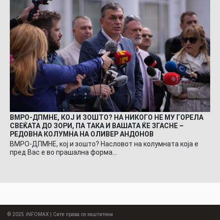
ВМРО-ДПМНЕ, КОЈ И ЗОШТО? НА НИКОГО НЕ МУ ГОРЕЛА
СВЕЌАТА ДО ЗОРИ, ПА ТАКА И ВАШАТА ЌЕ ЗГАСНЕ –
РЕДОВНА КОЛУМНА НА ОЛИВЕР АНДОНОВ
ВМРО-ДПМНЕ, кој и зошто? Насловот на колумната која е
пред Вас е во прашална форма…
© 2025
iNFOMAX
| Сите права се заштитени