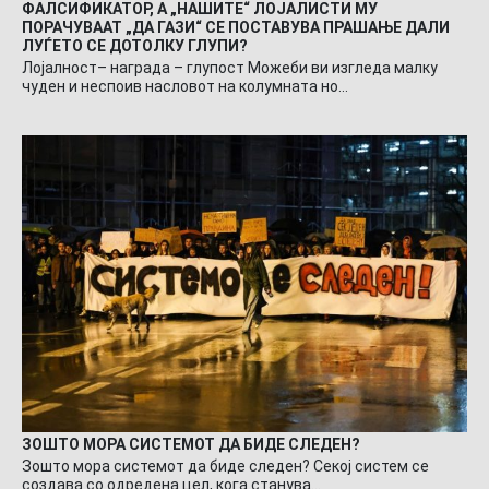
ФАЛСИФИКАТОР, А „НАШИТЕ“ ЛОЈАЛИСТИ МУ
ПОРАЧУВААТ „ДА ГАЗИ“ СЕ ПОСТАВУВА ПРАШАЊЕ ДАЛИ
ЛУЃЕТО СЕ ДОТОЛКУ ГЛУПИ?
Лојалност– награда – глупост Можеби ви изгледа малку
чуден и неспоив насловот на колумната но…
ЗОШТО МОРА СИСТЕМОТ ДА БИДЕ СЛЕДЕН?
Зошто мора системот да биде следен? Секој систем се
создава со одредена цел, кога станува…