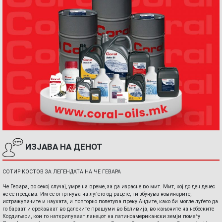
ИЗЈАВА НА ДЕНОТ
СОТИР КОСТОВ ЗА ЛЕГЕНДАТА НА ЧЕ ГЕВАРА
Че Гевара, во секој случај, умре на време, за да израсне во мит. Мит, кој до ден денес
не се предава. Им се оттргнува на луѓето од рацете, ги збунува новинарите,
истражувачите и науката, и повторно полетува преку Андите, како би могле луѓето да
го бараат и среќаваат во далеките прашуми во Боливија, во кањоните на небеските
Кордиљери, кои го наткрилуваат ланецот на латиноамерикански земји помеѓу