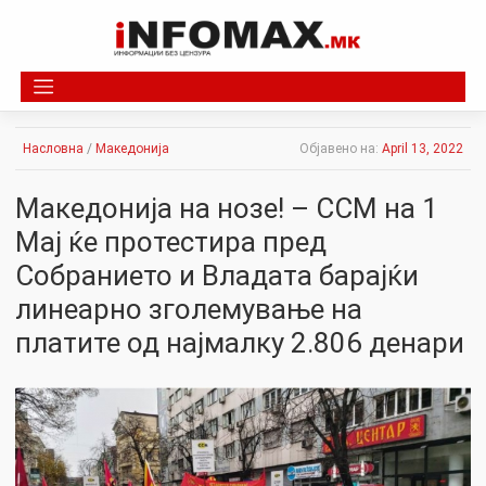
Skip
to
content
Насловна
/
Македонија
Објавено на:
April 13, 2022
Македонија на нозе! – ССМ на 1
Мај ќе протестира пред
Собранието и Владата барајќи
линеарно зголемување на
платите од најмалку 2.806 денари