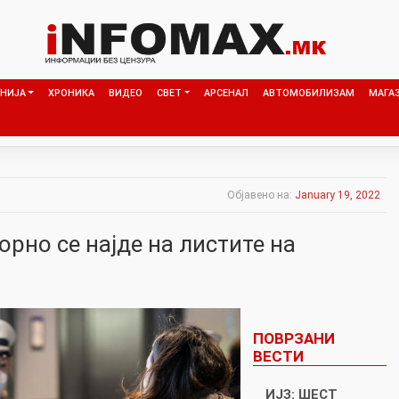
НИЈА
ХРОНИКА
ВИДЕО
СВЕТ
АРСЕНАЛ
АВТОМОБИЛИЗАМ
МАГА
Објавено на:
January 19, 2022
рно се најде на листите на
ПОВРЗАНИ
ВЕСТИ
ИЈЗ: ШЕСТ