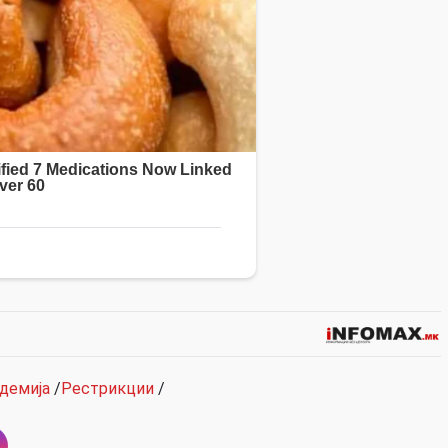
демија
/
Рестрикции
/