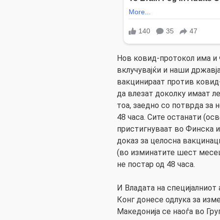
Нов ковид-протокол има и 
вклучувајќи и наши државја
вакцинираат против ковид
да влезат доколку имаат л
тоа, заедно со потврда за 
48 часа. Сите останати (осв
пристигнуваат во Финска и
доказ за целосна вакцинац
(во изминатите шест месец
не постар од 48 часа.
И Владата на специјалниот
Конг донесе одлука за изме
Македонија се наоѓа во Гру