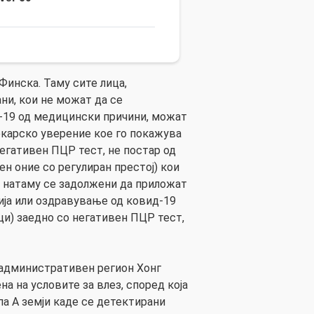
Финска. Таму сите лица,
ни, кои не можат да се
-19 од медицински причини, можат
екарско уверение кое го покажува
негативен ПЦР тест, не постар од
ен оние со регулиран престој) кои
 натаму се задолжени да приложат
ија или оздравување од ковид-19
и) заедно со негативен ПЦР тест,
 административен регион Хонг
на на условите за влез, според која
па А земји каде се детектирани