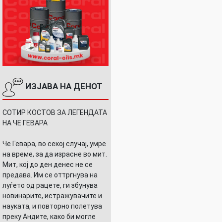
ИЗЈАВА НА ДЕНОТ
СОТИР КОСТОВ ЗА ЛЕГЕНДАТА
НА ЧЕ ГЕВАРА
Че Гевара, во секој случај, умре
на време, за да израсне во мит.
Мит, кој до ден денес не се
предава. Им се оттргнува на
луѓето од рацете, ги збунува
новинарите, истражувачите и
науката, и повторно полетува
преку Андите, како би могле