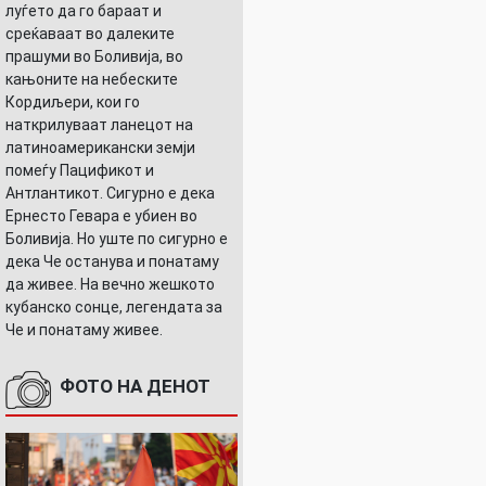
луѓето да го бараат и
среќаваат во далеките
прашуми во Боливија, во
кањоните на небеските
Кордиљери, кои го
наткрилуваат ланецот на
латиноамерикански земји
помеѓу Пацификот и
Антлантикот. Сигурно е дека
Ернесто Гевара е убиен во
Боливија. Но уште по сигурно е
дека Че останува и понатаму
да живее. На вечно жешкото
кубанско сонце, легендата за
Че и понатаму живее.
ФОТО НА ДЕНОТ