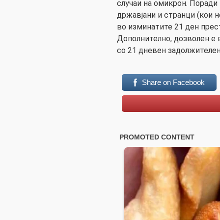
случаи на омикрон. Поради 
државјани и странци (кои н
во изминатите 21 ден прес
Дополнително, дозволен е в
со 21 дневен задолжителен
Share on Facebook