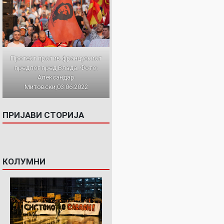
Протест против францускиот
предлог пред Влада. Фото:
Александар
Митовски,03.06.2022
ПРИЈАВИ СТОРИЈА
КОЛУМНИ