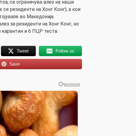
тоа, се ограничува влез на наши
е се резиденти на Хонг Конг), а кои
тојувале во Македонија.
лез за резиденти на Хонг Конг, но
 карантин и 6 ПЦР теста.
Tweet
Follow us
Save