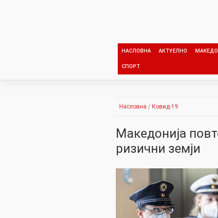
Skip
to
content
НАСЛОВНА
АКТУЕЛНО
МАКЕДО
СПОРТ
Насловна
/
Ковид-19
Македонија повто
ризични земји