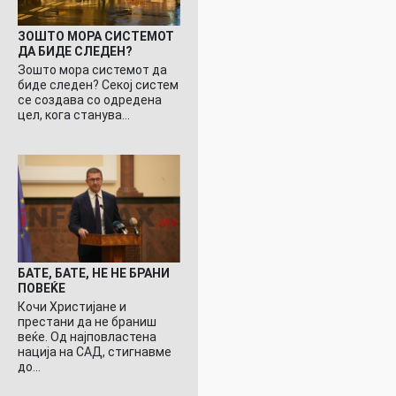
ЗОШТО МОРА СИСТЕМОТ
ДА БИДЕ СЛЕДЕН?
Зошто мора системот да
биде следен? Секој систем
се создава со одредена
цел, кога станува…
БАТЕ, БАТЕ, НЕ НЕ БРАНИ
ПОВЕЌЕ
Кочи Христијане и
престани да не браниш
веќе. Од најповластена
нација на САД, стигнавме
до…