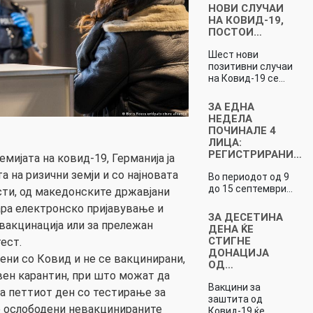
НОВИ СЛУЧАИ
НА КОВИД-19,
ПОСТОИ…
Шест нови
позитивни случаи
на Ковид-19 се…
ЗА ЕДНА
НЕДЕЛА
ПОЧИНАЛЕ 4
ЛИЦА:
РЕГИСТРИРАНИ…
емијата на ковид-19, Германија ја
а на ризични земји и со најновата
Во периодот од 9
до 15 септември…
сти, од македонските државјани
ара електронско пријавување и
ЗА ДЕСЕТИНА
вакцинација или за прележан
ДЕНА ЌЕ
СТИГНЕ
ест.
ДОНАЦИЈА
зени со Ковид и не се вакцинирани,
ОД…
вен карантин, при што можат да
Вакцини за
на петтиот ден со тестирање за
заштита од
е ослободени невакцинираните
Ковид-19 ќе