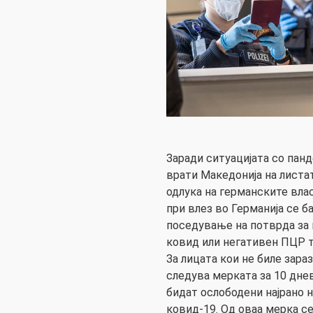
Заради ситуацијата со панд
врати Македонија на листат
одлука на германските вла
при влез во Германија се б
поседување на потврда за 
ковид или негативен ПЦР т
За лицата кои не биле зара
следува мерката за 10 дне
бидат ослободени најрано 
ковид-19. Од оваа мерка с