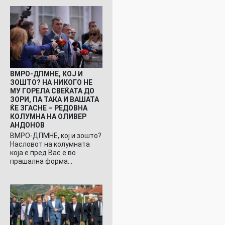
ВМРО-ДПМНЕ, КОЈ И
ЗОШТО? НА НИКОГО НЕ
МУ ГОРЕЛА СВЕЌАТА ДО
ЗОРИ, ПА ТАКА И ВАШАТА
ЌЕ ЗГАСНЕ – РЕДОВНА
КОЛУМНА НА ОЛИВЕР
АНДОНОВ
ВМРО-ДПМНЕ, кој и зошто?
Насловот на колумната
која е пред Вас е во
прашална форма…