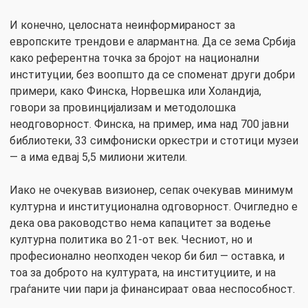
И конечно, целосната неинформираност за
европските трендови е алармантна. Да се зема Србија
како референтна точка за бројот на национални
институции, без воопшто да се споменат други добри
примери, како Финска, Норвешка или Холандија,
говори за провинцијализам и методолошка
неодговорност. Финска, на пример, има над 700 јавни
библиотеки, 33 симфониски оркестри и стотици музеи
— а има едвај 5,5 милиони жители.
Иако не очекував визионер, сепак очекував минимум
културна и институционална одговорност. Очигледно е
дека ова раководство нема капацитет за водење
културна политика во 21-от век. Чесниот, но и
професионално неопходен чекор би бил — оставка, и
тоа за доброто на културата, на институциите, и на
граѓаните чии пари ја финансираат оваа неспособност.