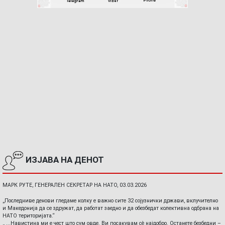
ИЗЈАВА НА ДЕНОТ
МАРК РУТЕ, ГЕНЕРАЛЕН СЕКРЕТАР НА НАТО, 03.03.2026
„Последниве денови гледаме колку е важно сите 32 сојузнички држави, вклучително
и Македонија да се здружат, да работат заедно и да обезбедат колективна одбрана на
НАТО територијата.“
„ ...Навистина ми е чест што сум овде. Ви посакувам сè најдобро. Останете безбедни –