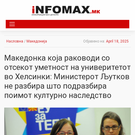
Skip
to
content
Насловна
/
Македонија
Објавено на:
April 18, 2025
Македонка која раководи со
отсекот уметност на универитетот
во Хелсинки: Министерот Љутков
не разбира што подразбира
поимот културно наследство