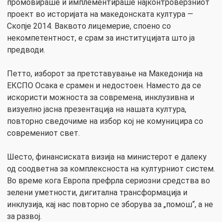
промовираше и имплементираше најконтроверзниот
проект во историјата на македонската култура —
Скопје 2014. Ваквото лицемерие, споено со
некомпетентност, е срам за институцијата што ја
предводи.
Петто, изборот за претставување на Македонија на
ЕКСПО Осака е срамен и недостоен. Наместо да се
искористи можноста за современа, инклузивна и
визуелно јасна презентација на нашата култура,
повторно сведочиме на избор коj не комуницира со
современиот свет.
Шесто, финансиската визија на министерот е далеку
од соодветна за комплексноста на културниот систем.
Во време кога Европа префрла сериозни средства во
зелени уметности, дигитална трансформација и
инклузија, кај нас повторно се зборува за „помош“, а не
за развој.