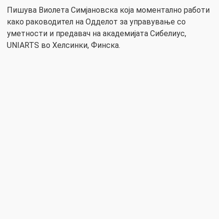
Пишува Виолета Симјановска која моментално работи
како раководител на Одделот за управување со
уметности и предавач на академијата Сибелиус,
UNIARTS во Хелсинки, Финска.