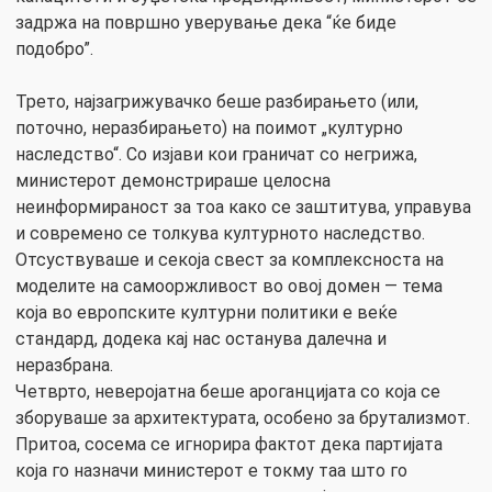
задржа на површно уверување дека “ќе биде
подобро”.
Трето, најзагрижувачко беше разбирањето (или,
поточно, неразбирањето) на поимот „културно
наследство“. Со изјави кои граничат со негрижа,
министерот демонстрираше целосна
неинформираност за тоа како се заштитува, управува
и современо се толкува културното наследство.
Отсуствуваше и секоја свест за комплексноста на
моделите на самooржливост во овој домен — тема
која во европските културни политики е веќе
стандард, додека кај нас останува далечна и
неразбрана.
Четврто, неверојатна беше ароганцијата со која се
зборуваше за архитектурата, особено за брутализмот.
Притоа, сосема се игнорира фактот дека партијата
која го назначи министерот е токму таа што го