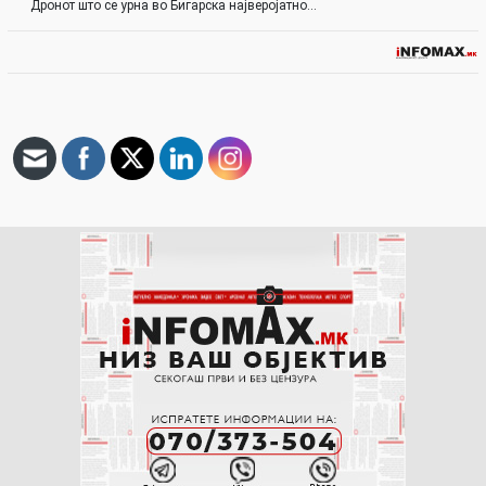
Дронот што се урна во Бигарска најверојатно…