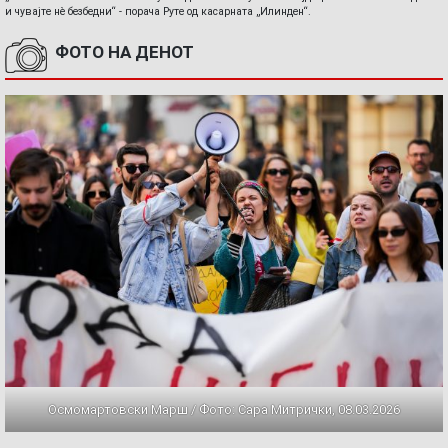
и чувајте нè безбедни“ - порача Руте од касарната „Илинден“.
ФОТО НА ДЕНОТ
Осмомартовски Марш / Фото: Сара Митрички, 08.03.2026