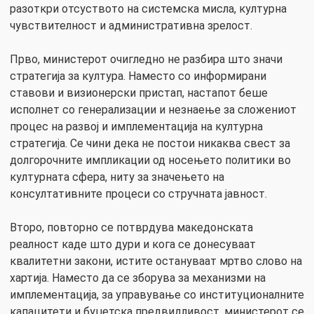
разоткри отсуството на системска мисла, културна
чувствителност и административна зрелост.
Прво, министерот очигледно не разбира што значи
стратегија за култура. Наместо со информирани
ставови и визионерски пристап, настапот беше
исполнет со генерализации и незнаење за сложениот
процес на развој и имплементација на културна
стратегија. Се чини дека не постои никаква свест за
долгорочните импликации од носењето политики во
културната сфера, ниту за значењето на
консултативните процеси со стручната јавност.
Второ, повторно се потврдува македонската
реалност каде што дури и кога се донесуваат
квалитетни закони, истите остануваат мртво слово на
хартија. Наместо да се зборува за механизми на
имплементација, за управување со институционалните
капацитети и буџетска предвидливост, министерот се