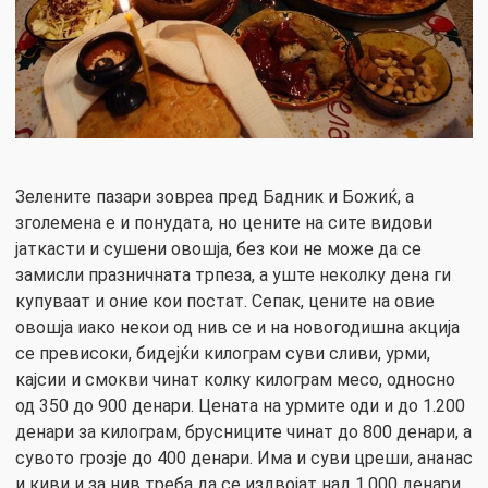
Зелените пазари зовреа пред Бадник и Божиќ, а
зголемена е и понудата, но цените на сите видови
јаткасти и сушени овошја, без кои не може да се
замисли празничната трпеза, а уште неколку дена ги
купуваат и оние кои постат. Сепак, цените на овие
овошја иако некои од нив се и на новогодишна акција
се превисоки, бидејќи килограм суви сливи, урми,
кајсии и смокви чинат колку килограм месо, односно
од 350 до 900 денари. Цената на урмите оди и до 1.200
денари за килограм, брусниците чинат до 800 денари, а
сувото грозје до 400 денари. Има и суви цреши, ананас
и киви и за нив треба да се издвојат над 1.000 денари