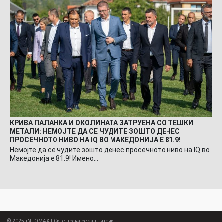
КРИВА ПАЛАНКА И ОКОЛИНАТА ЗАТРУЕНА СО ТЕШКИ
МЕТАЛИ: НЕМОЈТЕ ДА СЕ ЧУДИТЕ ЗОШТО ДЕНЕС
ПРОСЕЧНОТО НИВО НА IQ ВО МАКЕДОНИЈА Е 81.9!
Немојте да се чудите зошто денес просечното ниво на IQ во
Македонија е 81.9! Имено…
© 2025
iNFOMAX
| Сите права се заштитени