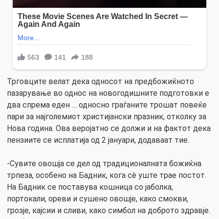
Трговците велат дека односот на предбожиќното
пазарување во однос на новогодишните подготовки е
два спрема еден … односно граѓаните трошат повеќе
пари за најголемиот христијански празник, отколку за
Нова година. Ова веројатно се должи и на фактот дека
пензиите се исплатија од 2 јануари, додаваат тие.
-Сувите овошја се дел од традиционалната божиќна
трпеза, особено на Бадник, кога сè уште трае постот.
На Бадник се поставува кошница со јаболка,
портокали, ореви и сушено овошје, како смокви,
грозје, кајсии и сливи, како симбол на доброто здравје.