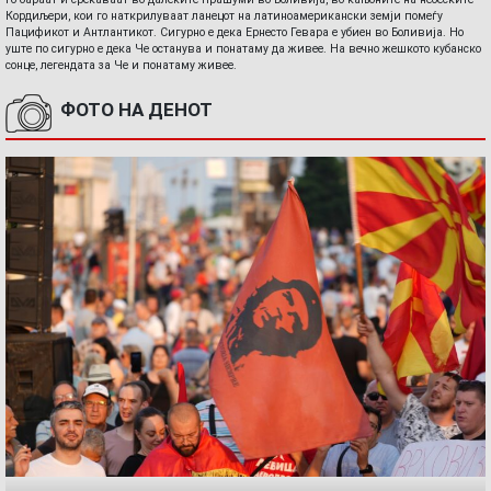
Кордиљери, кои го наткрилуваат ланецот на латиноамерикански земји помеѓу
Пацификот и Антлантикот. Сигурно е дека Ернесто Гевара е убиен во Боливија. Но
уште по сигурно е дека Че останува и понатаму да живее. На вечно жешкото кубанско
сонце, легендата за Че и понатаму живее.
ФОТО НА ДЕНОТ