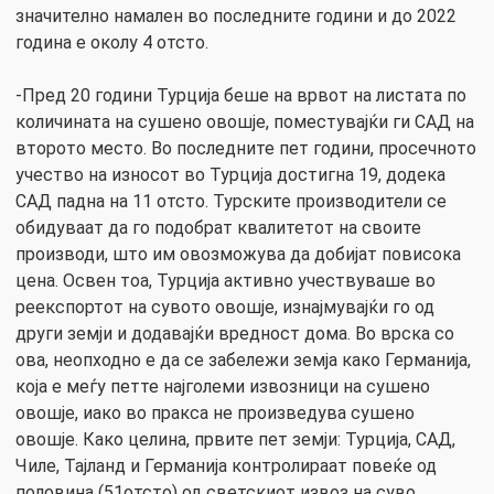
значително намален во последните години и до 2022
година е околу 4 отсто.
-Пред 20 години Турција беше на врвот на листата по
количината на сушено овошје, поместувајќи ги САД на
второто место. Во последните пет години, просечното
учество на износот во Турција достигна 19, додека
САД падна на 11 отсто. Турските производители се
обидуваат да го подобрат квалитетот на своите
производи, што им овозможува да добијат повисока
цена. Освен тоа, Турција активно учествуваше во
реекспортот на сувото овошје, изнајмувајќи го од
други земји и додавајќи вредност дома. Во врска со
ова, неопходно е да се забележи земја како Германија,
која е меѓу петте најголеми извозници на сушено
овошје, иако во пракса не произведува сушено
овошје. Како целина, првите пет земји: Турција, САД,
Чиле, Тајланд и Германија контролираат повеќе од
половина (51отсто) од светскиот извоз на суво