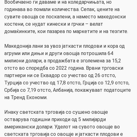
Вообичаено ги даваме и на коледарчињата, но
годинава во помали количества. Сепак, цените на
сувите овошја се поскапени, а наместо македонски
костени, се нудат кинески и грчки – велат
домаќинките, кои пазареа по маркетите и на тезгите.
Македонија лани за увоз јаткасти плодови и кора од
агруми или дињи и други овошја потрошила 64
милиони долари, а продажбата е зголемена за 15,2
отсто во споредба со 2022 година. Врвни трговски
партнери ни се Еквадор со учество од 26 отсто,
Турција со учество од 17,8 отсто, Грција со 12,9 отсто,
Србија со 7,19 отсто, Албанија, покажуваат податоците
на Тренд Економи.
Инаку светската трговија со сушено овошје
остварува годишни приходи од 5 милијарди
американски долари. Уделот на сувото овошје во
светската трговија со овошје и јаткасти плодови е