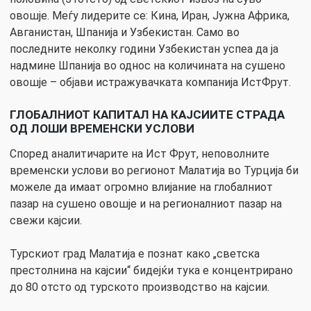
овошје. Меѓу лидерите се: Кина, Иран, Јужна Африка,
Авганистан, Шпанија и Узбекистан. Само во
последните неколку години Узбекистан успеа да ја
надмине Шпанија во однос на количината на сушено
овошје – објави истражувачката компанија ИстФрут.
ГЛОБАЛНИОТ КАПИТАЛ НА КАЈСИИТЕ СТРАДА
ОД ЛОШИ ВРЕМЕНСКИ УСЛОВИ
Според аналитичарите на Ист Фрут, неповолните
временски услови во регионот Малатија во Турција би
можеле да имаат огромно влијание на глобалниот
пазар на сушено овошје и на регионалниот пазар на
свежи кајсии.
Турскиот град Малатија е познат како „светска
престолнина на кајсии“ бидејќи тука е концентрирано
до 80 отсто од турското производство на кајсии.