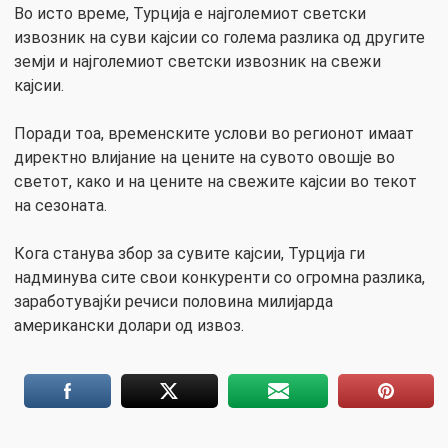
Во исто време, Турција е најголемиот светски
извозник на суви кајсии со голема разлика од другите
земји и најголемиот светски извозник на свежи
кајсии.
Поради тоа, временските услови во регионот имаат
директно влијание на цените на сувото овошје во
светот, како и на цените на свежите кајсии во текот
на сезоната.
Кога станува збор за сувите кајсии, Турција ги
надминува сите свои конкуренти со огромна разлика,
заработувајќи речиси половина милијарда
американски долари од извоз.