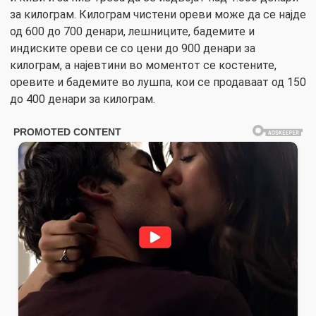
за килограм. Килограм чистени ореви може да се најде
од 600 до 700 денари, лешниците, бадемите и
индиските ореви се со цени до 900 денари за
килограм, а најевтини во моментот се костените,
оревите и бадемите во лушпа, кои се продаваат од 150
до 400 денари за килограм.