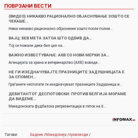
ПОВРЗАНИ ВЕСТИ
(ВИДЕО) НИКАКВО РАЦИОНАЛНО ОБЈАСНУВАЊЕ ЗОШТО СЕ
ЧЕКАШЕ…
Нема никакво рационално објаснение зошто после полни…
ВАЈЦ: БЕВ МЕТА ЗАТОА ШТО ОДБИВ ДА…
Тој се пожали дека бил цел на…
ВАЖНО ИЗВЕСТУВАЊЕ: АХВ СО НОВИ МЕРКИ ЗА…
Агенцијата за храна и ветеринарство (АХВ) воведе…
НЕ ГИ ИЗЕДНАЧУВАЈТЕ ПРАЗНИЦИТЕ:ЗАДУШНИЦАТА Е
ЗА СПОМЕН…
Граѓаните честопати ги изедначуваат празниците Задушница и…
ДЕБИТАНТОТ ДЕСПОТОВСКИ: ПРОТИВ БЕЛГИЈА МОРАМЕ
ДА БИДЕМЕ…
Македонската фудбалска репрезентација в петок на 6…
Тагови:
Бадник
/
Македонија
/
производи
/