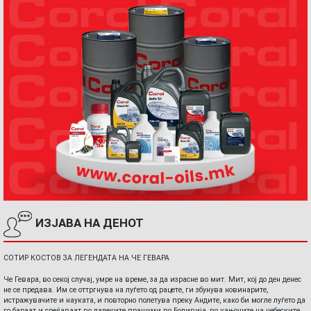
ИЗЈАВА НА ДЕНОТ
СОТИР КОСТОВ ЗА ЛЕГЕНДАТА НА ЧЕ ГЕВАРА
Че Гевара, во секој случај, умре на време, за да израсне во мит. Мит, кој до ден денес
не се предава. Им се оттргнува на луѓето од рацете, ги збунува новинарите,
истражувачите и науката, и повторно полетува преку Андите, како би могле луѓето да
го бараат и среќаваат во далеките прашуми во Боливија, во кањоните на небеските