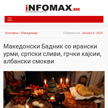
Skip
to
content
Насловна
/
Македонија
Објавено на:
January 6, 2025
Македонски Бадник со ирански
урми, српски сливи, грчки кајсии,
албански смокви