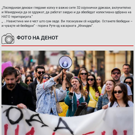
„Последниве денови гледаме колку е важно сите 32 сојузнички држави, вклучително
и Македонија да се здружат, да работат заедно и да обезбедат колективна одбрана на
НАТО територијата.“
„ ...Навистина ми е чест што сум овде. Ви посакувам сè најдобро. Останете безбедни –
и чувајте нè безбедни“ - порача Руте од касарната „Илинден“.
ФОТО НА ДЕНОТ