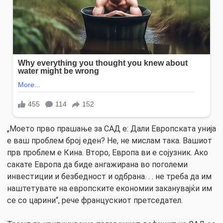
„Моето прво прашање за САД е: Дали Европската унија
е ваш проблем број еден? Не, не мислам така. Вашиот
прв проблем е Кина. Второ, Европа ви е сојузник. Ако
сакате Европа да биде ангажирана во поголеми
инвестиции и безбедност и одбрана. . . не треба да им
наштетувате на европските економии заканувајќи им
се со царини“, рече францускиот претседател.