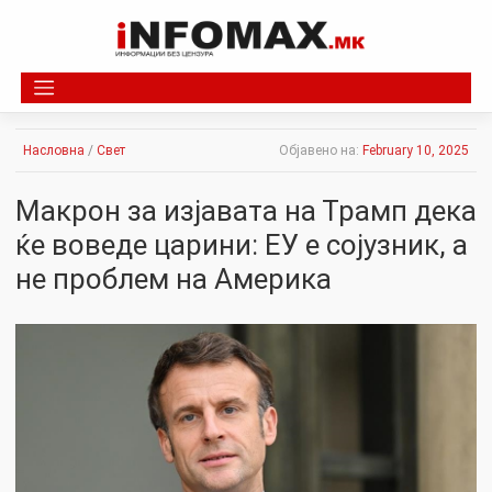
Skip
to
content
Насловна
/
Свет
Објавено на:
February 10, 2025
Макрон за изјавата на Трамп дека
ќе воведе царини: ЕУ е сојузник, а
не проблем на Америка