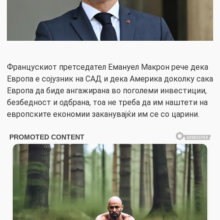
Францускиот претседател Емануел Макрон рече дека
Европа е сојузник на СAД и дека Америка доколку сака
Европа да биде ангажирана во поголеми инвестиции,
безбедност и одбрана, тоа не треба да им наштети на
европските економии заканувајќи им се со царини.