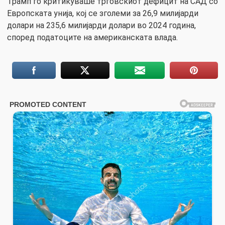
Трамп го критикуваше трговскиот дефицит на САД со
Европската унија, кој се зголеми за 26,9 милијарди
долари на 235,6 милијарди долари во 2024 година,
според податоците на американската влада.