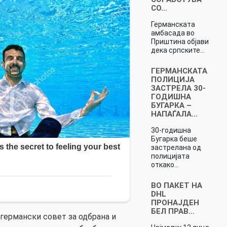
СО…
Германската
амбасада во
Приштина објави
дека српските…
ГЕРМАНСКАТА
ПОЛИЦИЈА
ЗАСТРЕЛА 30-
ГОДИШНА
БУГАРКА –
НАПАЃАЛА…
30-годишна
Бугарка беше
застрелана од
полицијата
откако…
ВО ПАКЕТ НА
DHL
ПРОНАЈДЕН
БЕЛ ПРАВ…
германски совет за одбрана и