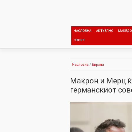
Skip
to
content
НАСЛОВНА
АКТУЕЛНО
МАКЕДО
СПОРТ
Насловна
/
Европа
Макрон и Мерц ќ
германскиот сов