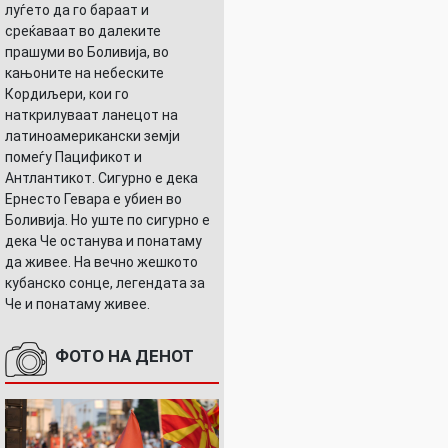
луѓето да го бараат и
среќаваат во далеките
прашуми во Боливија, во
кањоните на небеските
Кордиљери, кои го
наткрилуваат ланецот на
латиноамерикански земји
помеѓу Пацификот и
Антлантикот. Сигурно е дека
Ернесто Гевара е убиен во
Боливија. Но уште по сигурно е
дека Че останува и понатаму
да живее. На вечно жешкото
кубанско сонце, легендата за
Че и понатаму живее.
ФОТО НА ДЕНОТ