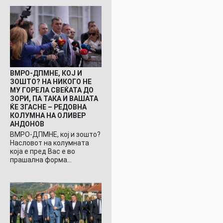
ВМРО-ДПМНЕ, КОЈ И
ЗОШТО? НА НИКОГО НЕ
МУ ГОРЕЛА СВЕЌАТА ДО
ЗОРИ, ПА ТАКА И ВАШАТА
ЌЕ ЗГАСНЕ – РЕДОВНА
КОЛУМНА НА ОЛИВЕР
АНДОНОВ
ВМРО-ДПМНЕ, кој и зошто?
Насловот на колумната
која е пред Вас е во
прашална форма…