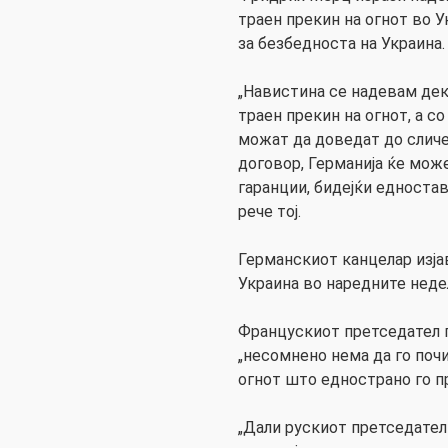
траен прекин на огнот во У
за безбедноста на Украина.
„Навистина се надевам дек
траен прекин на огнот, а с
можат да доведат до сличе
договор, Германија ќе мож
гаранции, бидејќи едностав
рече тој.
Германскиот канцелар изјав
Украина во наредните неде
Францускиот претседател п
„несомнено нема да го поч
огнот што еднострано го пр
„Дали рускиот претседател