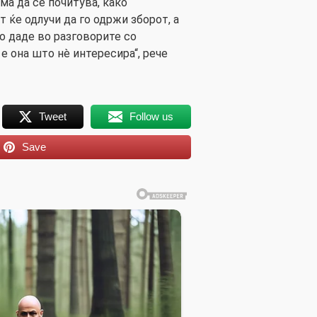
ма да се почитува, како
т ќе одлучи да го одржи зборот, а
 даде во разговорите со
е она што нè интересира“, рече
Tweet
Follow us
Save