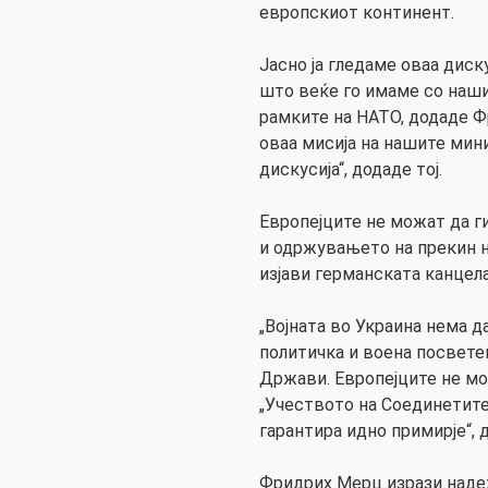
европскиот континент.
Јасно ја гледаме оваа диск
што веќе го имаме со наш
рамките на НАТО, додаде Ф
оваа мисија на нашите мини
дискусија“, додаде тој.
Европејците не можат да 
и одржувањето на прекин на
изјави германската канцела
„Војната во Украина нема 
политичка и воена посвет
Држави. Европејците не мож
„Учеството на Соединетит
гарантира идно примирје“,
Фридрих Мерц изрази наде