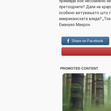
примирје кое несомнено не
претходните? Дали на крајо
особено ветувањето што го
американската влада? „Тоа 
Емануел Макрон.
Share on Facebook