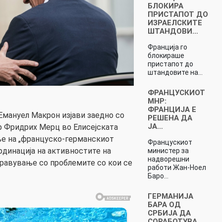
БЛОКИРА
ПРИСТАПОТ ДО
ИЗРАЕЛСКИТЕ
ШТАНДОВИ…
Франција го
блокираше
пристапот до
штандовите на…
ФРАНЦУСКИОТ
МНР:
ФРАНЦИЈА Е
мануел Макрон изјави заедно со
РЕШЕНА ДА
ЈА…
р Фридрих Мерц во Елисејската
ње на „француско-германскиот
Францускиот
рдинација на активностите на
министер за
надворешни
правување со проблемите со кои се
работи Жан-Ноел
Баро…
ГЕРМАНИЈА
БАРА ОД
СРБИЈА ДА
СОРАБОТУВА