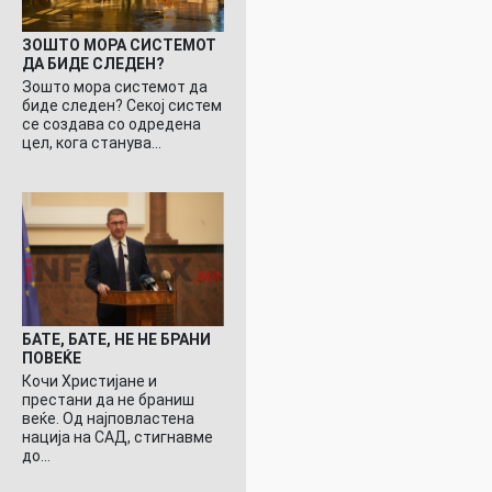
ЗОШТО МОРА СИСТЕМОТ
ДА БИДЕ СЛЕДЕН?
Зошто мора системот да
биде следен? Секој систем
се создава со одредена
цел, кога станува…
БАТЕ, БАТЕ, НЕ НЕ БРАНИ
ПОВЕЌЕ
Кочи Христијане и
престани да не браниш
веќе. Од најповластена
нација на САД, стигнавме
до…