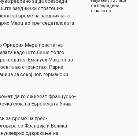
Најмалку 12 лица
анува редовно за да обезбеди
се повредени
ашите заеднички стратешки
откако во…
крон за време на заедничката
дрих Мерц во претседателската
р Фридрих Мерц пристигна
палата каде што беше топло
претседател Емануел Макрон во
посета во странство. Париз
аница за секој нов германски
ремат да го оживеат француско-
ечка сила на Европската Унија.
ви за време на прес-
зговара со Франција и Велика
 нуклеарно одвраќање на