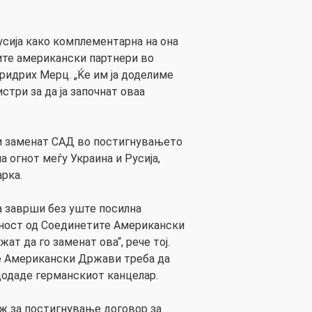
усија како комплементарна на она
ите американски партнери во
ридрих Мерц. „Ќе им ја доделиме
стри за да ја започнат оваа
ги заменат САД во постигнувањето
 огнот меѓу Украина и Русија,
рка.
да заврши без уште посилна
еност од Соединетите Американски
ат да го заменат ова“, рече тој.
е Американски Држави треба да
 додаде германскиот канцелар.
ж за постигнување договор за