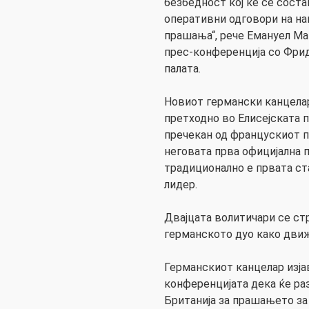
безбедност кој ќе се сост
оперативни одговори на н
прашања“, рече Емануел Ма
прес-конференција со Фри
палата.
Новиот германски канцела
претходно во Елисејската 
пречекан од францускиот 
неговата прва официјална 
традиционално е првата ст
лидер.
Двајцата волитичари се ст
германското дуо како движ
Германскиот канцелар изја
конференцијата дека ќе ра
Британија за прашањето за