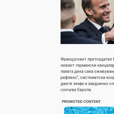
Францускиот претседател Е
новиот германски канцела
палата дека сака оживува
рефлекс“, систематска коо
двете земји и заедничко с
соочува Европа.