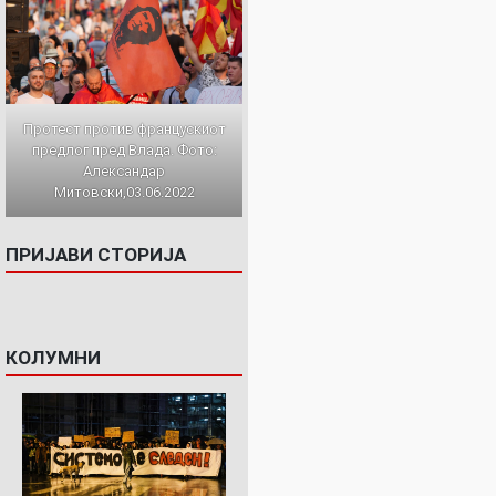
Протест против францускиот
предлог пред Влада. Фото:
Александар
Митовски,03.06.2022
ПРИЈАВИ СТОРИЈА
КОЛУМНИ