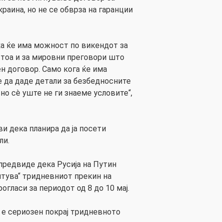
краина, но не се обврза на гаранции
а ќе има можност по викендот за
о тоа и за мировни преговори што
н договор. Само кога ќе има
е да даде детали за безбедносните
но сè уште не ги знаеме условите“,
и дека планира да ја посети
ли.
редвиде дека Русија на Путин
итува“ тридневниот прекин на
огласи за периодот од 8 до 10 мај.
 е сериозен покрај тридневното