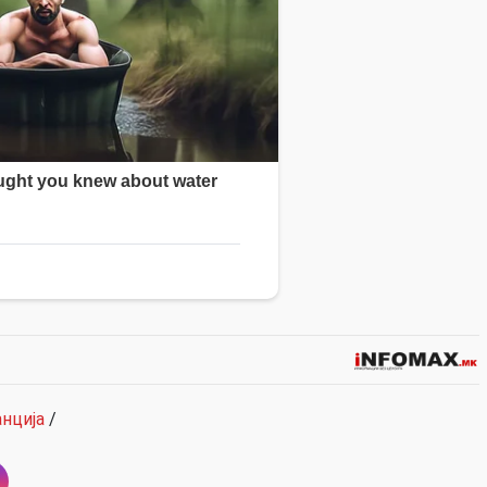
нција
/