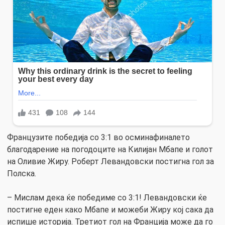
Французите победија со 3:1 во осминафиналето
благодарение на погодоците на Килијан Мбапе и голот
на Оливие Жиру. Роберт Левандовски постигна гол за
Полска.
– Мислам дека ќе победиме со 3:1! Левандовски ќе
постигне еден како Мбапе и можеби Жиру кој сака да
испише историја. Третиот гол на Франција може да го