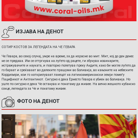
ИЗЈАВА НА ДЕНОТ
СОТИР КОСТОВ ЗА ЛЕГЕНДАТА НА ЧЕ ГЕВАРА
Че Гевара, во секој случај, умре на време, за да израсне во мит. Мит, кој до ден денес
не се предава. Им се оттргнува на луѓето од рацете, ги збунува новинарите,
истражувачите и науката, и повторно полетува преку Андите, како би могле луѓето да
го бараат и среќаваат во далеките прашуми во Боливија, во кањоните на небеските
Кордиљери, кои го наткрилуваат ланецот на латиноамерикански земји помеѓу
Пацификот и Антлантикот. Сигурно е дека Ернесто Гевара е убиен во Боливија. Но
уште по сигурно е дека Че останува и понатаму да живее. На вечно жешкото кубанско
сонце, легендата за Че и понатаму живее.
ФОТО НА ДЕНОТ