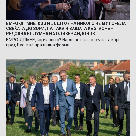
ВМРО-ДПМНЕ, КОЈ И ЗОШТО? НА НИКОГО НЕ МУ ГОРЕЛА
СВЕЌАТА ДО ЗОРИ, ПА ТАКА И ВАШАТА ЌЕ ЗГАСНЕ –
РЕДОВНА КОЛУМНА НА ОЛИВЕР АНДОНОВ
ВМРО-ДПМНЕ, кој и зошто? Насловот на колумната која е
пред Вас е во прашална форма…