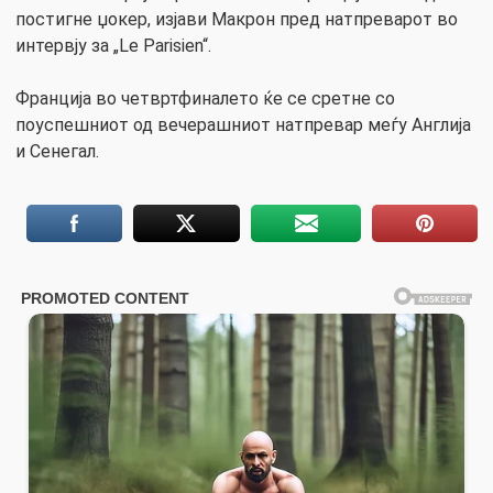
постигне џокер, изјави Макрон пред натпреварот во
интервју за „Le Parisien“.
Франција во четвртфиналето ќе се сретне со
поуспешниот од вечерашниот натпревар меѓу Англија
и Сенегал.