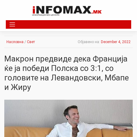
Skip
to
content
Насловна
/
Свет
Објавено на:
December 4, 2022
Макрон предвиде дека Франција
ќе ја победи Полска со 3:1, со
головите на Левандовски, Мбапе
и Жиру