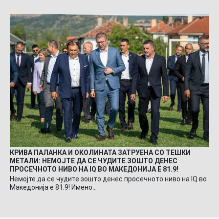
КРИВА ПАЛАНКА И ОКОЛИНАТА ЗАТРУЕНА СО ТЕШКИ
МЕТАЛИ: НЕМОЈТЕ ДА СЕ ЧУДИТЕ ЗОШТО ДЕНЕС
ПРОСЕЧНОТО НИВО НА IQ ВО МАКЕДОНИЈА Е 81.9!
Немојте да се чудите зошто денес просечното ниво на IQ во
Македонија е 81.9! Имено…