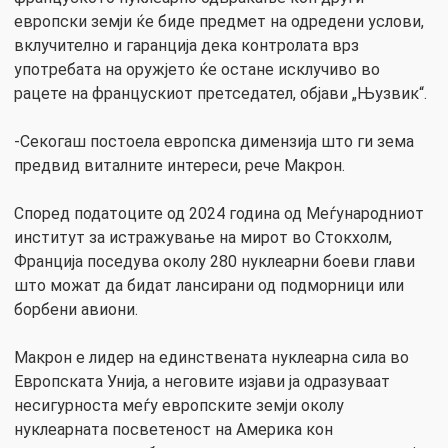
европски земји ќе биде предмет на одредени услови,
вклучително и гаранција дека контролата врз
употребата на оружјето ќе остане исклучиво во
рацете на францускиот претседател, објави „Њузвик“.
-Секогаш постоела европска димензија што ги зема
предвид виталните интереси, рече Макрон.
Според податоците од 2024 година од Меѓународниот
институт за истражување на мирот во Стокхолм,
Франција поседува околу 280 нуклеарни боеви глави
што можат да бидат лансирани од подморници или
борбени авиони.
Макрон е лидер на единствената нуклеарна сила во
Европската Унија, а неговите изјави ја одразуваат
несигурноста меѓу европските земји околу
нуклеарната посветеност на Америка кон