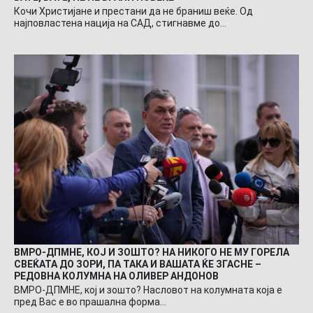
Кочи Христијане и престани да не браниш веќе. Од
најповластена нација на САД, стигнавме до…
ВМРО-ДПМНЕ, КОЈ И ЗОШТО? НА НИКОГО НЕ МУ ГОРЕЛА
СВЕЌАТА ДО ЗОРИ, ПА ТАКА И ВАШАТА ЌЕ ЗГАСНЕ –
РЕДОВНА КОЛУМНА НА ОЛИВЕР АНДОНОВ
ВМРО-ДПМНЕ, кој и зошто? Насловот на колумната која е
пред Вас е во прашална форма…