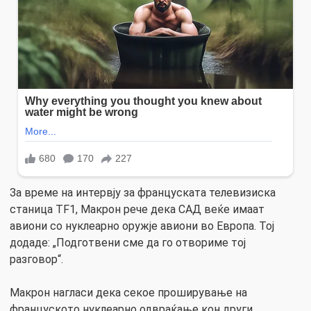
За време на интервју за француската телевизиска
станица TF1, Макрон рече дека САД веќе имаат
авиони со нуклеарно оружје авиони во Европа. Тој
додаде: „Подготвени сме да го отвориме тој
разговор“.
Макрон нагласи дека секое проширување на
француското нуклеарно одвраќање кон други