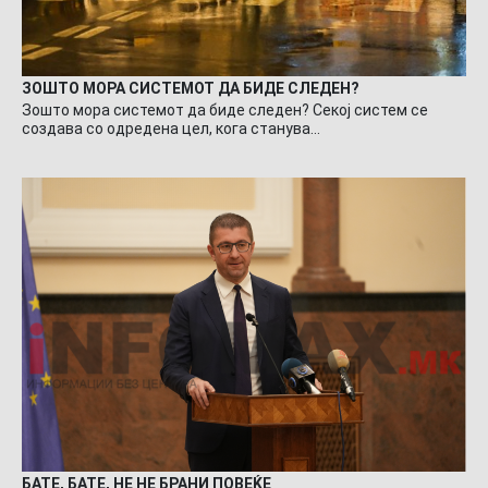
ЗОШТО МОРА СИСТЕМОТ ДА БИДЕ СЛЕДЕН?
Зошто мора системот да биде следен? Секој систем се
создава со одредена цел, кога станува…
БАТЕ, БАТЕ, НЕ НЕ БРАНИ ПОВЕЌЕ