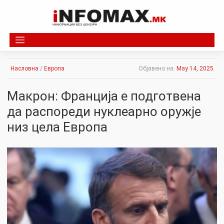
Skip
to
content
Насловна
/
Европа
Објавено на:
May 14, 2025
Макрон: Франција е подготвена
да распореди нуклеарно оружје
низ цела Европа