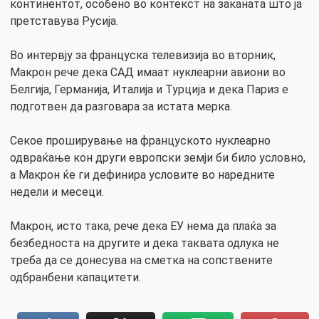
континентот, особено во контекст на заканата што ја
претставува Русија.
Во интервју за француска телевизија во вторник,
Макрон рече дека САД имаат нуклеарни авиони во
Белгија, Германија, Италија и Турција и дека Париз е
подготвен да разговара за истата мерка.
Секое проширување на француското нуклеарно
одвраќање кон други европски земји би било условно,
а Макрон ќе ги дефинира условите во наредните
недели и месеци.
Макрон, исто така, рече дека ЕУ нема да плаќа за
безбедноста на другите и дека таквата одлука не
треба да се донесува на сметка на сопствените
одбранбени капацитети.