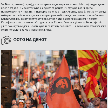
Че Гевара, во секој случај, умре на време, за да израсне во мит. Мит, кој до ден денес
не се предава. Им се оттргнува на луѓето од рацете, ги збунува новинарите,
истражувачите и науката, и повторно полетува преку Андите, како би могле луѓето да
го бараат и среќаваат во далеките прашуми во Боливија, во кањоните на небеските
Кордиљери, кои го наткрилуваат ланецот на латиноамерикански земји помеѓу
Пацификот и Антлантикот. Сигурно е дека Ернесто Гевара е убиен во Боливија. Но
уште по сигурно е дека Че останува и понатаму да живее. На вечно жешкото кубанско
сонце, легендата за Че и понатаму живее.
ФОТО НА ДЕНОТ