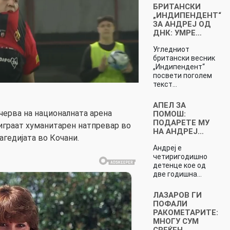
БРИТАНСКИ
„ИНДИПЕНДЕНТ“
ЗА АНДРЕЈ ОД
ДНК: УМРЕ…
Угледниот
британски весник
„Индипендент“
посвети поголем
текст…
АПЕЛ ЗА
черва на националната арена
ПОМОШ:
ПОДАРЕТЕ МУ
 играат хуманитарен натпревар во
НА АНДРЕЈ…
агедијата во Кочани.
Андреј е
четиригодишно
детенце кое од
две годишна…
ЛАЗАРОВ ГИ
ПОФАЛИ
РАКОМЕТАРИТЕ:
МНОГУ СУМ
СРЕЌЕН…