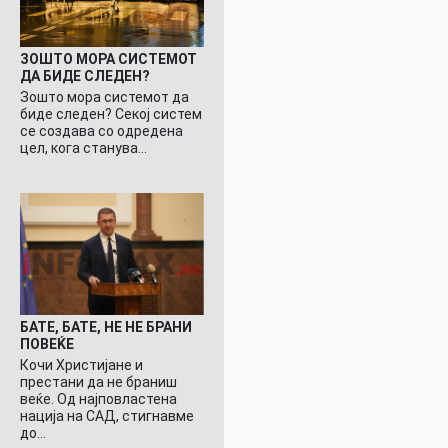
ЗОШТО МОРА СИСТЕМОТ
ДА БИДЕ СЛЕДЕН?
Зошто мора системот да
биде следен? Секој систем
се создава со одредена
цел, кога станува…
БАТЕ, БАТЕ, НЕ НЕ БРАНИ
ПОВЕЌЕ
Кочи Христијане и
престани да не браниш
веќе. Од најповластена
нација на САД, стигнавме
до…