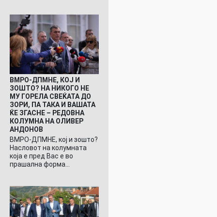
ВМРО-ДПМНЕ, КОЈ И
ЗОШТО? НА НИКОГО НЕ
МУ ГОРЕЛА СВЕЌАТА ДО
ЗОРИ, ПА ТАКА И ВАШАТА
ЌЕ ЗГАСНЕ – РЕДОВНА
КОЛУМНА НА ОЛИВЕР
АНДОНОВ
ВМРО-ДПМНЕ, кој и зошто?
Насловот на колумната
која е пред Вас е во
прашална форма…