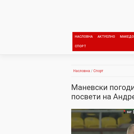
Skip
to
content
НАСЛОВНА
АКТУЕЛНО
МАКЕДО
СПОРТ
Насловна
/
Спорт
Маневски погоди 
посвети на Андр