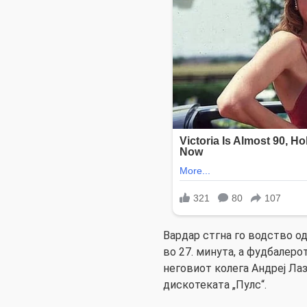
Вардар стгна го водство о
во 27. минута, а фудбалеро
неговиот колега Андреј Лаз
дискотеката „Пулс“.