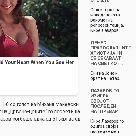
Селекторот на
македонската
ракометна
репрезентација,
Кире Лазаров,…
ДЕНЕС
ПРАВОСЛАВНИТЕ
ХРИСТИЈАНИ
СЕ СЕЌАВААТ
НА СВЕТИОТ…
Син на Јона и
брат на Петар,…
ЛАЗАРОВ ГО
ИЗИГРА
СВОЈОТ
д 1-0 со голот на Михаил Маневски
ПОСЛЕДЕН
НАТПРЕВАР
т на „црвено-црните“ го посвети на
аров кој беше една од 61 жртва од
Кире Лазаров го
одигра својот
последен меч…