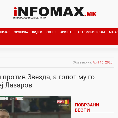
НИЈА
ХРОНИКА
ВИДЕО
СВЕТ
АРСЕНАЛ
АВТОМОБИЛИЗАМ
МАГА
Објавено на:
April 16, 2025
против Звезда, а голот му го
еј Лазаров
ПОВРЗАНИ
ВЕСТИ