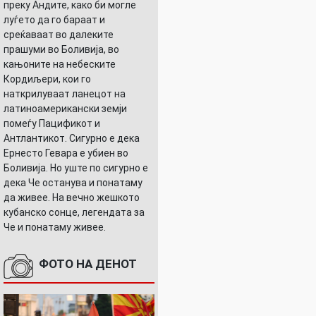
преку Андите, како би могле
луѓето да го бараат и
среќаваат во далеките
прашуми во Боливија, во
кањоните на небеските
Кордиљери, кои го
наткрилуваат ланецот на
латиноамерикански земји
помеѓу Пацификот и
Антлантикот. Сигурно е дека
Ернесто Гевара е убиен во
Боливија. Но уште по сигурно е
дека Че останува и понатаму
да живее. На вечно жешкото
кубанско сонце, легендата за
Че и понатаму живее.
ФОТО НА ДЕНОТ