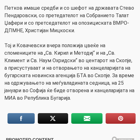
Петков имаше средби и со шефот на државата Стево
Пендаровски, со претедателот на Собранието Талат
Џафери и со претседателот на опозициската ВМРО-
ДПМНЕ, Христијан Мицкоски.
Тој и Ковачевски вчера положија цвеќе на
спомениците на „Св. Кирил и Методиј“ и на „Св.
Климент и Св. Наум Охридски“ во центарот на Скопје,
а присустуваат и на отворањето на канцеларијата на
бугарската новинска агенција БТА во Скопје. За време
на одржувањето на меѓувладината седница, на 25
јануари во Софија ќе биде отворена и канцеларијата на
МИА во Република Бугарија.