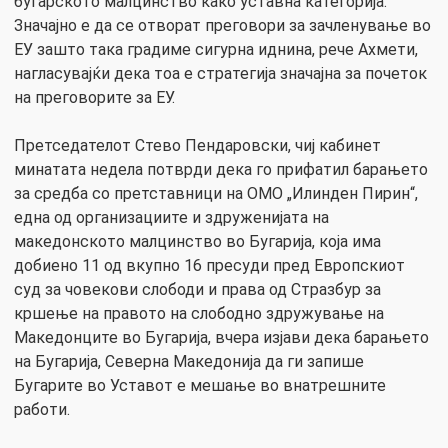
бугарското малцинство како уставна категорија.
Значајно е да се отворат преговори за зачленување во
ЕУ зашто така градиме сигурна иднина, рече Ахмети,
нагласувајќи дека тоа е стратегија значајна за почеток
на преговорите за ЕУ.
Претседателот Стево Пендаровски, чиј кабинет
минатата недела потврди дека го прифатил барањето
за средба со претставници на ОМО „Илинден Пирин“,
една од организациите и здруженијата на
македонското малцинство во Бугарија, која има
добиено 11 од вкупно 16 пресуди пред Европскиот
суд за човекови слободи и права од Стразбур за
кршење на правото на слободно здружување на
Македонците во Бугарија, вчера изјави дека барањето
на Бугарија, Северна Македонија да ги запише
Бугарите во Уставот е мешање во внатрешните
работи.