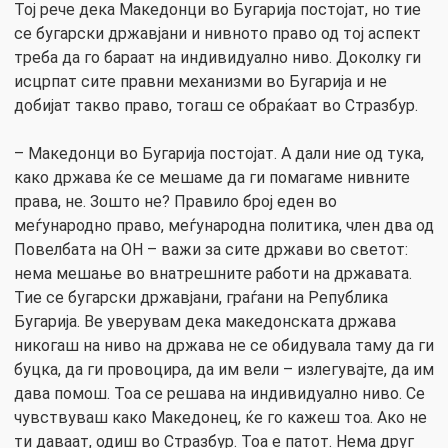
Тој рече дека Македонци во Бугарија постојат, но тие
се бугарски државјани и нивното право од тој аспект
треба да го бараат на индивидуално ниво. Доколку ги
исцрпат сите правни механизми во Бугарија и не
добијат такво право, тогаш се обраќаат во Стразбур.
– Македонци во Бугарија постојат. А дали ние од тука,
како држава ќе се мешаме да ги помагаме нивните
права, не. Зошто не? Правило број еден во
меѓународно право, меѓународна политика, член два од
Повелбата на ОН – важи за сите држави во светот:
нема мешање во внатрешните работи на државата.
Тие се бугарски државјани, граѓани на Република
Бугарија. Ве уверувам дека македонската држава
никогаш на ниво на држава не се обидувала таму да ги
буцка, да ги провоцира, да им вели – излегувајте, да им
дава помош. Тоа се решава на индивидуално ниво. Се
чувствуваш како Македонец, ќе го кажеш тоа. Ако не
ти даваат, одиш во Стразбур. Тоа е патот. Нема друг