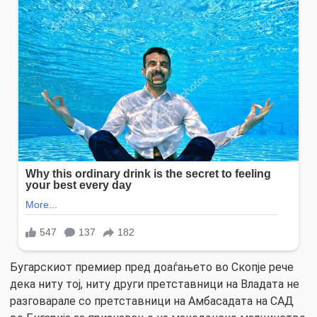
Бугарскиот премиер пред доаѓањето во Скопје рече
дека ниту тој, ниту други претставници на Владата не
разговарале со претставници на Амбасадата на САД