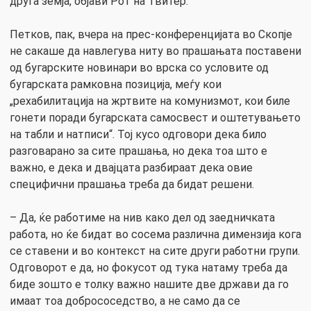
друга земја, објави Рот на Твитер.
Петков, пак, вчера на прес-конференцијата во Скопје
не сакаше да навлегува ниту во прашањата поставени
од бугарските новинари во врска со условите од
бугарската рамковна позиција, меѓу кои
„рехабилитација на жртвите на комунизмот, кои биле
гонети поради бугарската самосвест и оштетувањето
на табли и натписи“. Тој кусо одговори дека било
разговарано за сите прашања, но дека тоа што е
важно, е дека и двајцата разбираат дека овие
специфични прашања треба да бидат решени.
– Да, ќе работиме на нив како дел од заедничката
работа, но ќе бидат во сосема различна димензија кога
се ставени и во контекст на сите други работни групи.
Одговорот е да, но фокусот од тука натаму треба да
биде зошто е толку важно нашите две држави да го
имаат тоа добрососедство, а не само да се