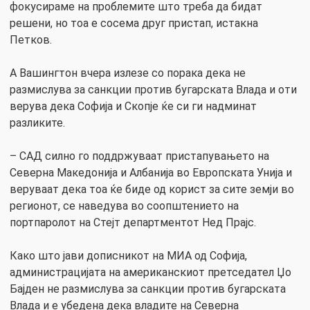
фокусираме на проблемите што треба да бидат
решени, но тоа е сосема друг пристап, истакна
Петков.
А Вашингтон вчера излезе со порака дека не
размислува за санкции против бугарската Влада и оти
верува дека Софија и Скопје ќе си ги надминат
разликите.
– САД силно го поддржуваат пристапувањето на
Северна Македонија и Албанија во Европската Унија и
веруваат дека тоа ќе биде од корист за сите земји во
регионот, се наведува во соопштението на
портпаролот на Стејт департментот Нед Прајс.
Како што јави дописникот на МИА од Софија,
администрацијата на американскиот претседател Џо
Бајден не размислува за санкции против бугарската
Влада и е убедена дека владите на Северна