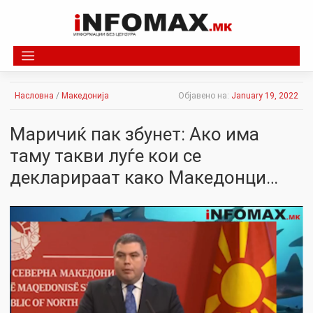
Skip
to
content
Насловна
/
Македонија
Објавено на:
January 19, 2022
Маричиќ пак збунет: Ако има
таму такви луѓе кои се
декларираат како Македонци…