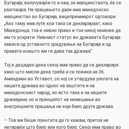
Бугарија, вклучувајќи го и ова, за малцинствата, ќе се
разговара. На прашањето дали има македонско
малцинство во Бугарија, вицепремиерот одговори:
„Ако таму има луѓе кои така се декларираат, како
Македонци, тоа е нивно право и тоа никој неможе да
им го ускрати. Нивниот статус во државата Бугарија
зависи од уставното уредување на Бугарија и од
правата коишто им ги дава таа држава“.
Тој е дециден дека секој има право да се декларира
како што мисли дека треба и се повика на 36.
Амандман во Уставот, со кој се утврдува улогата на
нашата држава во однос на заштита и на
македонскиот народ, но исто така и на нашите
државјани, но и принципот на немешање во
внатрешните прашања на која било друга држава.
– Тоа ми беше поентата да го кажам, притоа не
негирајќи што било или кого било. Секој има право во