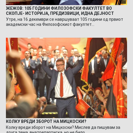
ЖЕЖОВ: 105 ГОДИНИ ФИЛОЗОФСКИ ФАКУЛТЕТ ВО
СКОПЈЕ- ИСТОРИЈА, ПРЕДИЗВИЦИ, ИДНА ДЕЈНОСТ
Утре, на 16 декември се навршуваат 105 години од првиот
академски час на Филозофскиот факултет…
КОЛКУ ВРЕДИ ЗБОРОТ НА МИЦКОСКИ?
Колку вреди зборот на Мицкоски? Мислев да пишувам за
друга тема, внатрепартиска, но не било…