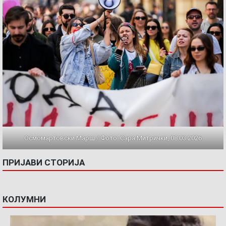
Осмомартовски Марш / Фото: Сара Митрички, 08.03.2026
ПРИЈАВИ СТОРИЈА
КОЛУМНИ