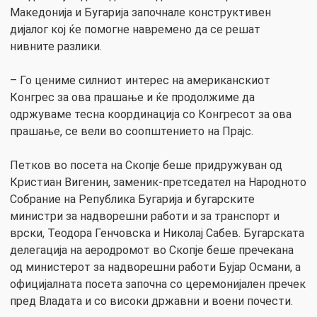
Македонија и Бугарија започнале конструктивен
дијалог кој ќе помогне навремено да се решат
нивните разлики.
– Го цениме силниот интерес на американскиот
Конгрес за ова прашање и ќе продолжиме да
одржуваме тесна координација со Конгресот за ова
прашање, се вели во соопштението на Прајс.
Петков во посета на Скопје беше придружуван од
Кристиан Вигенин, заменик-претседател на Народното
Собрание на Република Бугарија и бугарските
министри за надворешни работи и за транспорт и
врски, Теодора Генчовска и Николај Сабев. Бугарската
делегација на аеродромот во Скопје беше пречекана
од министерот за надворешни работи Бујар Османи, а
официјалната посета започна со церемонијален пречек
пред Владата и со високи државни и воени почести.