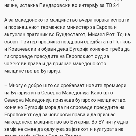
начин, истакна Пендаровски во интервју за ТВ 24.
А за македонското малцинство вчера порака испрати
и поранешниот германски министер за Европа и
актуелен пратеник во Бундестагот, Михаел Рот. Тој на
својот Твитер профил ја поздрави средбата на Петков
и Ковачевски и објави дека Бугарија конечно треба да
ги спроведе пресудите на Европскиот суд за
човекови права и да признае македонското
малцинство во Бугарија.
– Многу е добро што се среќаваат новите премиери
на Бугарија и на Северна Македонија. Како што
Северна Македонија признава бугарско малцинство,
конечно Бугарија мора да ги спроведе пресудите на
Европскиот суд за човекови права и да признае
македонско малцинство во Бугарија. Во ЕУ ниту една
земја не смее да одлучува за јазикот и културата на