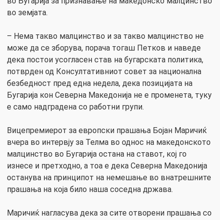
во Бугарија за признавање на македонско малцинство
во земјата.
– Нема такво малцинство и за такво малцинство не
може да се зборува, порача тогаш Петков и наведе
дека постои усогласен став на бугарската политика,
потврден од Консултативниот совет за национална
безбедност пред една недела, дека позицијата на
Бугарија кон Северна Македонија не е променета, туку
е само надградена со работни групи.
Вицепремиерот за европски прашања Бојан Маричиќ
вчера во интервју за Телма во однос на македонското
малцинство во Бугарија остана на ставот, кој го
изнесе и претходно, а тоа е дека Северна Македонија
останува на принципот на немешање во внатрешните
прашања на која било наша соседна држава.
Маричиќ нагласува дека за сите отворени прашања со