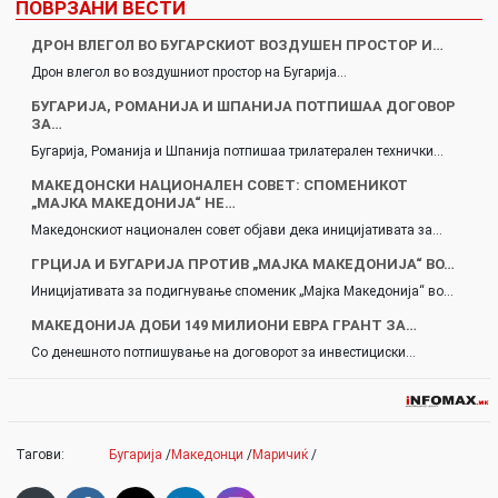
ПОВРЗАНИ ВЕСТИ
ДРОН ВЛЕГОЛ ВО БУГАРСКИОТ ВОЗДУШЕН ПРОСТОР И…
Дрон влегол во воздушниот простор на Бугарија…
БУГАРИЈА, РОМАНИЈА И ШПАНИЈА ПОТПИШАА ДОГОВОР
ЗА…
Бугарија, Романија и Шпанија потпишаа трилатерален технички…
МАКЕДОНСКИ НАЦИОНАЛЕН СОВЕТ: СПОМЕНИКОТ
„МАЈКА МАКЕДОНИЈА“ НЕ…
Македонскиот национален совет објави дека иницијативата за…
ГРЦИЈА И БУГАРИЈA ПРОТИВ „МАЈКА МАКЕДОНИЈА“ ВО…
Иницијативата за подигнување споменик „Мајка Македонија“ во…
МАКЕДОНИЈА ДОБИ 149 МИЛИОНИ ЕВРА ГРАНТ ЗА…
Со денешното потпишување на договорот за инвестициски…
Тагови:
Бугарија
/
Македонци
/
Маричиќ
/