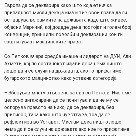
Европа да се декларира како што која етничка
припадност мисли дека ја има и тие свои права да ги
остварува во рамките на државата каде што живее,
објасни Маричиќ, кој додаде дека постојат и голем број
конвенции, принципи, повелби и декларации кои ги
заштитуваат малцинските права.
Со Петков вчера средба имаше и лидерот на ДУИ, Али
Ахмети, кој по состанокот изјави дека нема ништо
лошо да и се случи на државата, ако го прифатиме
бугарското малцинство како уставна категорија.
– Зборував многу отворено за ова со Петков. Ние сме
целосно ангажирани да се почитува и да не му се
оспорува правото на никој да се декларира, без
притисок, така како што чувствува, тоа да се
рефлектира во Уставот. Мислам дека ништо лошо
нема да ѝ се случи на државата ако ние го прифатиме