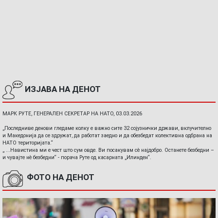
ИЗЈАВА НА ДЕНОТ
МАРК РУТЕ, ГЕНЕРАЛЕН СЕКРЕТАР НА НАТО, 03.03.2026
„Последниве денови гледаме колку е важно сите 32 сојузнички држави, вклучително
и Македонија да се здружат, да работат заедно и да обезбедат колективна одбрана на
НАТО територијата.“
„ ...Навистина ми е чест што сум овде. Ви посакувам сè најдобро. Останете безбедни –
и чувајте нè безбедни“ - порача Руте од касарната „Илинден“.
ФОТО НА ДЕНОТ