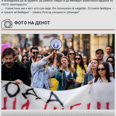
и Македонија да се здружат, да работат заедно и да обезбедат колективна одбрана на
НАТО територијата.“
„ ...Навистина ми е чест што сум овде. Ви посакувам сè најдобро. Останете безбедни –
и чувајте нè безбедни“ - порача Руте од касарната „Илинден“.
ФОТО НА ДЕНОТ
Осмомартовски Марш / Фото: Сара Митрички, 08.03.2026