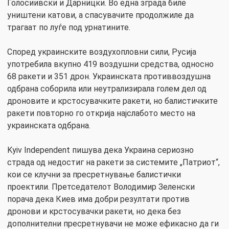
Голосиивски и Дарницки. Во една зграда биле
уништени катови, а спасувачите продолжиле да
трагаат по луѓе под урнатините.
Според украинските воздухопловни сили, Русија
употребила вкупно 419 воздушни средства, односно
68 ракети и 351 дрон. Украинската противвоздушна
одбрана соборила или неутрализирала голем дел од
дроновите и крстосувачките ракети, но балистичките
ракети повторно го открија најслабото место на
украинската одбрана.
Kyiv Independent пишува дека Украина сериозно
страда од недостиг на ракети за системите „Патриот“,
кои се клучни за пресретнување балистички
проектили. Претседателот Володимир Зеленски
порача дека Киев има добри резултати против
дронови и крстосувачки ракети, но дека без
дополнителни пресретнувачи не може ефикасно да ги