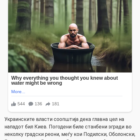
Украинските власти соопштија дека главна цел на
нападот бил Киев. Погодени биле станбени згради во
неколку градски реони, меѓу кои Подилски, Оболонски,