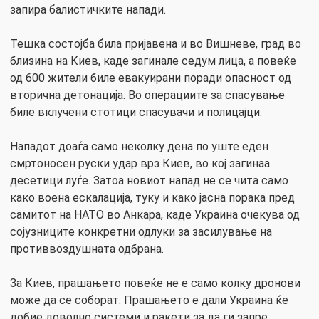
запира балистичките напади.
Тешка состојба била пријавена и во Вишневе, град во
близина на Киев, каде загинале седум лица, а повеќе
од 600 жители биле евакуирани поради опасност од
вторична детонација. Во операциите за спасување
биле вклучени стотици спасувачи и полицајци.
Нападот доаѓа само неколку дена по уште еден
смртоносен руски удар врз Киев, во кој загинаа
десетици луѓе. Затоа новиот напад не се чита само
како воена ескалација, туку и како јасна порака пред
самитот на НАТО во Анкара, каде Украина очекува од
сојузниците конкретни одлуки за засилување на
противвоздушната одбрана.
За Киев, прашањето повеќе не е само колку дронови
може да се соборат. Прашањето е дали Украина ќе
добие доволно системи и ракети за да ги запре