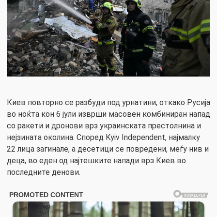
Киев повторно се разбуди под урнатини, откако Русија
во ноќта кон 6 јули изврши масовен комбиниран напад
со ракети и дронови врз украинската престолнина и
нејзината околина. Според Kyiv Independent, најмалку
22 лица загинале, а десетици се повредени, меѓу нив и
деца, во еден од најтешките напади врз Киев во
последните денови.