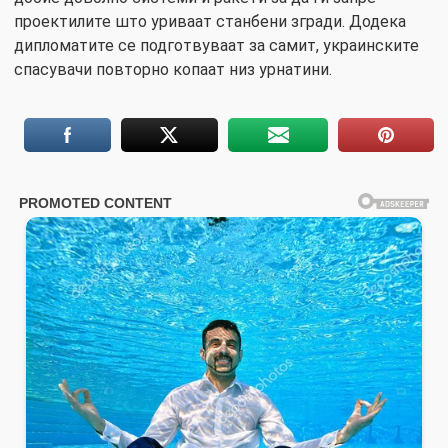
проектилите што уриваат станбени згради. Додека
дипломатите се подготвуваат за самит, украинските
спасувачи повторно копаат низ урнатини.