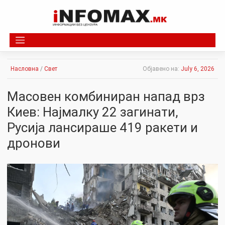
Skip
to
content
Насловна
/
Свет
Објавено на:
July 6, 2026
Масовен комбиниран напад врз
Киев: Најмалку 22 загинати,
Русија лансираше 419 ракети и
дронови