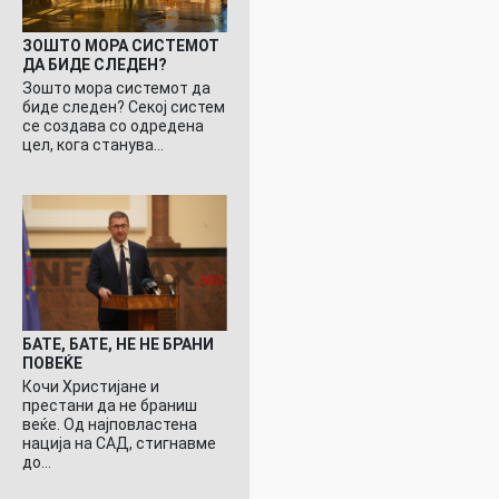
ЗОШТО МОРА СИСТЕМОТ
ДА БИДЕ СЛЕДЕН?
Зошто мора системот да
биде следен? Секој систем
се создава со одредена
цел, кога станува…
БАТЕ, БАТЕ, НЕ НЕ БРАНИ
ПОВЕЌЕ
Кочи Христијане и
престани да не браниш
веќе. Од најповластена
нација на САД, стигнавме
до…