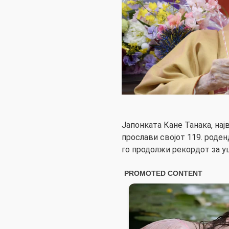
Јапонката Кане Танака, нај
прослави својот 119. роден
го продолжи рекордот за у