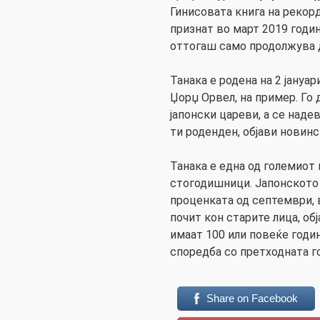
Гинисовата книга на рекорд
признат во март 2019 година
оттогаш само продолжува д
Танака е родена на 2 јануа
Џорџ Орвел, на пример. Го
јапонски цареви, а се надев
ти роденден, објави новинс
Танака е една од големиот 
стогодишници. Јапонското
проценката од септември, 
почит кон старите лица, об
имаат 100 или повеќе годин
споредба со претходната г
Share on Facebook