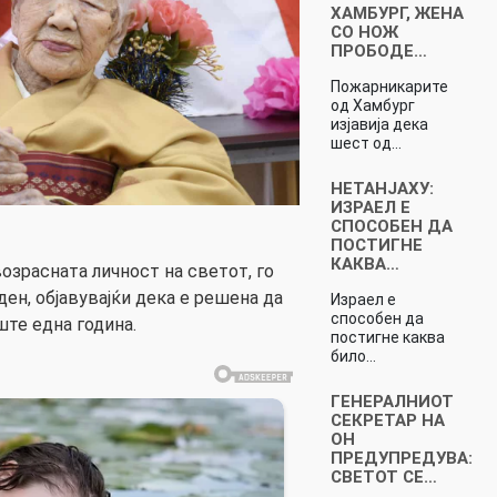
ХАМБУРГ, ЖЕНА
СО НОЖ
ПРОБОДЕ…
Пожарникарите
од Хамбург
изјавија дека
шест од…
НЕТАНЈАХУ:
ИЗРАЕЛ Е
СПОСОБЕН ДА
ПОСТИГНЕ
КАКВА…
возрасната личност на светот, го
ден, објавувајќи дека е решена да
Израел е
способен да
ште една година.
постигне каква
било…
ГЕНЕРАЛНИОТ
СЕКРЕТАР НА
ОН
ПРЕДУПРЕДУВА:
СВЕТОТ СЕ…