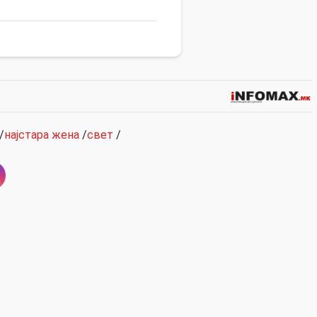
/
најстара жена
/
свет
/