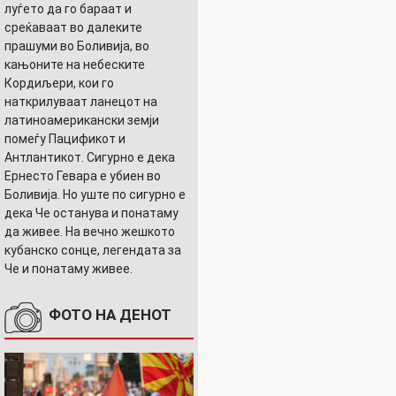
луѓето да го бараат и
среќаваат во далеките
прашуми во Боливија, во
кањоните на небеските
Кордиљери, кои го
наткрилуваат ланецот на
латиноамерикански земји
помеѓу Пацификот и
Антлантикот. Сигурно е дека
Ернесто Гевара е убиен во
Боливија. Но уште по сигурно е
дека Че останува и понатаму
да живее. На вечно жешкото
кубанско сонце, легендата за
Че и понатаму живее.
ФОТО НА ДЕНОТ