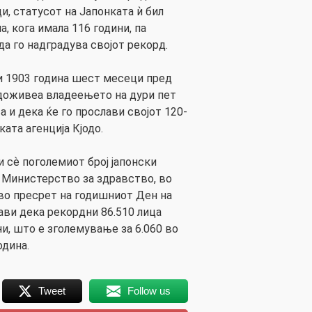
и, статусот на Јапонката ѝ бил
, кога имала 116 години, па
а го надградува својот рекорд.
ри 1903 година шест месеци пред
 доживеа владеењето на дури пет
а и дека ќе го прослави својот 120-
ката агенција Кјодо.
и сѐ поголемиот број јапонски
 Министерство за здравство, во
во пресрет на годишниот Ден на
јави дека рекордни 86.510 лица
и, што е зголемување за 6.060 во
одина.
Tweet
Follow us