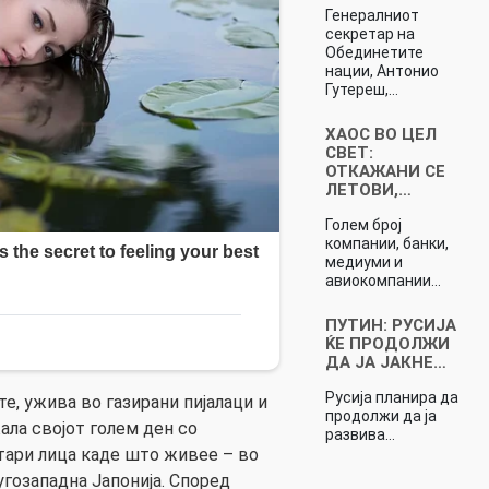
Генералниот
секретар на
Обединетите
нации, Антонио
Гутереш,…
ХАОС ВО ЦЕЛ
СВЕТ:
ОТКАЖАНИ СЕ
ЛЕТОВИ,…
Голем број
компании, банки,
медиуми и
авиокомпании…
ПУТИН: РУСИЈА
ЌЕ ПРОДОЛЖИ
ДА ЈА ЈАКНЕ…
Русија планира да
те, ужива во газирани пијалаци и
продолжи да ја
ала својот голем ден со
развива…
тари лица каде што живее – во
угозападна Јапонија. Според