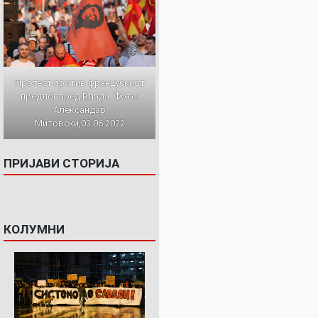
Протест против францускиот
предлог пред Влада. Фото:
Александар
Митовски,03.06.2022
ПРИЈАВИ СТОРИЈА
КОЛУМНИ