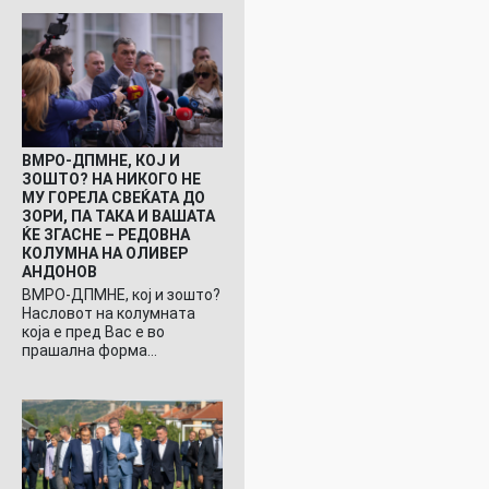
ВМРО-ДПМНЕ, КОЈ И
ЗОШТО? НА НИКОГО НЕ
МУ ГОРЕЛА СВЕЌАТА ДО
ЗОРИ, ПА ТАКА И ВАШАТА
ЌЕ ЗГАСНЕ – РЕДОВНА
КОЛУМНА НА ОЛИВЕР
АНДОНОВ
ВМРО-ДПМНЕ, кој и зошто?
Насловот на колумната
која е пред Вас е во
прашална форма…