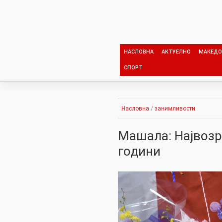
Skip
to
content
НАСЛОВНА
АКТУЕЛНО
МАКЕДО
СПОРТ
Насловна
/
занимливости
Машала: Највозр
години