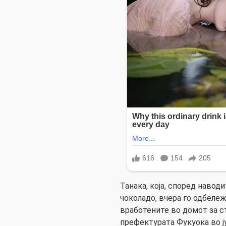
Танака, која, според наводи
чоколадо, вчера го одбележ
вработените во домот за с
префектурата Фукуока во ј