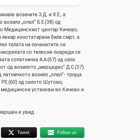
нале возачите З.Д. и Х.Е., а
возило „опел“ Б.Е.(38) од
во Медицинскиот центар Кичево,
а лекар констатирана била смрт, а
тел телата на починатите се
 несреќата со телесни повреди се
вата сопатничка А.А.(67) од село
от од возилото „мерцедес“ Д.С.(37)
 патничкото возило „опел“- тројца
Р.Е.(60) од селото Шутово,
 медицински установи во Кичево и
звршен е увид.
Tweet
Follow us