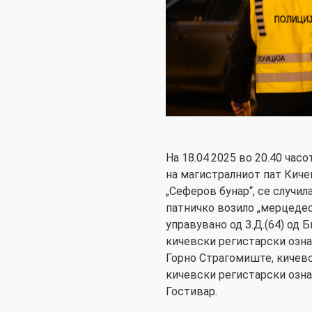
На 18.04.2025 во 20.40 час
на магистралниот пат Киче
„Сеферов бунар“, се случил
патничко возило „мерцедес
управувано од З.Д.(64) од 
кичевски регистарски ознак
Горно Страгомиште, кичевс
кичевски регистарски ознак
Гостивар.