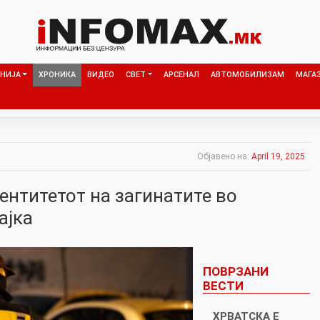
НИЈА
ХРОНИКА
ВИДЕО
СВЕТ
АРСЕНАЛ
АВТОМОБИЛИЗАМ
МАГА
Објавено на:
April 19, 2025
ентитетот на загинатите во
ајка
ПОВРЗАНИ
ВЕСТИ
ХРВАТСКА Е