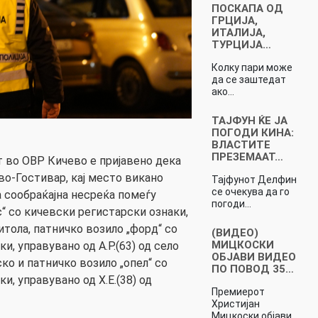
ПОСКАПА ОД
ГРЦИЈА,
ИТАЛИЈА,
ТУРЦИЈА…
Колку пари може
да се заштедат
ако…
ТАЈФУН ЌЕ ЈА
ПОГОДИ КИНА:
ВЛАСТИТЕ
ПРЕЗЕМААТ…
от во ОВР Кичево e пријавено дека
во-Гостивар, кај место викано
Тајфунот Делфин
се очекува да го
а сообраќајна несреќа помеѓу
погоди…
“ со кичевски регистарски ознаки,
Битола, патничко возило „форд“ со
(ВИДЕО)
МИЦКОСКИ
и, управувано од А.Р.(63) од село
ОБЈАВИ ВИДЕО
ко и патничко возило „опел“ со
ПО ПОВОД 35…
и, управувано од Х.Е.(38) од
Премиерот
Христијан
Мицкоски објави