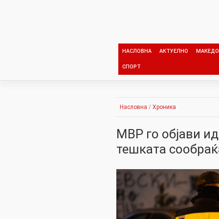
Skip
to
content
НАСЛОВНА
АКТУЕЛНО
МАКЕДО
СПОРТ
Насловна
/
Хроника
МВР го објави ид
тешката сообраќ