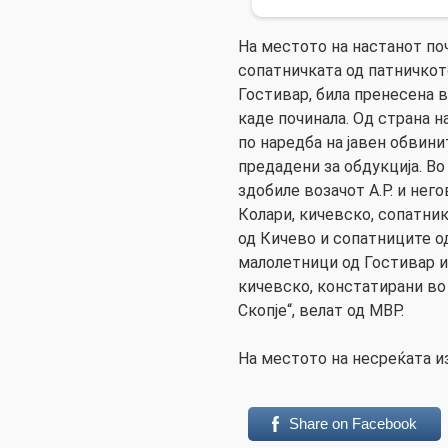
На местото на настанот почи
сопатничката од патничкото 
Гостивар, била пренесена 
каде починала. Од страна н
по наредба на јавен обвини
предадени за обдукција. Во
здобиле возачот А.Р. и него
Колари, кичевско, сопатник
од Кичево и сопатниците од
малолетници од Гостивар и 
кичевско, констатирани во
Скопје“, велат од МВР.
На местото на несреќата и
Share on Facebook