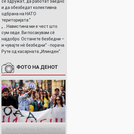
се здружат, да работат заедно
и да обезбедат колективна
одбрана на НАТО
територијата.“
„ ...Навистина ми е чест што
сум овде. Ви посакувам сè
најдобро. Останете безбедни –
и чувајте нè безбедни“ - порача
Руте од касарната „Илинден“.
ФОТО НА ДЕНОТ
Осмомартовски Марш / Фото: