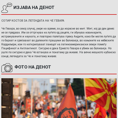
ИЗЈАВА НА ДЕНОТ
СОТИР КОСТОВ ЗА ЛЕГЕНДАТА НА ЧЕ ГЕВАРА
Че Гевара, во секој случај, умре на време, за да израсне во мит. Мит, кој до ден денес
не се предава. Им се оттргнува на луѓето од рацете, ги збунува новинарите,
истражувачите и науката, и повторно полетува преку Андите, како би могле луѓето да
го бараат и среќаваат во далеките прашуми во Боливија, во кањоните на небеските
Кордиљери, кои го наткрилуваат ланецот на латиноамерикански земји помеѓу
Пацификот и Антлантикот. Сигурно е дека Ернесто Гевара е убиен во Боливија. Но
уште по сигурно е дека Че останува и понатаму да живее. На вечно жешкото кубанско
сонце, легендата за Че и понатаму живее.
ФОТО НА ДЕНОТ