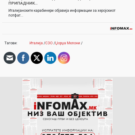
ПРИПАДНИК…
Италијанските карабинери објавија информации за херојскиот
потфат…
Тагови:
Италија
/
СЗО
/
Џорџа Мелони
/