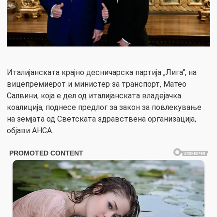
Италијанската крајно десничарска партија „Лига“, на
вицепремиерот и министер за транспорт, Матео
Салвини, која е дел од италијанската владејачка
коалиција, поднесе предлог за закон за повлекување
на земјата од Светската здравствена организација,
објави АНСА.