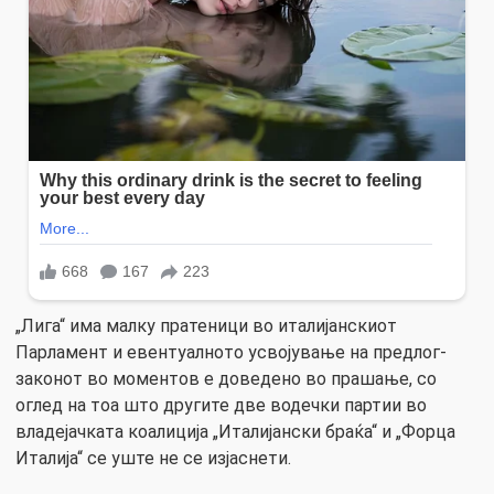
„Лига“ има малку пратеници во италијанскиот
Парламент и евентуалното усвојување на предлог-
законот во моментов е доведено во прашање, со
оглед на тоа што другите две водечки партии во
владејачката коалиција „Италијански браќа“ и „Форца
Италија“ се уште не се изјаснети.