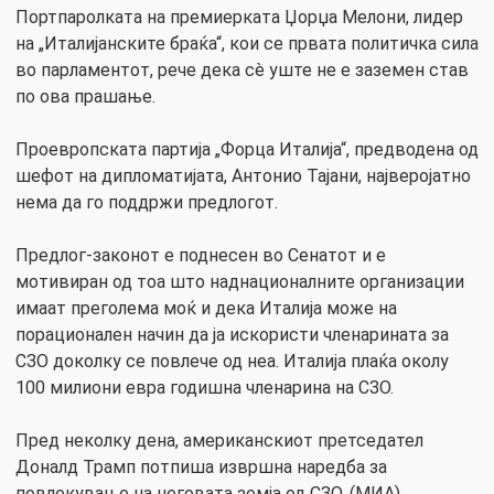
Портпаролката на премиерката Џорџа Мелони, лидер
на „Италијанските браќа“, кои се првата политичка сила
во парламентот, рече дека сè уште не е заземен став
по ова прашање.
Проевропската партија „Форца Италија“, предводена од
шефот на дипломатијата, Антонио Тајани, најверојатно
нема да го поддржи предлогот.
Предлог-законот е поднесен во Сенатот и е
мотивиран од тоа што наднационалните организации
имаат преголема моќ и дека Италија може на
порационален начин да ја искористи членарината за
СЗО доколку се повлече од неа. Италија плаќа околу
100 милиони евра годишна членарина на СЗО.
Пред неколку дена, американскиот претседател
Доналд Трамп потпиша извршна наредба за
повлекување на неговата земја од СЗО. (МИА)