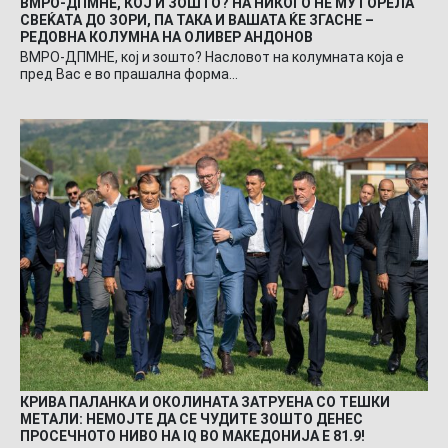
ВМРО-ДПМНЕ, КОЈ И ЗОШТО? НА НИКОГО НЕ МУ ГОРЕЛА
СВЕЌАТА ДО ЗОРИ, ПА ТАКА И ВАШАТА ЌЕ ЗГАСНЕ –
РЕДОВНА КОЛУМНА НА ОЛИВЕР АНДОНОВ
ВМРО-ДПМНЕ, кој и зошто? Насловот на колумната која е
пред Вас е во прашална форма…
КРИВА ПАЛАНКА И ОКОЛИНАТА ЗАТРУЕНА СО ТЕШКИ
МЕТАЛИ: НЕМОЈТЕ ДА СЕ ЧУДИТЕ ЗОШТО ДЕНЕС
ПРОСЕЧНОТО НИВО НА IQ ВО МАКЕДОНИЈА Е 81.9!