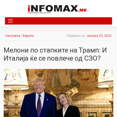
Skip
to
content
Насловна
/
Европа
Објавено на:
January 23, 2025
Мелони по стапките на Трамп: И
Италија ќе се повлече од СЗО?