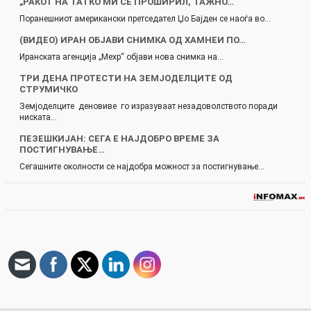
„РАКОТ НА ТАТКО МИ СЕ ПРОШИРИЛ, ТАЖНО…
Поранешниот американски претседател Џо Бајден се наоѓа во…
(ВИДЕО) ИРАН ОБЈАВИ СНИМКА ОД ХАМНЕИ ПО…
Иранската агенција „Мехр“ објави нова снимка на…
ТРИ ДЕНА ПРОТЕСТИ НА ЗЕМЈОДЕЛЦИТЕ ОД
СТРУМИЧКО
Земјоделците деновиве го изразуваат незадоволството поради
ниската…
ПЕЗЕШКИЈАН: СЕГА Е НАЈДОБРО ВРЕМЕ ЗА
ПОСТИГНУВАЊЕ…
Сегашните околности се најдобра можност за постигнување…