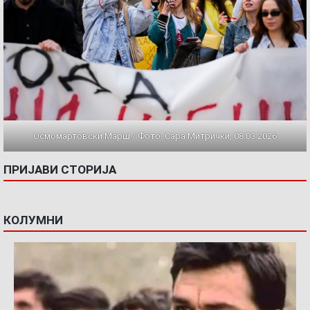
Осмомартовски Марш / Фото: Сара Митрички, 08.03.2026
ПРИЈАВИ СТОРИЈА
КОЛУМНИ