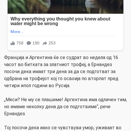
Франција и Аргентина ќе се судрат во недела од 16
часот во битката за златниот трофеј, а Ернандез
посочи дека имаат три дена за да се подготват за
одбрана на трофејот кој го освоија по вторпат пред
четири ипол години во Русија.
„Меси? Не му се плашиме! Аргентина има одличен тим,
но имаме неколку дена да се подготвиме“, рече
Ернандез.
Тој посочи дека иако се чувствува умор, уживаат во