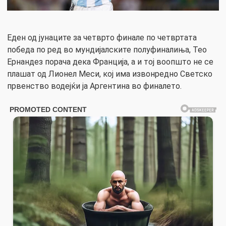
Еден од јунаците за четврто финале по четвртата
победа по ред во мундијалските полуфиналиња, Тео
Ернандез порача дека Франција, а и тој воопшто не се
плашат од Лионел Меси, кој има извонредно Светско
првенство водејќи ја Аргентина во финалето.