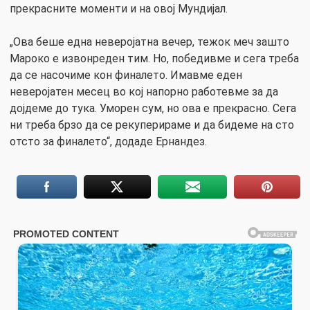
прекрасните моменти и на овој Мундијал.
„Ова беше една неверојатна вечер, тежок меч зашто
Мароко е извонреден тим. Но, победивме и сега треба
да се насочиме кон финалето. Имавме еден
неверојатен месец во кој напорно работевме за да
дојдеме до тука. Уморен сум, но ова е прекрасно. Сега
ни треба брзо да се рекуперираме и да бидеме на сто
отсто за финалето“, додаде Ернандез.