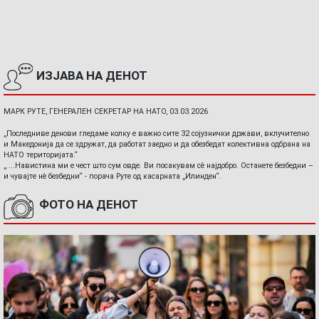
ИЗЈАВА НА ДЕНОТ
МАРК РУТЕ, ГЕНЕРАЛЕН СЕКРЕТАР НА НАТО, 03.03.2026
„Последниве денови гледаме колку е важно сите 32 сојузнички држави, вклучително
и Македонија да се здружат, да работат заедно и да обезбедат колективна одбрана на
НАТО територијата.“
„ ...Навистина ми е чест што сум овде. Ви посакувам сè најдобро. Останете безбедни –
и чувајте нè безбедни“ - порача Руте од касарната „Илинден“.
ФОТО НА ДЕНОТ