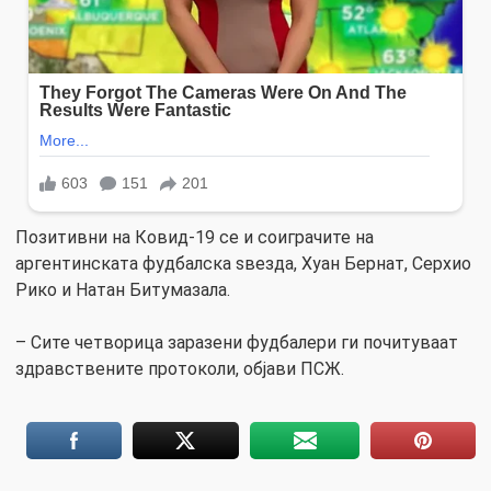
Позитивни на Ковид-19 се и соиграчите на
аргентинската фудбалска ѕвезда, Хуан Бернат, Серхио
Рико и Натан Битумазала.
– Сите четворица заразени фудбалери ги почитуваат
здравствените протоколи, објави ПСЖ.