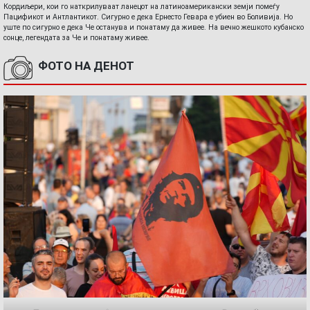
Кордиљери, кои го наткрилуваат ланецот на латиноамерикански земји помеѓу
Пацификот и Антлантикот. Сигурно е дека Ернесто Гевара е убиен во Боливија. Но
уште по сигурно е дека Че останува и понатаму да живее. На вечно жешкото кубанско
сонце, легендата за Че и понатаму живее.
ФОТО НА ДЕНОТ