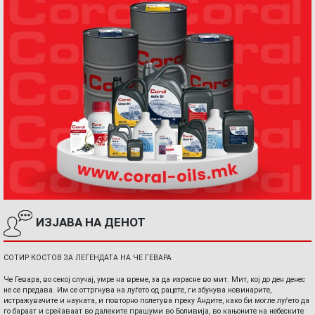
ИЗЈАВА НА ДЕНОТ
СОТИР КОСТОВ ЗА ЛЕГЕНДАТА НА ЧЕ ГЕВАРА
Че Гевара, во секој случај, умре на време, за да израсне во мит. Мит, кој до ден денес
не се предава. Им се оттргнува на луѓето од рацете, ги збунува новинарите,
истражувачите и науката, и повторно полетува преку Андите, како би могле луѓето да
го бараат и среќаваат во далеките прашуми во Боливија, во кањоните на небеските