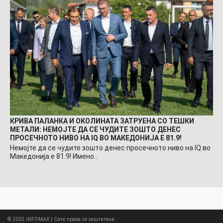
КРИВА ПАЛАНКА И ОКОЛИНАТА ЗАТРУЕНА СО ТЕШКИ
МЕТАЛИ: НЕМОЈТЕ ДА СЕ ЧУДИТЕ ЗОШТО ДЕНЕС
ПРОСЕЧНОТО НИВО НА IQ ВО МАКЕДОНИЈА Е 81.9!
Немојте да се чудите зошто денес просечното ниво на IQ во
Македонија е 81.9! Имено…
© 2025
iNFOMAX
| Сите права се заштитени