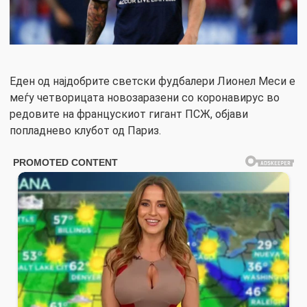
Еден од најдобрите светски фудбалери Лионел Меси е
меѓу четворицата новозаразени со коронавирус во
редовите на францускиот гигант ПСЖ, објави
попладнево клубот од Париз.