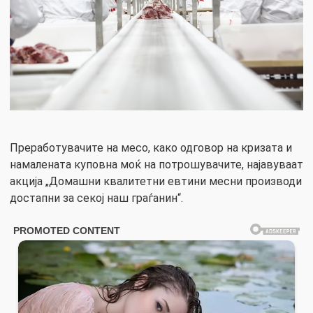
Преработувачите на месо, како одговор на кризата и
намалената куповна моќ на потрошувачите, најавуваат
акција „Домашни квалитетни евтини месни производи
достапни за секој наш граѓанин“.