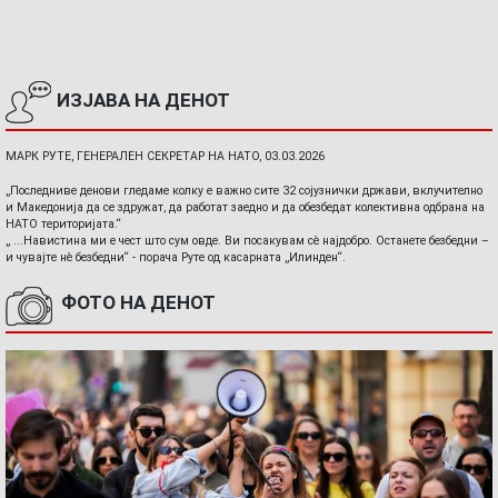
ИЗЈАВА НА ДЕНОТ
МАРК РУТЕ, ГЕНЕРАЛЕН СЕКРЕТАР НА НАТО, 03.03.2026
„Последниве денови гледаме колку е важно сите 32 сојузнички држави, вклучително
и Македонија да се здружат, да работат заедно и да обезбедат колективна одбрана на
НАТО територијата.“
„ ...Навистина ми е чест што сум овде. Ви посакувам сè најдобро. Останете безбедни –
и чувајте нè безбедни“ - порача Руте од касарната „Илинден“.
ФОТО НА ДЕНОТ