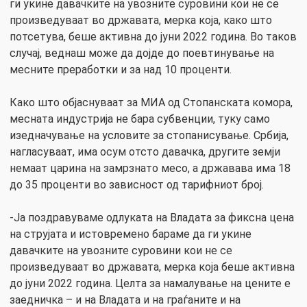
ги укине давачките на увозните суровини кои не се
произведуваат во државата, мерка која, како што
потсетува, беше активна до јуни 2022 година. Во таков
случај, веднаш може да дојде до поевтинување на
месните преработки и за над 10 проценти.
Како што објаснуваат за МИА од Стопанската комора,
месната индустрија не бара субвенции, туку само
изедначување на условите за стопанисување. Србија,
нагласуваат, има осум отсто давачка, другите земји
немаат царина на замрзнато месо, а државава има 18
до 35 проценти во зависност од тарифниот број.
-Ја поздравуваме одлуката на Владата за фиксна цена
на струјата и истовремено бараме да ги укине
давачките на увозните суровини кои не се
произведуваат во државата, мерка која беше активна
до јуни 2022 година. Целта за намалување на цените е
заедничка – и на Владата и на граѓаните и на