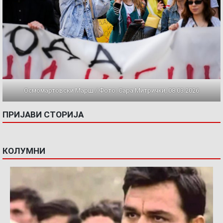
Осмомартовски Марш / Фото: Сара Митрички, 08.03.2026
ПРИЈАВИ СТОРИЈА
КОЛУМНИ