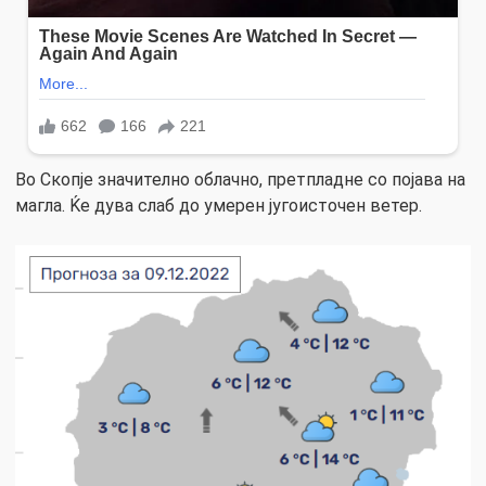
Во Скопје значително облачно, претпладне со појава на
магла. Ќе дува слаб до умерен југоисточен ветер.