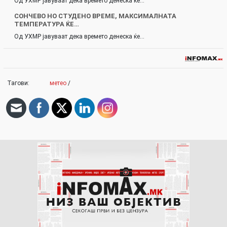
Од УХМР јавуваат дека времето денеска ќе…
СОНЧЕВО НО СТУДЕНО ВРЕМЕ, МАКСИМАЛНАТА
ТЕМПЕРАТУРА ЌЕ…
Од УХМР јавуваат дека времето денеска ќе…
Тагови:
метео
/