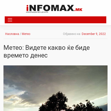
Skip
to
content
Насловна
/
Метео
Објавено на:
December 9, 2022
Метео: Видете какво ќе биде
времето денес