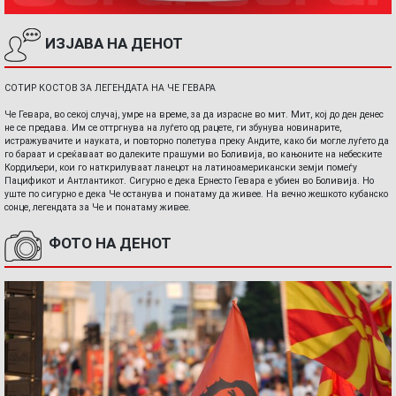
ИЗЈАВА НА ДЕНОТ
СОТИР КОСТОВ ЗА ЛЕГЕНДАТА НА ЧЕ ГЕВАРА
Че Гевара, во секој случај, умре на време, за да израсне во мит. Мит, кој до ден денес
не се предава. Им се оттргнува на луѓето од рацете, ги збунува новинарите,
истражувачите и науката, и повторно полетува преку Андите, како би могле луѓето да
го бараат и среќаваат во далеките прашуми во Боливија, во кањоните на небеските
Кордиљери, кои го наткрилуваат ланецот на латиноамерикански земји помеѓу
Пацификот и Антлантикот. Сигурно е дека Ернесто Гевара е убиен во Боливија. Но
уште по сигурно е дека Че останува и понатаму да живее. На вечно жешкото кубанско
сонце, легендата за Че и понатаму живее.
ФОТО НА ДЕНОТ