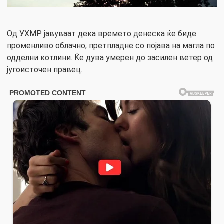
Од УХМР јавуваат дека времето денеска ќе биде
променливо облачно, претпладне со појава на магла по
одделни котлини. Ќе дува умерен до засилен ветер од
југоисточен правец.