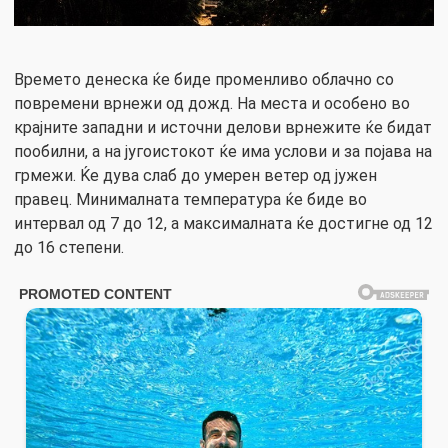
Времето денеска ќе биде променливо облачно со
повремени врнежи од дожд. На места и особено во
крајните западни и источни делови врнежите ќе бидат
пообилни, а на југоистокот ќе има услови и за појава на
грмежи. Ќе дува слаб до умерен ветер од јужен
правец. Минималната температура ќе биде во
интервал од 7 до 12, а максималната ќе достигне од 12
до 16 степени.