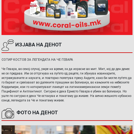
ИЗЈАВА НА ДЕНОТ
СОТИР КОСТОВ ЗА ЛЕГЕНДАТА НА ЧЕ ГЕВАРА
Че Гевара, во секој случај, умре на време, за да израсне во мит. Мит, кој до ден денес
не се предава. Им се оттргнува на луѓето од рацете, ги збунува новинарите,
истражувачите и науката, и повторно полетува преку Андите, како би могле луѓето да
го бараат и среќаваат во далеките прашуми во Боливија, во кањоните на небеските
Кордиљери, кои го наткрилуваат ланецот на латиноамерикански земји помеѓу
Пацификот и Антлантикот. Сигурно е дека Ернесто Гевара е убиен во Боливија. Но
уште по сигурно е дека Че останува и понатаму да живее. На вечно жешкото кубанско
сонце, легендата за Че и понатаму живее.
ФОТО НА ДЕНОТ