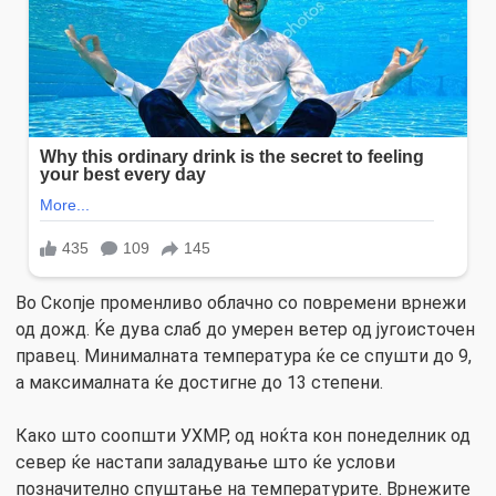
Во Скопје променливо облачно со повремени врнежи
од дожд. Ќе дува слаб до умерен ветер од југоисточен
правец. Минималната температура ќе се спушти до 9,
а максималната ќе достигне до 13 степени.
Како што соопшти УХМР, од ноќта кон понеделник од
север ќе настапи заладување што ќе услови
позначително спуштање на температурите. Врнежите