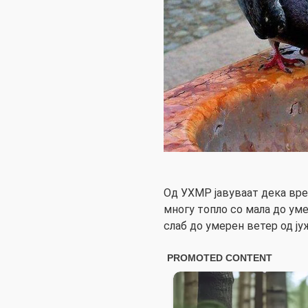
Од УХМР јавуваат дека вре
многу топло со мала до уме
слаб до умерен ветер од ју