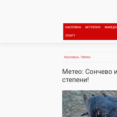
Skip
to
content
НАСЛОВНА
АКТУЕЛНО
МАКЕДО
СПОРТ
Насловна
/
Метео
Метео: Сончево и
степени!