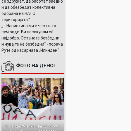
се здружат, да работат заедно
и да обезбедат колективна
одбрана на НАТО
територијата.“
„ ...Навистина ми е чест што
сум овде. Ви посакувам сè
најдобро. Останете безбедни –
и чувајте нè безбедни“ - порача
Руте од касарната „Илинден“.
ФОТО НА ДЕНОТ
Осмомартовски Марш / Фото: