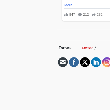
Тагови:
метео
/