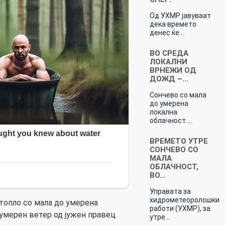
Од УХМР јавуваат
дека времето
денес ќе…
ВО СРЕДА
ЛОКАЛНИ
ВРНЕЖИ ОД
ДОЖД –…
Сончево со мала
до умерена
локална
облачност.…
ВРЕМЕТО УТРЕ
СОНЧЕВО СО
МАЛА
ОБЛАЧНОСТ,
ВО…
Управата за
хидрометеоролошки
 топло со мала до умерена
работи (УХМР), за
 умерен ветер од јужен правец.
утре…