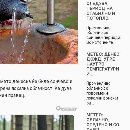
СЛЕДУВА
ПЕРИОД НА
СТАБИЛНО И
ПОТОПЛО…
Променливо
облачно со
сончеви периоди.
Во источните…
МЕТЕО: ДЕНЕС
ДОЖД, УТРЕ
НАУТРО
ТЕМПЕРАТУРИ
И…
мето денеска ќе биде сончево и
Променливо
рена локална облачност. Ќе дува
облачно со
повремени
жен правец.
локални врнежи
од…
МЕТЕО:
ОБЛАЧНО,
СТУДЕНО И СО
СНЕГ!