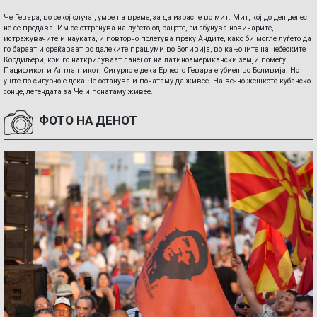
Че Гевара, во секој случај, умре на време, за да израсне во мит. Мит, кој до ден денес
не се предава. Им се оттргнува на луѓето од рацете, ги збунува новинарите,
истражувачите и науката, и повторно полетува преку Андите, како би могле луѓето да
го бараат и среќаваат во далеките прашуми во Боливија, во кањоните на небеските
Кордиљери, кои го наткрилуваат ланецот на латиноамерикански земји помеѓу
Пацификот и Антлантикот. Сигурно е дека Ернесто Гевара е убиен во Боливија. Но
уште по сигурно е дека Че останува и понатаму да живее. На вечно жешкото кубанско
сонце, легендата за Че и понатаму живее.
ФОТО НА ДЕНОТ