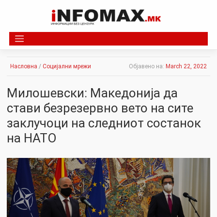
Skip
to
content
Насловна
/
Социјални мрежи
Објавено на:
March 22, 2022
Милошевски: Македонија да
стави безрезервно вето на сите
заклучоци на следниот состанок
на НАТО