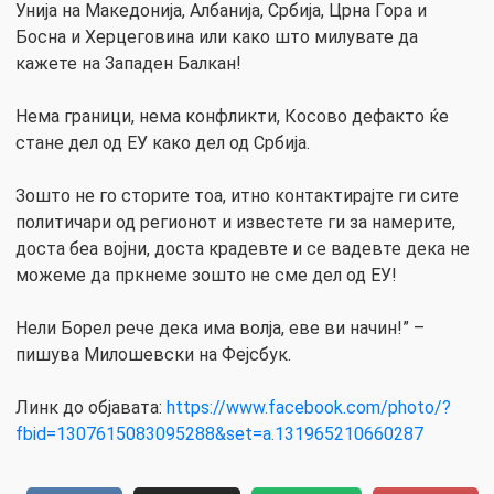
Унија на Македонија, Албанија, Србија, Црна Гора и
Босна и Херцеговина или како што милувате да
кажете на Западен Балкан!
Нема граници, нема конфликти, Косово дефакто ќе
стане дел од ЕУ како дел од Србија.
Зошто не го сторите тоа, итно контактирајте ги сите
политичари од регионот и известете ги за намерите,
доста беа војни, доста крадевте и се вадевте дека не
можеме да пркнеме зошто не сме дел од ЕУ!
Нели Борел рече дека има волја, еве ви начин!” –
пишува Милошевски на Фејсбук.
Линк до објавата:
https://www.facebook.com/photo/?
fbid=1307615083095288&set=a.131965210660287