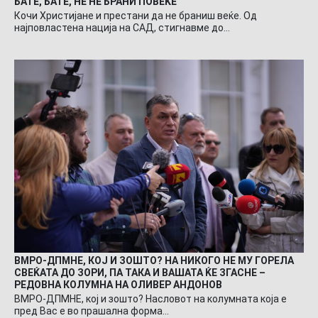
БАТЕ, БАТЕ, НЕ НЕ БРАНИ ПОВЕЌЕ
Кочи Христијане и престани да не браниш веќе. Од
најповластена нација на САД, стигнавме до…
ВМРО-ДПМНЕ, КОЈ И ЗОШТО? НА НИКОГО НЕ МУ ГОРЕЛА
СВЕЌАТА ДО ЗОРИ, ПА ТАКА И ВАШАТА ЌЕ ЗГАСНЕ –
РЕДОВНА КОЛУМНА НА ОЛИВЕР АНДОНОВ
ВМРО-ДПМНЕ, кој и зошто? Насловот на колумната која е
пред Вас е во прашална форма…