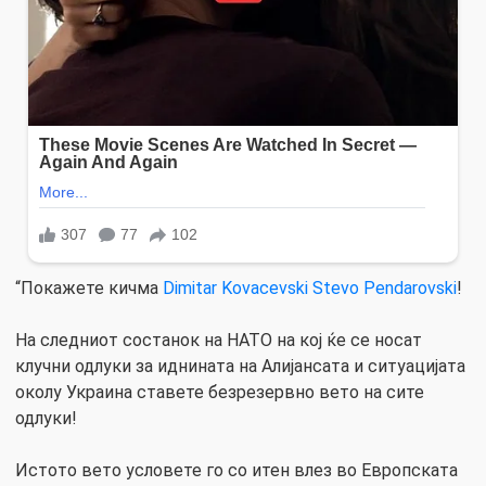
“Покажете кичма
Dimitar Kovacevski
Stevo Pendarovski
!
На следниот состанок на НАТО на кој ќе се носат
клучни одлуки за иднината на Алијансата и ситуацијата
околу Украина ставете безрезервно вето на сите
одлуки!
Истото вето условете го со итен влез во Европската