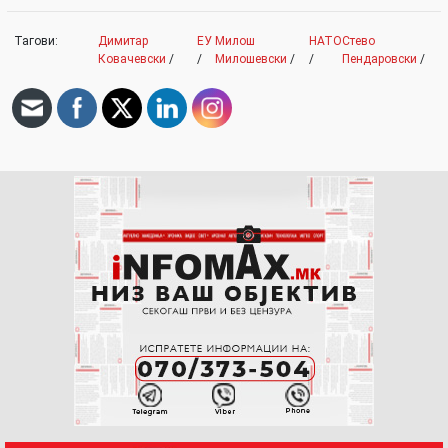
Тагови:
Димитар
ЕУ
Милош
НАТО
Стево
Ковачевски
/
/
Милошевски
/
/
Пендаровски
/