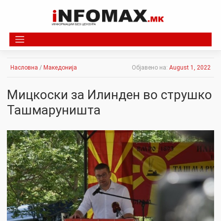
Skip
to
content
Насловна
/
Македонија
Објавено на:
August 1, 2022
Мицкоски за Илинден во струшко
Ташмаруништа