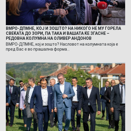
ВМРО-ДПМНЕ, КОЈ И ЗОШТО? НА НИКОГО НЕ МУ ГОРЕЛА
СВЕЌАТА ДО ЗОРИ, ПА ТАКА И ВАШАТА ЌЕ ЗГАСНЕ –
РЕДОВНА КОЛУМНА НА ОЛИВЕР АНДОНОВ
ВМРО-ДПМНЕ, кој и зошто? Насловот на колумната која е
пред Вас е во прашална форма…