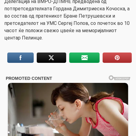
Делегација на ВМРО-ДПМНЕ предводена од
потпретседателката Гордана Димитриеска Кочоска, а
во состав од пратеникот Бране Петрушевски и
претседателот на УМС Сергеј Попов, со почеток во 10
часот ќе положи свежо цвеќе на меморијалниот
центар Пелинце.