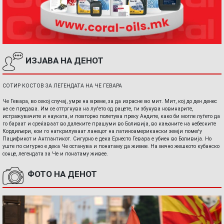
ИЗЈАВА НА ДЕНОТ
СОТИР КОСТОВ ЗА ЛЕГЕНДАТА НА ЧЕ ГЕВАРА
Че Гевара, во секој случај, умре на време, за да израсне во мит. Мит, кој до ден денес
не се предава. Им се оттргнува на луѓето од рацете, ги збунува новинарите,
истражувачите и науката, и повторно полетува преку Андите, како би могле луѓето да
го бараат и среќаваат во далеките прашуми во Боливија, во кањоните на небеските
Кордиљери, кои го наткрилуваат ланецот на латиноамерикански земји помеѓу
Пацификот и Антлантикот. Сигурно е дека Ернесто Гевара е убиен во Боливија. Но
уште по сигурно е дека Че останува и понатаму да живее. На вечно жешкото кубанско
сонце, легендата за Че и понатаму живее.
ФОТО НА ДЕНОТ