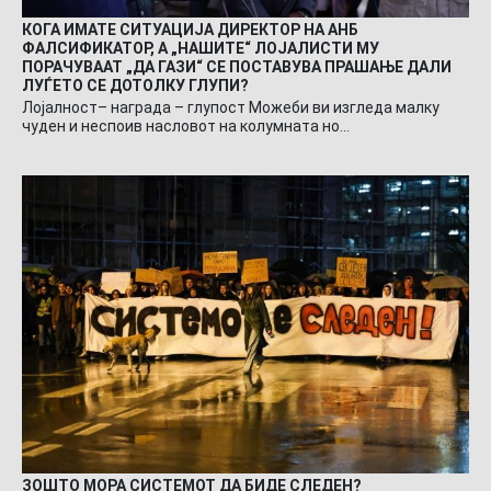
КОГА ИМАТЕ СИТУАЦИЈА ДИРЕКТОР НА АНБ
ФАЛСИФИКАТОР, А „НАШИТЕ“ ЛОЈАЛИСТИ МУ
ПОРАЧУВААТ „ДА ГАЗИ“ СЕ ПОСТАВУВА ПРАШАЊЕ ДАЛИ
ЛУЃЕТО СЕ ДОТОЛКУ ГЛУПИ?
Лојалност– награда – глупост Можеби ви изгледа малку
чуден и неспоив насловот на колумната но…
ЗОШТО МОРА СИСТЕМОТ ДА БИДЕ СЛЕДЕН?