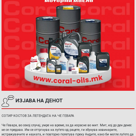
ИЗЈАВА НА ДЕНОТ
СОТИР КОСТОВ ЗА ЛЕГЕНДАТА НА ЧЕ ГЕВАРА
Че Гевара, во секој случај, умре на време, за да израсне во мит. Мит, кој до ден денес
не се предава. Им се оттргнува на луѓето од рацете, ги збунува новинарите,
истражувачите и науката, и повторно полетува преку Андите, како би могле луѓето да