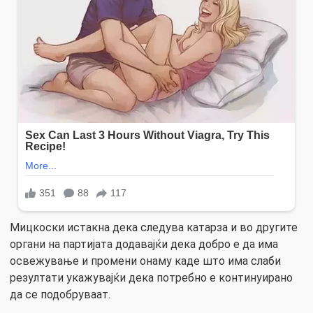
Мицкоски истакна дека следува катарза и во другите
органи на партијата додавајќи дека добро е да има
освежување и промени онаму каде што има слаби
резултати укажувајќи дека потребно е континуирано
да се подобруваат.