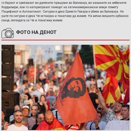
го бараат и среќаваат во далеките прашуми во Боливија, во кањоните на небеските
Кордиљери, кои го наткрилуваат ланецот на латиноамерикански земји помеѓу
Пацификот и Антлантикот. Сигурно е дека Ернесто Гевара е убиен во Боливија. Но
уште по сигурно е дека Че останува и понатаму да живее. На вечно жешкото кубанско
сонце, легендата за Че и понатаму живее.
ФОТО НА ДЕНОТ