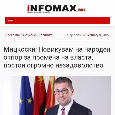
Skip
to
content
Насловна
/
Актуелно
•
Политика
Објавено на:
February 3, 2022
Мицкоски: Повикувам на народен
отпop за промена на власта,
постои огромно незадоволство