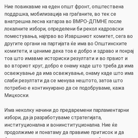
Ние повикавме на еден општ фронт, општествена
поддршка, мобилизација на граѓаните, во тек се
внатрешна лесна катарза во ВМРО-ДПМНЕ после
локалните избори, определени би рекол кадровски
поместувања, најпрво во Извршниот комитет, сега во
другите органи на партијата ќе има во Општинските
комитети, и цениме дека тоа е добро и здраво и покрај
тоа што имавме историски резултати и во првиот и
во вториот круг, добро е онаму каде што треба да има
освежување да има освежување, онаму каде што има
слаби резултати да се менува нештото, затоа што
потребно е континуирано да се подобруваме, кажа
Мицкоски.
Има неколку начини до предвремени парламентарни
избори, да ја разработуваме стратегијата,
институционална и вонинституционална. Ние ќе
продолжиме и понатаму да правиме притисок и да