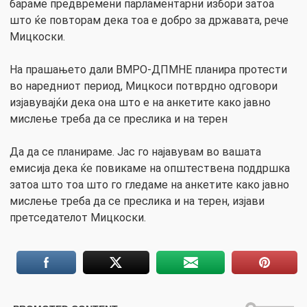
бараме предвремени парламентарни избори затоа
што ќе повторам дека тоа е добро за државата, рече
Мицкоски.
На прашањето дали ВМРО-ДПМНЕ планира протести
во наредниот период, Мицкоси потврдно одговори
изјавувајќи дека она што е на анкетите како јавно
мислење треба да се преслика и на терен
Да да се планираме. Јас го најавувам во вашата
емисија дека ќе повикаме на општествена поддршка
затоа што тоа што го гледаме на анкетите како јавно
мислење треба да се преслика и на терен, изјави
претседателот Мицкоски.