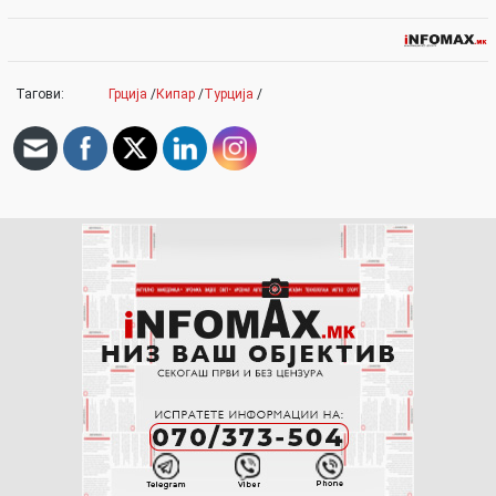
Тагови:
Грција
/
Кипар
/
Турција
/