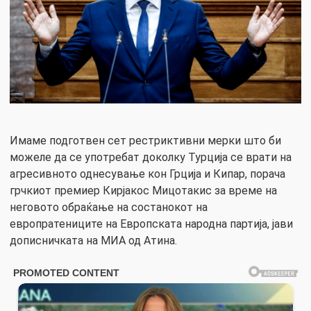
Имаме подготвен сет рестриктивни мерки што би
можеле да се употребат доколку Турција се врати на
агресивното однесување кон Грција и Кипар, порача
грчкиот премиер Кирјакос Мицотакис за време на
неговото обраќање на состанокот на
европратениците на Европската народна партија, јави
дописничката на МИА од Атина.