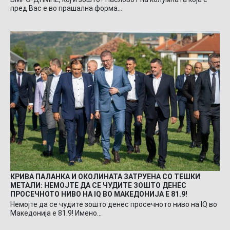
пред Вас е во прашална форма…
КРИВА ПАЛАНКА И ОКОЛИНАТА ЗАТРУЕНА СО ТЕШКИ
МЕТАЛИ: НЕМОЈТЕ ДА СЕ ЧУДИТЕ ЗОШТО ДЕНЕС
ПРОСЕЧНОТО НИВО НА IQ ВО МАКЕДОНИЈА Е 81.9!
Немојте да се чудите зошто денес просечното ниво на IQ во
Македонија е 81.9! Имено…