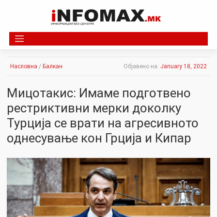
Skip
to
content
Насловна
/
Балкан
Објавено на:
January 18, 2022
Мицотакис: Имаме подготвено
рестриктивни мерки доколку
Турција се врати на агресивното
однесување кон Грција и Кипар