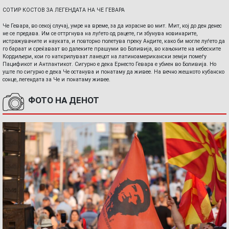
СОТИР КОСТОВ ЗА ЛЕГЕНДАТА НА ЧЕ ГЕВАРА
Че Гевара, во секој случај, умре на време, за да израсне во мит. Мит, кој до ден денес
не се предава. Им се оттргнува на луѓето од рацете, ги збунува новинарите,
истражувачите и науката, и повторно полетува преку Андите, како би могле луѓето да
го бараат и среќаваат во далеките прашуми во Боливија, во кањоните на небеските
Кордиљери, кои го наткрилуваат ланецот на латиноамерикански земји помеѓу
Пацификот и Антлантикот. Сигурно е дека Ернесто Гевара е убиен во Боливија. Но
уште по сигурно е дека Че останува и понатаму да живее. На вечно жешкото кубанско
сонце, легендата за Че и понатаму живее.
ФОТО НА ДЕНОТ