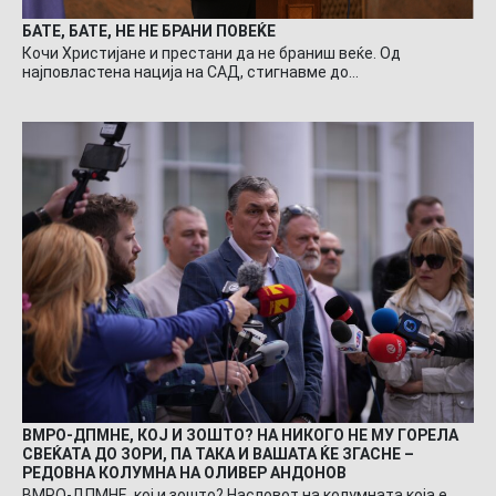
БАТЕ, БАТЕ, НЕ НЕ БРАНИ ПОВЕЌЕ
Кочи Христијане и престани да не браниш веќе. Од
најповластена нација на САД, стигнавме до…
ВМРО-ДПМНЕ, КОЈ И ЗОШТО? НА НИКОГО НЕ МУ ГОРЕЛА
СВЕЌАТА ДО ЗОРИ, ПА ТАКА И ВАШАТА ЌЕ ЗГАСНЕ –
РЕДОВНА КОЛУМНА НА ОЛИВЕР АНДОНОВ
ВМРО-ДПМНЕ, кој и зошто? Насловот на колумната која е