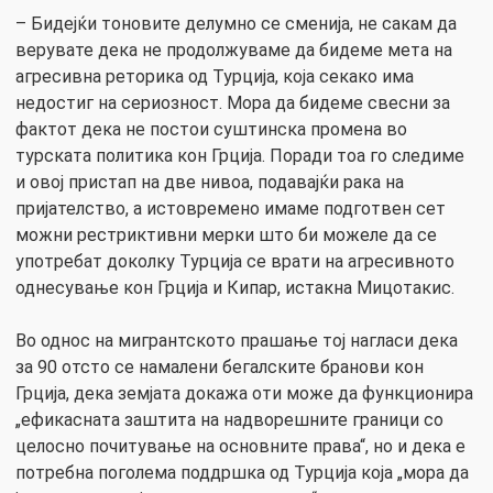
– Бидејќи тоновите делумно се сменија, не сакам да
верувате дека не продолжуваме да бидеме мета на
агресивна реторика од Турција, која секако има
недостиг на сериозност. Мора да бидеме свесни за
фактот дека не постои суштинска промена во
турската политика кон Грција. Поради тоа го следиме
и овој пристап на две нивоа, подавајќи рака на
пријателство, а истовремено имаме подготвен сет
можни рестриктивни мерки што би можеле да се
употребат доколку Турција се врати на агресивното
однесување кон Грција и Кипар, истакна Мицотакис.
Во однос на мигрантското прашање тој нагласи дека
за 90 отсто се намалени бегалските бранови кон
Грција, дека земјата докажа оти може да функционира
„ефикасната заштита на надворешните граници со
целосно почитување на основните права“, но и дека е
потребна поголема поддршка од Турција која „мора да