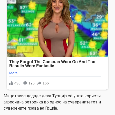
Мицотакис додаде дека Турција сè уште користи
агресивна реторика во однос на суверенитетот и
суверените права на Грција.