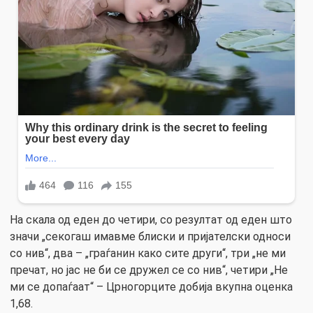
На скала од еден до четири, со резултат од еден што
значи „секогаш имавме блиски и пријателски односи
со нив“, два – „граѓанин како сите други“, три „не ми
пречат, но јас не би се дружел се со нив“, четири „Не
ми се допаѓаат“ – Црногорците добија вкупна оценка
1,68.