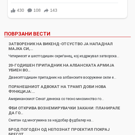
ПОВРЗАНИ ВЕСТИ
ЗАТВОРЕНИК НА ВИКЕНД-ОТСУСТВО ЈА НАПАДНАЛ
МАЈКА СИ,…
Четириесет и шестгодишен охриѓанец, кој издржувал затворска…
20-ГОДИШЕН ПРИПАДНИК НА АЛБАНСКАТА АРМИЈА
УБИЕН ВО…
Дваесетгодишен припадник на албанските вооружени сили е…
ПОРАНЕШНИОТ АДВОКАТ НА ТРАМП ДОБИ НОВА
ФУНКЦИЈА:…
Американскиот Сенат денеска со тесно мнозинство го…
ФБИ ОТКРИВА ВОЗНЕМИРУВАЧКИ ЗАКАНИ: ПЛАНИРАЛЕ
ДА ГО…
Сметан од многумина за најдобар фудбалер на…
БРОД ПОГОДЕН ОД НЕПОЗНАТ ПРОЕКТИЛ ПОКРАЈ
БРЕГОТ…