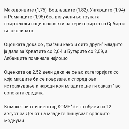
Македонците (1,75), Бошњаците (1,82), Унгарците (1,94)
и Романците (1,95) беа вклучени во групата
пријателски националности на територијата на Србија и
во околината.
Оценката дека се „граѓани како и сите други“ младите
ја дале за Хрватите со 2,04 и Бугарите со 2,09, а
Албанците поминале најлошо.
Оценката од 2,52 вели дека не се во категоријата со
која младите би се поврзале, а според ова
истражување и народи кои младите „не ги сакаат“ во
српската средина.
Комплетниот извештај „KOMS“ ќе го објави на 12
август за Денот на младите пишуваат српските
медиуми.