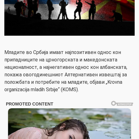
Младите во Србија имаат најпозитивен однос кон
припадниците на црногорската и македонската
националност, а најнегативен однос кон албанската,
покажа овогодинешниот Алтернативен извештај за
положбата и потребите на младите, објави „Krovna
organizacija mladih Srbije“ (KOMS).