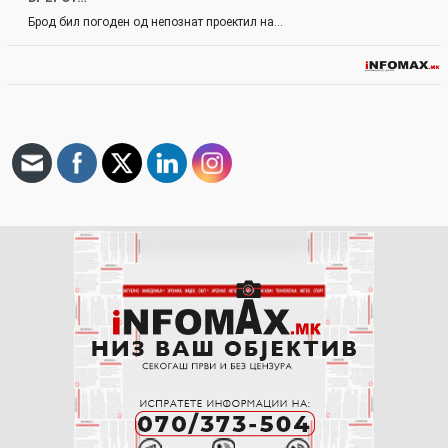
Брод бил погоден од непознат проектил на…