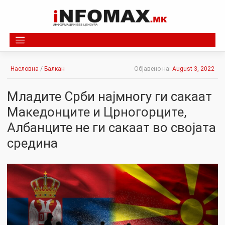
Skip
to
content
Насловна
/
Балкан
Објавено на:
August 3, 2022
Младите Срби најмногу ги сакаат
Македонците и Црногорците,
Албанците не ги сакаат во својата
средина