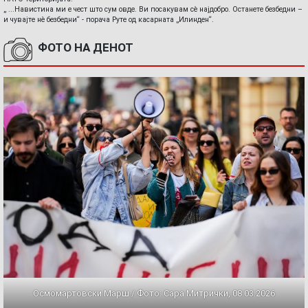
„ ...Навистина ми е чест што сум овде. Ви посакувам сè најдобро. Останете безбедни –
и чувајте нè безбедни“ - порача Руте од касарната „Илинден“.
ФОТО НА ДЕНОТ
Осмомартовски Марш / Фото: Сара Митрички, 08.03.2026