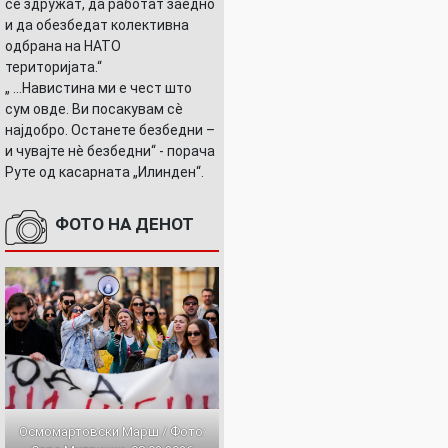
се здружат, да работат заедно
и да обезбедат колективна
одбрана на НАТО
територијата.“
„ ...Навистина ми е чест што
сум овде. Ви посакувам сè
најдобро. Останете безбедни –
и чувајте нè безбедни“ - порача
Руте од касарната „Илинден“.
ФОТО НА ДЕНОТ
Осмомартовски Марш / Фото: