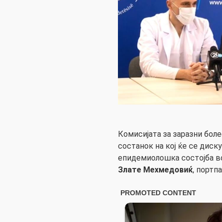
Комисијата за заразни бол
состанок на кој ќе се диск
епидемиолошка состојба в
Злате Мехмедовиќ
, портп