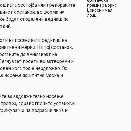
британски
ошката состојба или препораките
премиер Борис
Џонсон имал
шниот состанок, во форма на
лош…
 ќе бидат споделени веднаш по
овиќ.
ести на последната седница не
иктивни мерки. На тој состанок,
раѓаните да внимаваат на
збегнуваат посети во затворени и
свен кога тоа е неодложно. Во
ва носење заштитна маска и
ите за задолжително носење
 превоз, здравствените установи,
згрижување на возрасни лица и