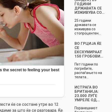
ГОДИНИ
ДРЖАВАТА СЕ
ИЗЖИВУВА СО…
25 години
државата се
изживува со
стопроцентен…
ВО ГРЦИЈА ЌЕ
СЕ
ЕКСХУМИРААТ
150 ГРОБОВИ…
Пет години по
погребите,
распаѓањето на
телата…
ИСТРАГА ВО
БРИТАНИЈА:
23.000 ЛУЃЕ
УМРЕЛЕ ОД…
лести ќе се состане утре во 12
Поранешниот
идиме за што ќе се разговара. Ќе