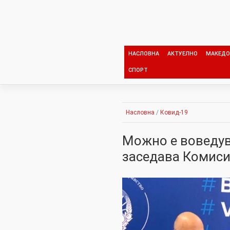
Skip
to
content
НАСЛОВНА
АКТУЕЛНО
МАКЕДО
СПОРТ
Насловна
/
Ковид-19
Можно е воведув
заседава Комиси