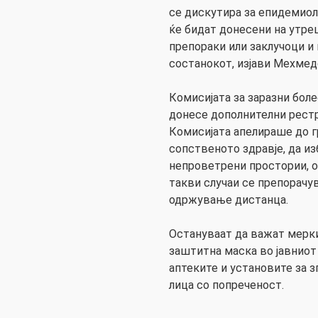
се дискутира за епидемиол
ќе бидат донесени на утре
препораки или заклучоци и
состанокот, изјави Мехмед
Комисијата за заразни бол
донесе дополнителни рестр
Комисијата апелираше до г
сопственото здравје, да и
непроветрени простории, о
такви случаи се препорачу
одржување дистанца.
Остануваат да важат мерк
заштитна маска во јавниот
аптеките и установите за 
лица со попреченост.