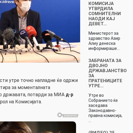
КОМИСИЈА
УТВРДИЛА
СОМНИТЕЛНИ
НАОДИ КАЈ
ДЕВЕТ…
Министерот за
здравство Азир
Алиу денеска
информираше…
ЗАБРАНАТА ЗА
ДВОЈНО
ДРЖАВЈАНСТВО
ЗА
ести утре точно напладне ќе одржи
ПРАТЕНИЦИТЕ
УТРЕ…
утира за моменталната
о државата, потврди за МИА
д-р
Утре во
Собранието ќе
арол на Комисијата.
заседава
Законодавно-
правна комисија,
…
(ВИДЕО) 25