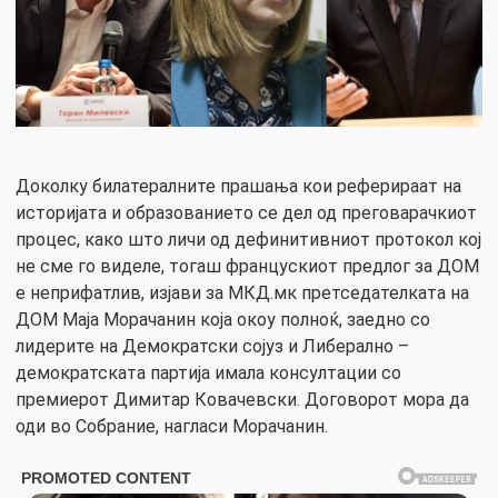
Доколку билатералните прашања кои реферираат на
историјата и образованието се дел од преговарачкиот
процес, како што личи од дефинитивниот протокол кој
не сме го виделе, тогаш францускиот предлог за ДОМ
е неприфатлив, изјави за МКД.мк претседателката на
ДОМ Маја Морачанин која окоу полноќ, заедно со
лидерите на Демократски сојуз и Либерално –
демократската партија имала консултации со
премиерот Димитар Ковачевски. Договорот мора да
оди во Собрание, нагласи Морачанин.