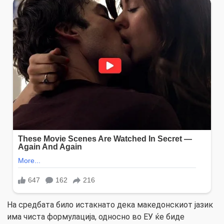
На средбата било истакнато дека македонскиот јазик
има чиста формулација, односно во ЕУ ќе биде