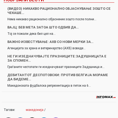
(ВИДЕО) НИКАКВО РАЦИОНАЛНО ОБЈАСНУВАЊЕ ЗОШТО СЕ
ЧЕКАШЕ…
Нема никакво рационално објаснение зошто после полни…
ВАЈЦ: БЕВ МЕТА ЗАТОА ШТО ОДБИВ ДА…
Тој се пожали дека бил цел на…
ВАЖНО ИЗВЕСТУВАЊЕ: АХВ СО НОВИ МЕРКИ ЗА…
Агенцијата за храна и ветеринарство (АХВ) воведе…
НЕ ГИ ИЗЕДНАЧУВАЈТЕ ПРАЗНИЦИТЕ:ЗАДУШНИЦАТА Е
ЗА СПОМЕН…
Граѓаните честопати ги изедначуваат празниците Задушница и…
ДЕБИТАНТОТ ДЕСПОТОВСКИ: ПРОТИВ БЕЛГИЈА МОРАМЕ
ДА БИДЕМЕ…
Македонската фудбалска репрезентација в петок на 6…
Тагови:
македонија
/