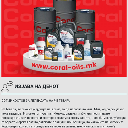
ИЗЈАВА НА ДЕНОТ
СОТИР КОСТОВ ЗА ЛЕГЕНДАТА НА ЧЕ ГЕВАРА
Че Гевара, во секој случај, умре на време, за да израсне во мит. Мит, кој до ден денес
не се предава. Им се оттргнува на луѓето од рацете, ги збунува новинарите,
истражувачите и науката, и повторно полетува преку Андите, како би могле луѓето да
го бараат и среќаваат во далеките прашуми во Боливија, во кањоните на небеските
Кордиљери, кои го наткрилуваат ланецот на латиноамерикански земји помеѓу