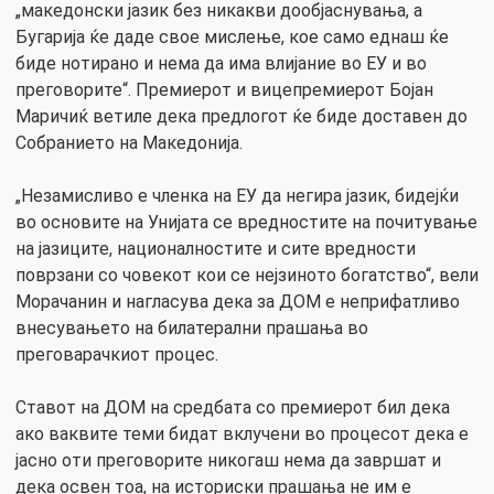
„македонски јазик без никакви дообјаснувања, а
Бугарија ќе даде свое мислење, кое само еднаш ќе
биде нотирано и нема да има влијание во ЕУ и во
преговорите“. Премиерот и вицепремиерот Бојан
Маричиќ ветиле дека предлогот ќе биде доставен до
Собранието на Македонија.
„Незамисливо е членка на ЕУ да негира јазик, бидејќи
во основите на Унијата се вредностите на почитување
на јазиците, националностите и сите вредности
поврзани со човекот кои се нејзиното богатство“, вели
Морачанин и нагласува дека за ДОМ е неприфатливо
внесувањето на билатерални прашања во
преговарачкиот процес.
Ставот на ДОМ на средбата со премиерот бил дека
ако ваквите теми бидат вклучени во процесот дека е
јасно оти преговорите никогаш нема да завршат и
дека освен тоа, на историски прашања не им е