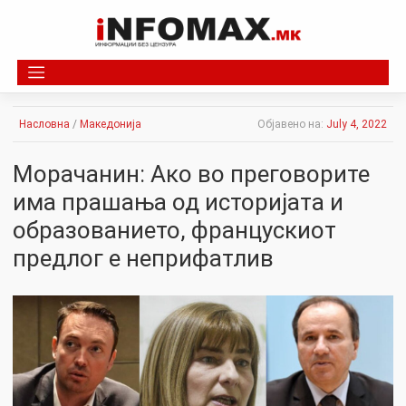
Skip
to
content
Насловна
/
Македонија
Објавено на:
July 4, 2022
Морачанин: Ако во преговорите
има прашања од историјата и
образованието, францускиот
предлог е неприфатлив