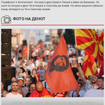
Пацификот и Антлантикот. Сигурно е дека Ернесто Гевара е убиен во Боливија. Но
уште по сигурно е дека Че останува и понатаму да живее. На вечно жешкото кубанско
сонце, легендата за Че и понатаму живее.
ФОТО НА ДЕНОТ
Протест против францускиот предлог пред Влада. Фото: