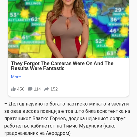
– Дел од нејзиното богато партиско минато и заслуги
за оваа висока позиција е тоа што била асистентка на
пратеникот Влатко Ѓорчев, додека нејзиниот сопруг
работел во кабинетот на Тимчо Муцунски (како
градоначалник на Аеродром).