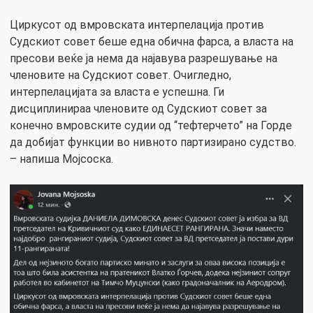
Циркусот од вмровската интерпелација против
Судскиот совет беше една обична фарса, а власта на
пресови веќе ја нема да најавува разрешување на
членовите на Судскиот совет. Очигледно,
интерпелацијата за власта е успешна. Ги
дисциплинираа членовите од Судскиот совет за
конечно вмровските судии од “тефтерчето” на Горде
да добијат функции во нивното партизирано судство.
– напиша Мојсоска.