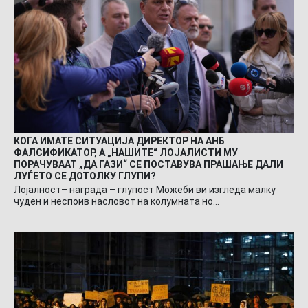
КОГА ИМАТЕ СИТУАЦИЈА ДИРЕКТОР НА АНБ
ФАЛСИФИКАТОР, А „НАШИТЕ“ ЛОЈАЛИСТИ МУ
ПОРАЧУВААТ „ДА ГАЗИ“ СЕ ПОСТАВУВА ПРАШАЊЕ ДАЛИ
ЛУЃЕТО СЕ ДОТОЛКУ ГЛУПИ?
Лојалност– награда – глупост Можеби ви изгледа малку
чуден и неспоив насловот на колумната но…