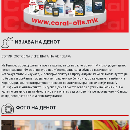
ИЗЈАВА НА ДЕНОТ
СОТИР КОСТОВ ЗА ЛЕГЕНДАТА НА ЧЕ ГЕВАРА
Че Гевара, во секој случај, умре на време, за да израсне во мит. Мит, кој до ден денес
не се предава. Им се оттргнува на луѓето од рацете, ги збунува новинарите,
истражувачите и науката, и повторно полетува преку Андите, како би могле луѓето да
го бараат и среќаваат во далеките прашуми во Боливија, во кањоните на небеските
Кордиљери, кои го наткрилуваат ланецот на латиноамерикански земји помеѓу
Пацификот и Антлантикот. Сигурно е дека Ернесто Гевара е убиен во Боливија. Но
уште по сигурно е дека Че останува и понатаму да живее. На вечно жешкото кубанско
сонце, легендата за Че и понатаму живее.
ФОТО НА ДЕНОТ