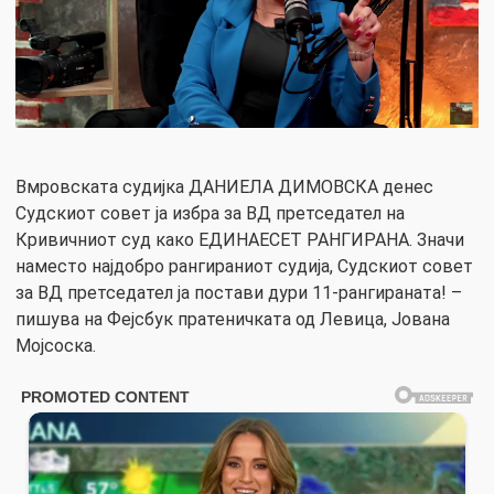
Вмровската судијка ДАНИЕЛА ДИМОВСКА денес
Судскиот совет ја избра за ВД претседател на
Кривичниот суд како ЕДИНАЕСЕТ РАНГИРАНА. Значи
наместо најдобро рангираниот судија, Судскиот совет
за ВД претседател ја постави дури 11-рангираната! –
пишува на Фејсбук пратеничката од Левица, Јована
Мојсоска.