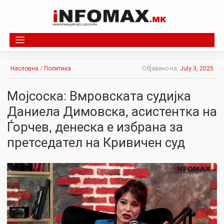
Skip
to
content
Насловна
/
Политика
Објавено на:
July 3, 2025
Мојсоска: Вмровската судијка
Даниела Димовска, асистентка на
Ѓорчев, денеска е избрана за
претседател на Кривичен суд