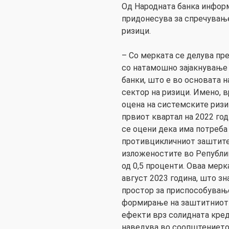
Од Народната банка информ
придонесува за спречувањ
ризици.
– Со мерката се делува пр
со натамошно зајакнување 
банки, што е во основата 
сектор на ризици. Имено, 
оцена на системските ризи
првиот квартал на 2022 год
се оцени дека има потреба
противцикличниот заштитен
изложеностите во Републик
од 0,5 проценти. Оваа мерк
август 2023 година, што з
простор за приспособување
формирање на заштитниот 
ефекти врз солидната кред
наведува во соопштението