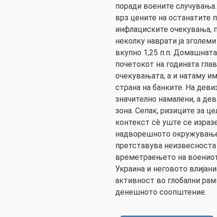
поради воените случувања.
врз цените на останатите п
инфлациските очекувања, 
неколку наврати ја зголеми
вкупно 1,25 п.п. Домашнат
почетокот на годината гла
очекувањата, а и натаму и
страна на банките. На дев
значително намалени, а де
зона. Сепак, ризиците за 
контекст сè уште се израз
надворешното окружување,
претставува неизвесноста 
времетраењето на воениот
Украина и неговото влијан
активност во глобални рам
денешното соопштение.