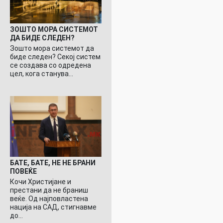
ЗОШТО МОРА СИСТЕМОТ
ДА БИДЕ СЛЕДЕН?
Зошто мора системот да
биде следен? Секој систем
се создава со одредена
цел, кога станува…
БАТЕ, БАТЕ, НЕ НЕ БРАНИ
ПОВЕЌЕ
Кочи Христијане и
престани да не браниш
веќе. Од најповластена
нација на САД, стигнавме
до…