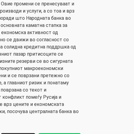
 Овие промени се пренесуваат и
роизводи и услуги, а со тоа и врз
поради што Народната банка во
 основната каматна стапка за
а економска активност од
вно се движи во согласност со
ма солидна кредитна поддршка од
изниот пазар притисоците се
визните резерви се во сигурната
целокупниот макроекономски
ени и се поврзани претежно со
 а главниот ризик и понатаму
поврзана со текот и
 конфликт помеѓу Русија и
ие врз цените и економската
ки, посочува централната банка во