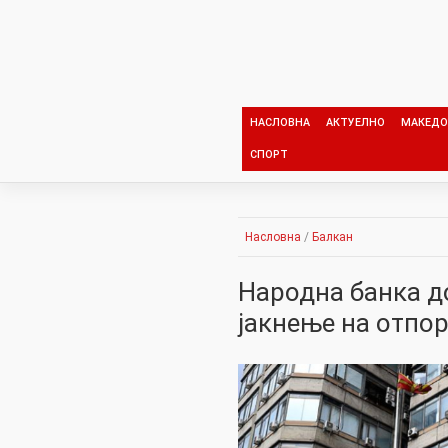
Skip
to
content
НАСЛОВНА
АКТУЕЛНО
МАКЕДО
СПОРТ
Насловна
/
Балкан
Народна банка д
јакнење на отпо