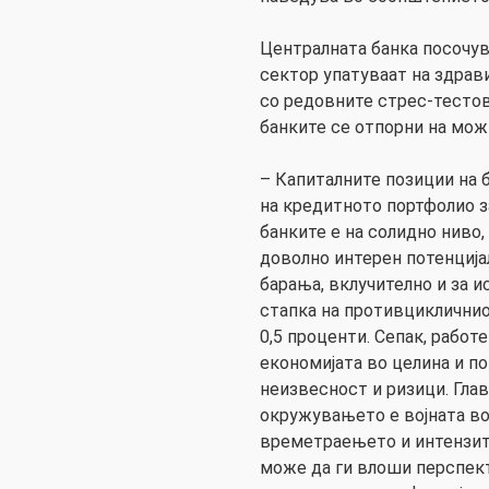
Централната банка посочув
сектор упатуваат на здрав
со редовните стрес-тесто
банките се отпорни на мож
– Капиталните позиции на б
на кредитното портфолио з
банките е на солидно ниво,
доволно интерен потенција
барања, вклучително и за 
стапка на противцикличнио
0,5 проценти. Сепак, работ
економијата во целина и п
неизвесност и ризици. Глав
окружувањето е војната во
времетраењето и интензит
може да ги влоши перспек