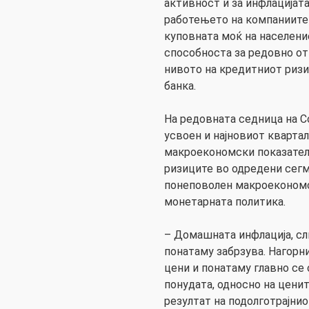
активност и за инфлацијата
работењето на компаниите
куповната моќ на населени
способноста за редовно от
нивото на кредитниот ризи
банка.
На редовната седница на С
усвоен и најновиот квартал
макроекономски показател
ризиците во одредени сегм
понеповолен макроекономс
монетарната политика.
– Домашната инфлација, сл
понатаму забрзува. Нагор
цени и понатаму главно се 
понудата, односно на цените
резултат на подолготрајнио