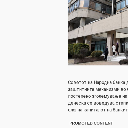
Советот на Народна банка д
заштитните механизми во 
постепено зголемување на 
денеска се воведува стап
слој на капиталот на банкит