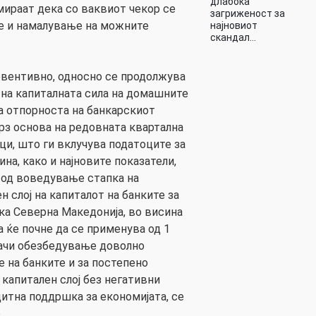
длабока
ираат дека со ваквиот чекор се
загриженост за
е и намалување на можните
најновиот
скандал…
евентивно, односно се продолжува
на капиталната сила на домашните
на отпорноста на банкарскиот
врз основа на редовната квартална
ци, што ги вклучува податоците за
ина, како и најновите показатели,
 од воведување стапка на
 слој на капиталот на банките за
а Северна Македонија, во висина
а ќе почне да се применува од 1
начи обезбедување доволно
 на банките и за постепено
капитален слој без негативни
итна поддршка за економијата, се
.