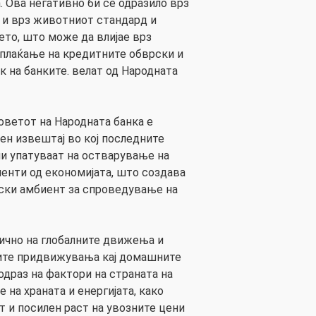
. Ова негативно би се одразило врз
 и врз животниот стандард и
ето, што може да влијае врз
плаќање на кредитните обврски и
к на банките. велат од Народната
оветот на Народната банка е
ен извештај во кој последните
и упатуваат на остварување на
енти од економијата, што создава
ки амбиент за спроведување на
ично на глобалните движења и
ните придвижувања кај домашните
одраз на фактори на страната на
 на храната и енергијата, како
т и посилен раст на увозните цени