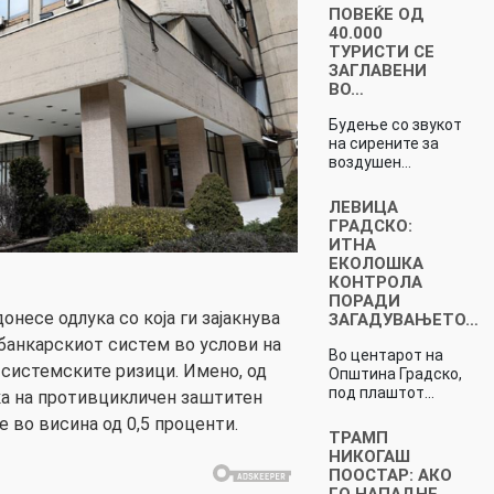
ПОВЕЌЕ ОД
40.000
ТУРИСТИ СЕ
ЗАГЛАВЕНИ
ВО…
Будење со звукот
на сирените за
воздушен…
ЛЕВИЦА
ГРАДСКО:
ИТНА
ЕКОЛОШКА
КОНТРОЛА
ПОРАДИ
онесе одлука со која ги зајакнува
ЗАГАДУВАЊЕТО…
банкарскиот систем во услови на
Во центарот на
системските ризици. Имено, од
Општина Градско,
под плаштот…
ка на противцикличен заштитен
е во висина од 0,5 проценти.
ТРАМП
НИКОГАШ
ПООСТАР: АКО
ГО НАПАДНЕ