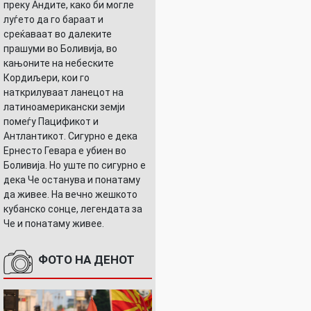
преку Андите, како би могле
луѓето да го бараат и
среќаваат во далеките
прашуми во Боливија, во
кањоните на небеските
Кордиљери, кои го
наткрилуваат ланецот на
латиноамерикански земји
помеѓу Пацификот и
Антлантикот. Сигурно е дека
Ернесто Гевара е убиен во
Боливија. Но уште по сигурно е
дека Че останува и понатаму
да живее. На вечно жешкото
кубанско сонце, легендата за
Че и понатаму живее.
ФОТО НА ДЕНОТ