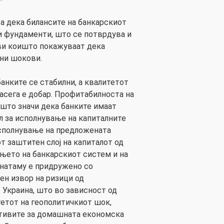
а дека билансите на банкарскиот
и фундаменти, што се потврдува и
ви коишто покажуваат дека
ни шокови.
анките се стабилни, а квалитетот
асега е добар. Профитабилноста на
 што значи дека банките имаат
л за исполнување на капиталните
исполнување на предложената
т заштитен слој на капиталот од
ењето на банкарскиот систем и на
онатаму е придружено со
ен извор на ризици од
 Украина, што во зависност од
етот на геополитичкиот шок,
тивите за домашната економска