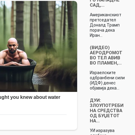
САД,…
Американскиот
претседател
Доналд Трамп
порача дека
Иран…
(ВИДЕО)
АЕРОДРОМОТ
ВО ТЕЛ АВИВ
ВО ПЛАМЕН,…
Израелските
одбранбени сили
(ИДФ) денес
објавија дека…
ДУИ:
ЗЛОУПОТРЕБИ
НА СРЕДСТВА
ОД БУЏЕТОТ
НА…
УИ изразува