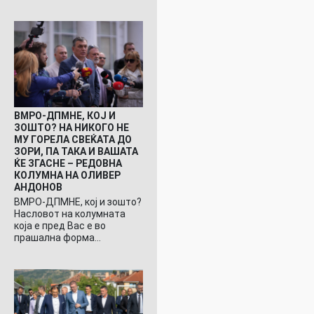
ВМРО-ДПМНЕ, КОЈ И
ЗОШТО? НА НИКОГО НЕ
МУ ГОРЕЛА СВЕЌАТА ДО
ЗОРИ, ПА ТАКА И ВАШАТА
ЌЕ ЗГАСНЕ – РЕДОВНА
КОЛУМНА НА ОЛИВЕР
АНДОНОВ
ВМРО-ДПМНЕ, кој и зошто?
Насловот на колумната
која е пред Вас е во
прашална форма…