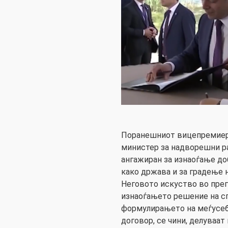
Поранешниот вицепремиер 
министер за надворешни р
ангажиран за изнаоѓање до
како држава и за градење 
Неговото искуство во прего
изнаоѓањето решение на сп
формулирањето на меѓусеб
договор, се чини, делуваа