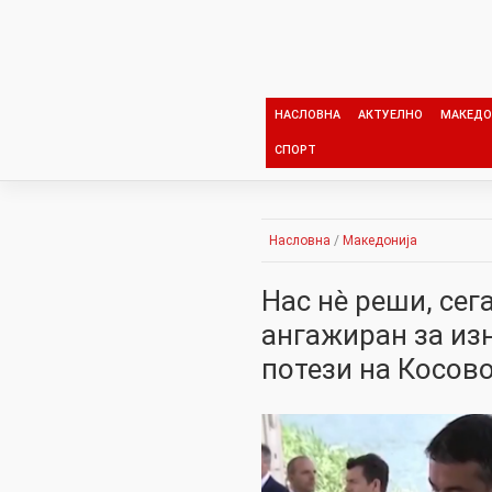
Skip
to
content
НАСЛОВНА
АКТУЕЛНО
МАКЕДО
СПОРТ
Насловна
/
Македонија
Нас нè реши, сег
ангажиран за из
потези на Косов