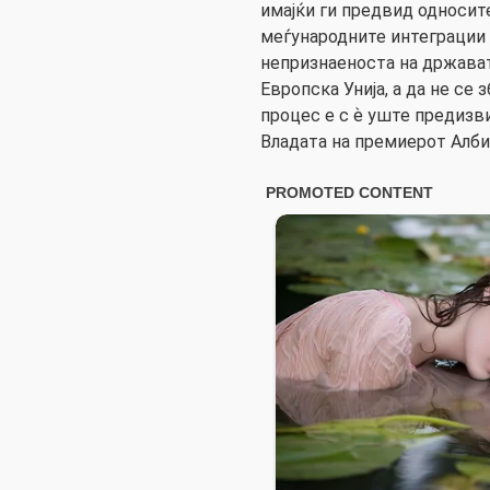
имајќи ги предвид односите
меѓународните интеграции 
непризнаеноста на држават
Европска Унија, а да не се 
процес е с ѐ уште предизв
Владата на премиерот Алби