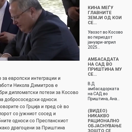
КИНА МЕЃУ
ГЛАВНИТЕ
ЗЕМЈИ ОД КОИ
СЕ…
Увозот во Косово
во периодот
јануари-април
2025…
АМБАСАДАТА
НА САД ВО
ПРИШТИНА МУ
СЕ…
за европски интеграции и
В.Д
аботи Никола Димитров е
амбасадорката
бри дипломатски потези за Косово
на САД во
Приштина, Ана…
на добрососедски односи.
ворите со Грција и пред сѐ во
(ВИДЕО)
орот со јужниот сосед и
НИКАКВО
ните односи со Преспанскиот
РАЦИОНАЛНО
ОБЈАСНУВАЊЕ
т како драгоцени за Приштина
ЗОШТО СЕ