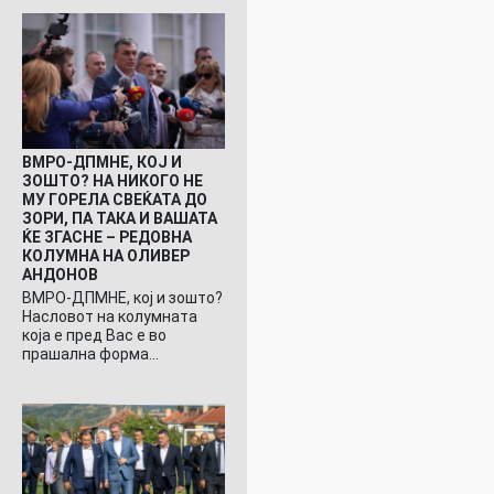
ВМРО-ДПМНЕ, КОЈ И
ЗОШТО? НА НИКОГО НЕ
МУ ГОРЕЛА СВЕЌАТА ДО
ЗОРИ, ПА ТАКА И ВАШАТА
ЌЕ ЗГАСНЕ – РЕДОВНА
КОЛУМНА НА ОЛИВЕР
АНДОНОВ
ВМРО-ДПМНЕ, кој и зошто?
Насловот на колумната
која е пред Вас е во
прашална форма…