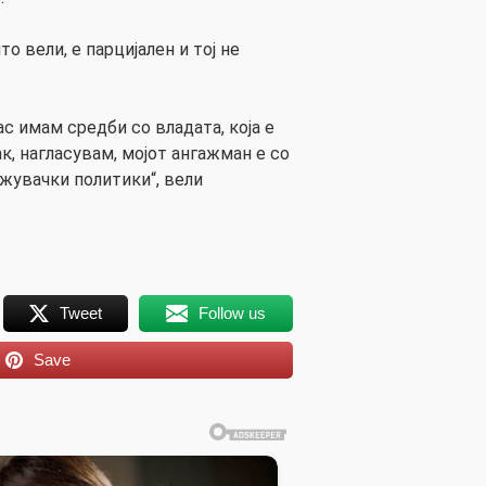
о вели, е парцијален и тој не
ас имам средби со владата, која е
к, нагласувам, мојот ангажман е со
ажувачки политики“, вели
Tweet
Follow us
Save