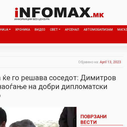
НИЈА
ХРОНИКА
ВИДЕО
СВЕТ
АРСЕНАЛ
АВТОМОБИЛИЗАМ
МАГА
Објавено на:
April 13, 2023
а ќе го решава соседот: Димитров
наоѓање на добри дипломатски
о
ПОВРЗАНИ
ВЕСТИ