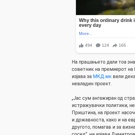
На прашањето дали тоа зна
советник на премиерот на
изјава за
МКД.мк
вели дека
невладин проект.
„Јас сум ангажиран од стра
истражувачки политики, не
Приштина, на проект насоч
и државноста, како и на ев
другото, помагав и за визн
сосед“, ни изјави Димитров