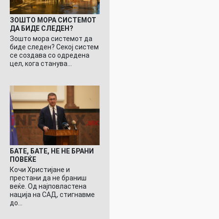
ЗОШТО МОРА СИСТЕМОТ
ДА БИДЕ СЛЕДЕН?
Зошто мора системот да
биде следен? Секој систем
се создава со одредена
цел, кога станува…
БАТЕ, БАТЕ, НЕ НЕ БРАНИ
ПОВЕЌЕ
Кочи Христијане и
престани да не браниш
веќе. Од најповластена
нација на САД, стигнавме
до…