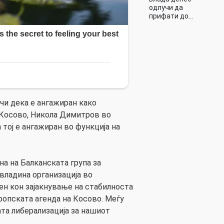
одлучи да
прифати до…
чи дека е ангажиран како
 Косово, Никола Димитров во
 тој е ангажиран во функција на
на на Балканската група за
владина организација во
ен кон зајакнување на стабилноста
ропската агенда на Косово. Меѓу
ата либерализација за нашиот
.