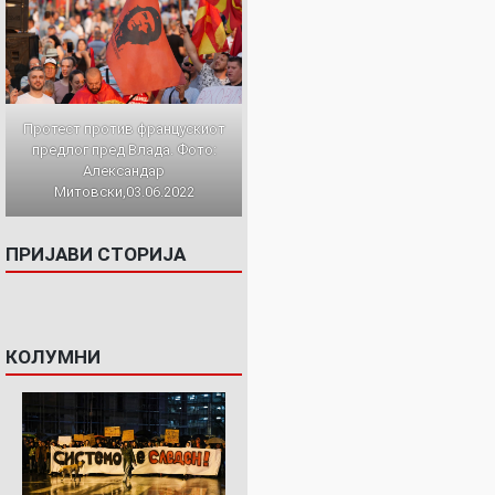
Протест против францускиот
предлог пред Влада. Фото:
Александар
Митовски,03.06.2022
ПРИЈАВИ СТОРИЈА
КОЛУМНИ