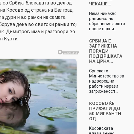
 со Србија, блокадата во дел од
ЧЕКАШЕ…
на Косово од страна на Белград,
Нема никакво
а дури и во рамки на самата
рационално
објаснение зошто
зборува дека во светски рамки тој
после полни…
ик. Димитров има и разговори во
н Курти.
СРБИЈА Е
ЗАГРИЖЕНА
ПОРАДИ
ПОДДРШКАТА
НА ЦРНА…
Српското
Министерство за
надворешни
работи изрази
загриженост…
КОСОВО ЌЕ
ПРИФАТИ ДО
50 МИГРАНТИ
ОД…
Косовската
влада денес