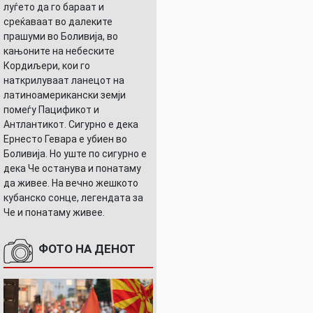
луѓето да го бараат и
среќаваат во далеките
прашуми во Боливија, во
кањоните на небеските
Кордиљери, кои го
наткрилуваат ланецот на
латиноамерикански земји
помеѓу Пацификот и
Антлантикот. Сигурно е дека
Ернесто Гевара е убиен во
Боливија. Но уште по сигурно е
дека Че останува и понатаму
да живее. На вечно жешкото
кубанско сонце, легендата за
Че и понатаму живее.
ФОТО НА ДЕНОТ