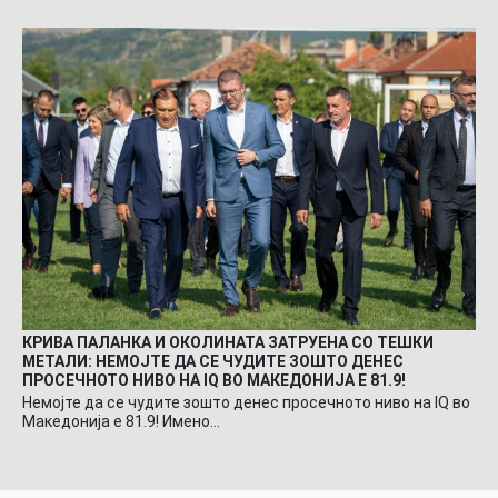
КРИВА ПАЛАНКА И ОКОЛИНАТА ЗАТРУЕНА СО ТЕШКИ
МЕТАЛИ: НЕМОЈТЕ ДА СЕ ЧУДИТЕ ЗОШТО ДЕНЕС
ПРОСЕЧНОТО НИВО НА IQ ВО МАКЕДОНИЈА Е 81.9!
Немојте да се чудите зошто денес просечното ниво на IQ во
Македонија е 81.9! Имено…