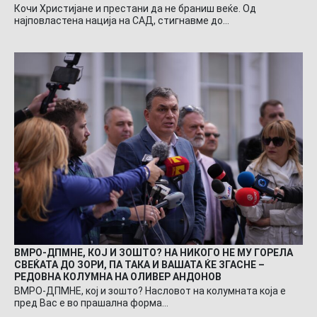
Кочи Христијане и престани да не браниш веќе. Од
најповластена нација на САД, стигнавме до…
ВМРО-ДПМНЕ, КОЈ И ЗОШТО? НА НИКОГО НЕ МУ ГОРЕЛА
СВЕЌАТА ДО ЗОРИ, ПА ТАКА И ВАШАТА ЌЕ ЗГАСНЕ –
РЕДОВНА КОЛУМНА НА ОЛИВЕР АНДОНОВ
ВМРО-ДПМНЕ, кој и зошто? Насловот на колумната која е
пред Вас е во прашална форма…