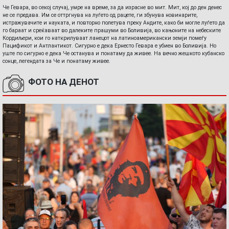
Че Гевара, во секој случај, умре на време, за да израсне во мит. Мит, кој до ден денес
не се предава. Им се оттргнува на луѓето од рацете, ги збунува новинарите,
истражувачите и науката, и повторно полетува преку Андите, како би могле луѓето да
го бараат и среќаваат во далеките прашуми во Боливија, во кањоните на небеските
Кордиљери, кои го наткрилуваат ланецот на латиноамерикански земји помеѓу
Пацификот и Антлантикот. Сигурно е дека Ернесто Гевара е убиен во Боливија. Но
уште по сигурно е дека Че останува и понатаму да живее. На вечно жешкото кубанско
сонце, легендата за Че и понатаму живее.
ФОТО НА ДЕНОТ