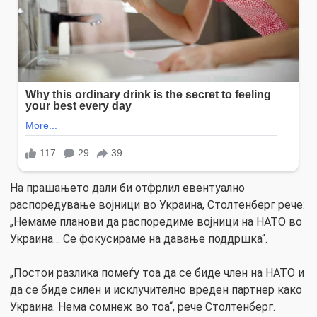
На прашањето дали би отфрлил евентуално
распоредување војници во Украина, Столтенберг рече:
„Немаме планови да распоредиме војници на НАТО во
Украина… Се фокусираме на давање поддршка“.
„Постои разлика помеѓу тоа да се биде член на НАТО и
да се биде силен и исклучително вреден партнер како
Украина. Нема сомнеж во тоа“, рече Столтенберг.