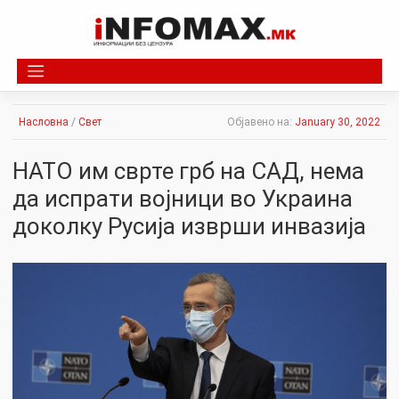
Skip
to
content
Насловна
/
Свет
Објавено на:
January 30, 2022
НАТО им сврте грб на САД, нема
да испрати војници во Украина
доколку Русија изврши инвазија