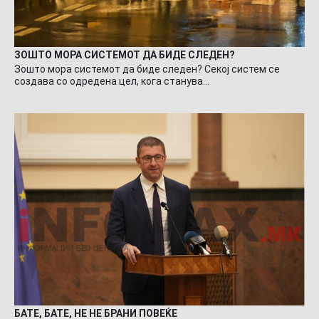
ЗОШТО МОРА СИСТЕМОТ ДА БИДЕ СЛЕДЕН?
Зошто мора системот да биде следен? Секој систем се
создава со одредена цел, кога станува…
БАТЕ, БАТЕ, НЕ НЕ БРАНИ ПОВЕЌЕ