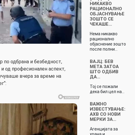
НИКАКВО
РАЦИОНАЛНО
ОБЈАСНУВАЊЕ
ЗОШТО СЕ
ЧЕКАШЕ…
Нема никакво
рационално
објаснение зошто
после полни…
ВАЈЦ: БЕВ
 по одбрана и безбедност,
МЕТА ЗАТОА
 и од професионален аспект,
ШТО ОДБИВ
учуваше вчера за време на
ДА…
г“:
Тој се пожали
дека бил цел на…
ВАЖНО
ИЗВЕСТУВАЊЕ:
АХВ СО НОВИ
МЕРКИ ЗА…
Агенцијата за
храна и