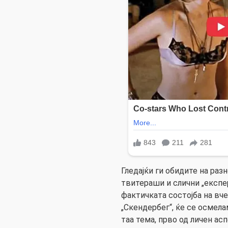
Гледајќи ги обидите на раз
твитераши и слични „експер
фактичката состојба на вч
„Скендербег“, ќе се осмела
таа тема, прво од личен ас