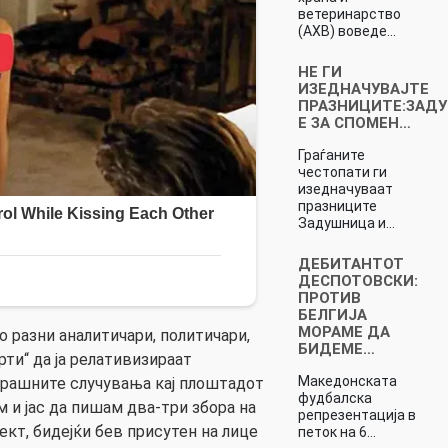
ветеринарство
(АХВ) воведе…
НЕ ГИ
ИЗЕДНАЧУВАЈТЕ
ПРАЗНИЦИТЕ:ЗАД
Е ЗА СПОМЕН…
Граѓаните
честопати ги
изедначуваат
празниците
Задушница и…
ДЕБИТАНТОТ
ДЕСПОТОВСКИ:
ПРОТИВ
БЕЛГИЈА
МОРАМЕ ДА
но разни аналитичари, политичари,
БИДЕМЕ…
ти“ да ја релативизираат
Македонската
ерашните случувања кај плоштадот
фудбалска
м и јас да пишам два-три збора на
репрезентација в
пект, бидејќи бев присутен на лице
петок на 6…