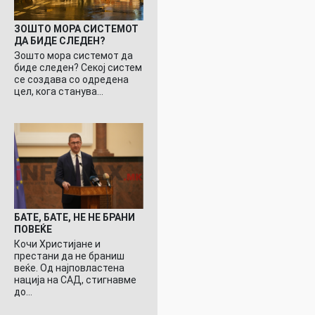
ЗОШТО МОРА СИСТЕМОТ
ДА БИДЕ СЛЕДЕН?
Зошто мора системот да
биде следен? Секој систем
се создава со одредена
цел, кога станува…
БАТЕ, БАТЕ, НЕ НЕ БРАНИ
ПОВЕЌЕ
Кочи Христијане и
престани да не браниш
веќе. Од најповластена
нација на САД, стигнавме
до…