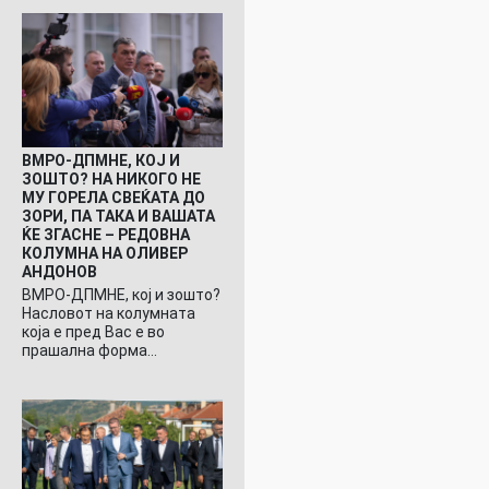
ВМРО-ДПМНЕ, КОЈ И
ЗОШТО? НА НИКОГО НЕ
МУ ГОРЕЛА СВЕЌАТА ДО
ЗОРИ, ПА ТАКА И ВАШАТА
ЌЕ ЗГАСНЕ – РЕДОВНА
КОЛУМНА НА ОЛИВЕР
АНДОНОВ
ВМРО-ДПМНЕ, кој и зошто?
Насловот на колумната
која е пред Вас е во
прашална форма…