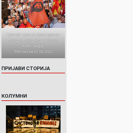
Протест против францускиот
предлог пред Влада. Фото:
Александар
Митовски,03.06.2022
ПРИЈАВИ СТОРИЈА
КОЛУМНИ