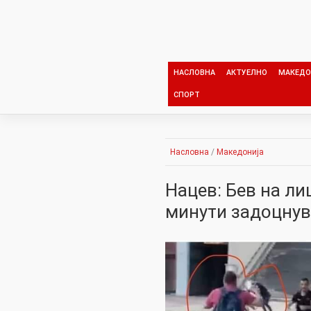
Skip
to
content
НАСЛОВНА
АКТУЕЛНО
МАКЕДО
СПОРТ
Насловна
/
Македонија
Нацев: Бев на ли
минути задоцну