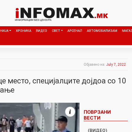
НИЈА
ХРОНИКА
ВИДЕО
СВЕТ
АРСЕНАЛ
АВТОМОБИЛИЗАМ
МАГА
Објавено на:
July 7, 2022
це место, специјалците дојдоа со 10
вање
ПОВРЗАНИ
ВЕСТИ
(ВИДЕО)