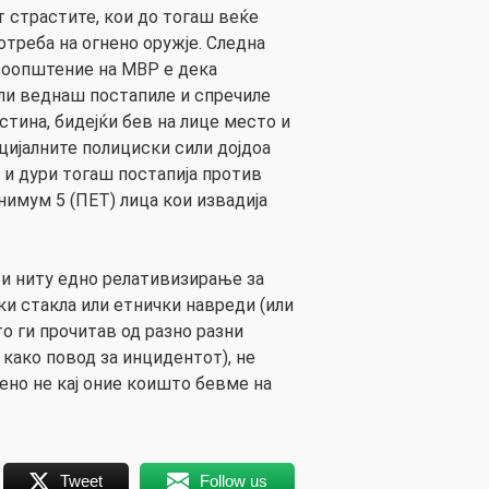
т страстите, кои до тогаш веќе
отреба на огнено оружје. Следна
соопштение на МВР е дека
ли веднаш постапиле и спречиле
стина, бидејќи бев на лице место и
цијалните полициски сили дојдоа
 и дури тогаш постапија против
нимум 5 (ПЕТ) лица кои извадија
 и ниту едно релативизирање за
и стакла или етнички навреди (или
о ги прочитав од разно разни
т како повод за инцидентот), не
ено не кај оние коишто бевме на
Tweet
Follow us