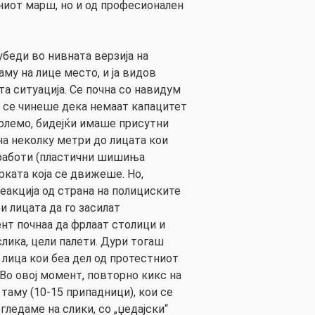
ниот марш, но и од професионален
убеди во нивната верзија на
аму на лице место, и ја видов
та ситуација. Се почна со навидум
 се чинеше дека немаат капацитет
олемо, бидејќи имаше присутни
на неколку метри до лицата кои
 работи (пластични шишиња
рката која се движеше. Но,
еакција од страна на полициските
и лицата да го засилат
ент почнаа да фрлаат столици и
слика, цели палети. Дури тогаш
 лица кои беа дел од протестниот
 Во овој момент, повторно кикс на
 таму (10-15 припадници), кои се
гледаме на слики, со „џедајски“