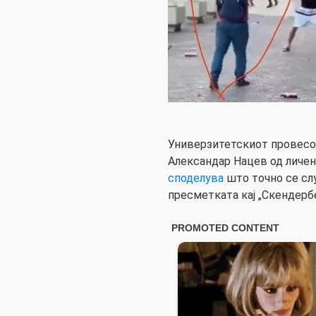
Универзитетскиот провесор
Александар Нацев од личен
споделува
што точно се сл
пресметката кај „Скендербе