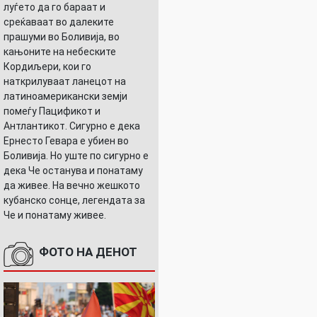
луѓето да го бараат и
среќаваат во далеките
прашуми во Боливија, во
кањоните на небеските
Кордиљери, кои го
УШНИЦАТА
наткрилуваат ланецот на
латиноамерикански земји
помеѓу Пацификот и
Антлантикот. Сигурно е дека
Ернесто Гевара е убиен во
Боливија. Но уште по сигурно е
дека Че останува и понатаму
да живее. На вечно жешкото
кубанско сонце, легендата за
Че и понатаму живее.
ФОТО НА ДЕНОТ