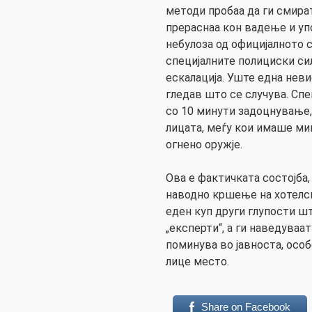
методи пробаа да ги смира
прераснаа кон вадење и уп
небулоза од официјалното 
специјалните полициски си
ескалација. Уште една неви
гледав што се случува. Спе
со 10 минути задоцнување,
лицата, меѓу кои имаше ми
огнено оружје.
Ова е фактичката состојба,
наводно кршење на хотелск
еден куп други глупости шт
„експерти“, а ги наведуваа
поминува во јавноста, особ
лице место.
Share on Facebook