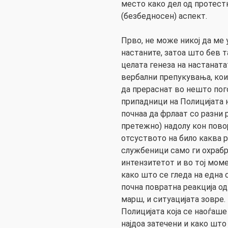
место како дел од протест
(безбедносен) аспект.
Прво, не може никој да ме 
настаните, затоа што бев т
целата генеза на настаната
вербални препукувања, кои
да прераснат во нешто пог
припадници на Полицијата 
почнаа да фрлаат со разни
претежно) надолу кон пово
отсуството на било каква р
службеници само ги охрабр
интензитетот и во тој мом
како што се гледа на една 
почна повратна реакција од
марш, и ситуацијата зовре.
Полицијата која се наоѓаше
најдоа затечени и како што 