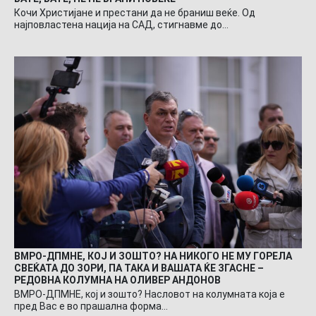
Кочи Христијане и престани да не браниш веќе. Од
најповластена нација на САД, стигнавме до…
ВМРО-ДПМНЕ, КОЈ И ЗОШТО? НА НИКОГО НЕ МУ ГОРЕЛА
СВЕЌАТА ДО ЗОРИ, ПА ТАКА И ВАШАТА ЌЕ ЗГАСНЕ –
РЕДОВНА КОЛУМНА НА ОЛИВЕР АНДОНОВ
ВМРО-ДПМНЕ, кој и зошто? Насловот на колумната која е
пред Вас е во прашална форма…