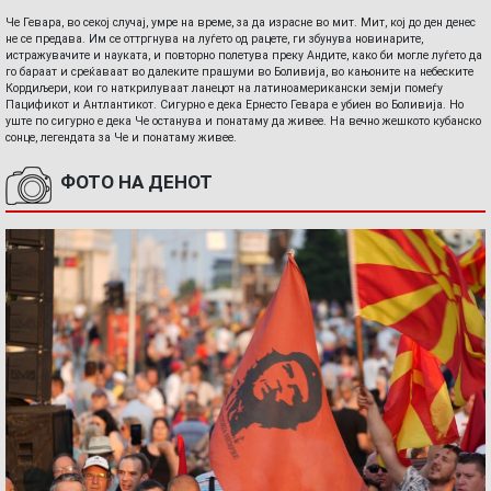
Че Гевара, во секој случај, умре на време, за да израсне во мит. Мит, кој до ден денес
не се предава. Им се оттргнува на луѓето од рацете, ги збунува новинарите,
истражувачите и науката, и повторно полетува преку Андите, како би могле луѓето да
го бараат и среќаваат во далеките прашуми во Боливија, во кањоните на небеските
Кордиљери, кои го наткрилуваат ланецот на латиноамерикански земји помеѓу
Пацификот и Антлантикот. Сигурно е дека Ернесто Гевара е убиен во Боливија. Но
уште по сигурно е дека Че останува и понатаму да живее. На вечно жешкото кубанско
сонце, легендата за Че и понатаму живее.
ФОТО НА ДЕНОТ