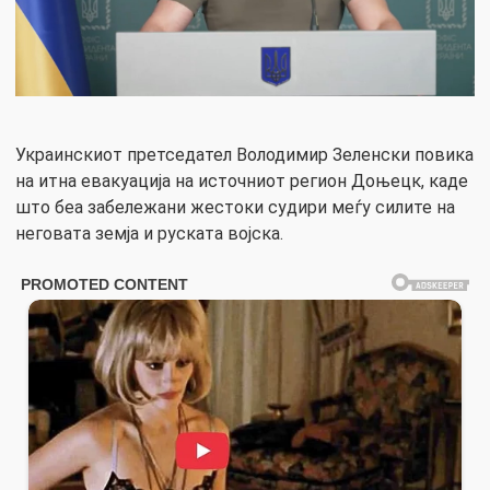
Украинскиот претседател Володимир Зеленски повика
на итна евакуација на источниот регион Доњецк, каде
што беа забележани жестоки судири меѓу силите на
неговата земја и руската војска.