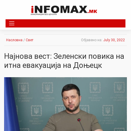
Skip
to
content
Насловна
/
Свет
Објавено на:
July 30, 2022
Најнова вест: Зеленски повика на
итна евакуација на Доњецк