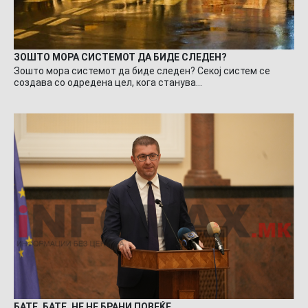
ЗОШТО МОРА СИСТЕМОТ ДА БИДЕ СЛЕДЕН?
Зошто мора системот да биде следен? Секој систем се
создава со одредена цел, кога станува…
БАТЕ, БАТЕ, НЕ НЕ БРАНИ ПОВЕЌЕ