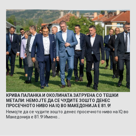
КРИВА ПАЛАНКА И ОКОЛИНАТА ЗАТРУЕНА СО ТЕШКИ
МЕТАЛИ: НЕМОЈТЕ ДА СЕ ЧУДИТЕ ЗОШТО ДЕНЕС
ПРОСЕЧНОТО НИВО НА IQ ВО МАКЕДОНИЈА Е 81.9!
Немојте да се чудите зошто денес просечното ниво на IQ во
Македонија е 81.9! Имено…