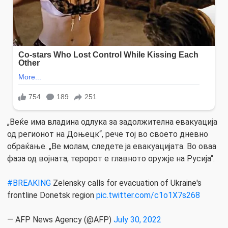
„Веќе има владина одлука за задолжителна евакуација
од регионот на Доњецк“, рече тој во своето дневно
обраќање. „Ве молам, следете ја евакуацијата. Во оваа
фаза од војната, теророт е главното оружје на Русија“.
#BREAKING
Zelensky calls for evacuation of Ukraine's
frontline Donetsk region
pic.twitter.com/c1o1X7s268
— AFP News Agency (@AFP)
July 30, 2022