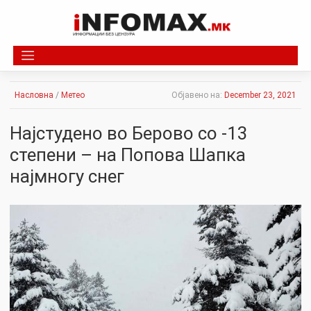
Skip
to
content
Насловна
/
Метео
Објавено на:
December 23, 2021
Најстудено во Берово со -13
степени – на Попова Шапка
најмногу снег