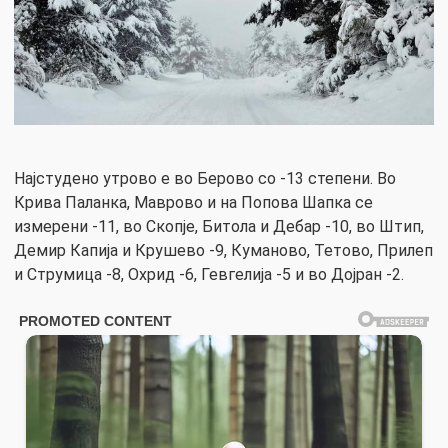
Најстудено утрово е во Берово со -13 степени. Во
Крива Паланка, Маврово и на Попова Шапка се
измерени -11, во Скопје, Битола и Дебар -10, во Штип,
Демир Капија и Крушево -9, Куманово, Тетово, Прилеп
и Струмица -8, Охрид -6, Гевгелија -5 и во Дојран -2.