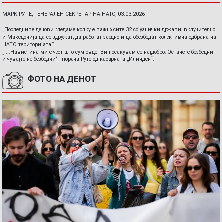
МАРК РУТЕ, ГЕНЕРАЛЕН СЕКРЕТАР НА НАТО, 03.03.2026
„Последниве денови гледаме колку е важно сите 32 сојузнички држави, вклучително
и Македонија да се здружат, да работат заедно и да обезбедат колективна одбрана на
НАТО територијата.“
„ ...Навистина ми е чест што сум овде. Ви посакувам сè најдобро. Останете безбедни –
и чувајте нè безбедни“ - порача Руте од касарната „Илинден“.
ФОТО НА ДЕНОТ