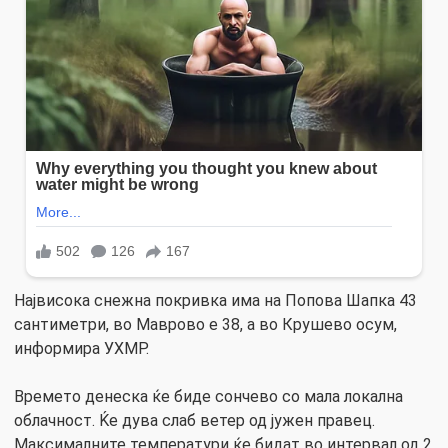
Највисока снежна покривка има на Попова Шапка 43
сантиметри, во Маврово е 38, а во Крушево осум,
информира УХМР.
Времето денеска ќе биде сончево со мала локална
облачност. Ќе дува слаб ветер од јужен правец.
Максималните температури ќе бидат во интервал од 2