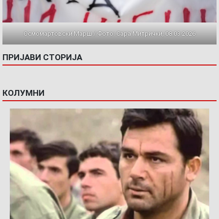
Осмомартовски Марш / Фото: Сара Митрички, 08.03.2026
ПРИЈАВИ СТОРИЈА
КОЛУМНИ