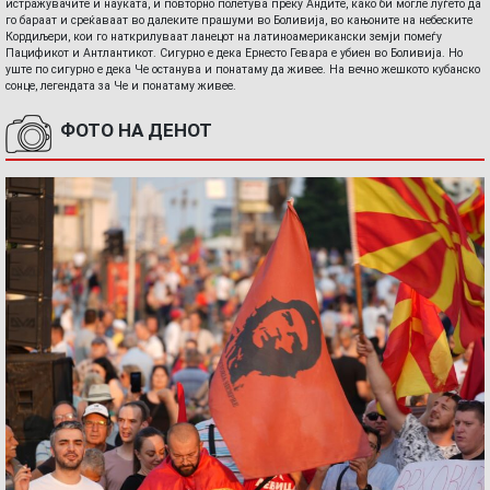
истражувачите и науката, и повторно полетува преку Андите, како би могле луѓето да
го бараат и среќаваат во далеките прашуми во Боливија, во кањоните на небеските
Кордиљери, кои го наткрилуваат ланецот на латиноамерикански земји помеѓу
Пацификот и Антлантикот. Сигурно е дека Ернесто Гевара е убиен во Боливија. Но
уште по сигурно е дека Че останува и понатаму да живее. На вечно жешкото кубанско
сонце, легендата за Че и понатаму живее.
ФОТО НА ДЕНОТ