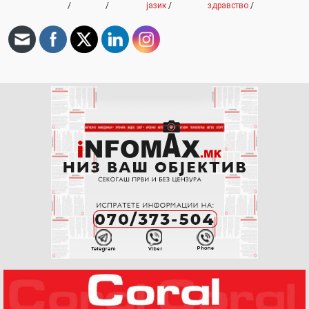
/
/
јазик
/
здравство
/