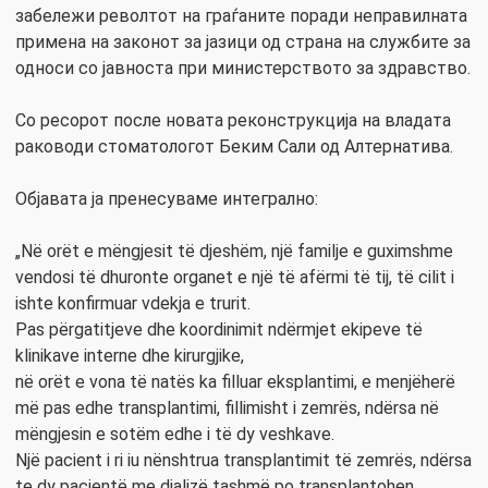
забележи револтот на граѓаните поради неправилната
примена на законот за јазици од страна на службите за
односи со јавноста при министерството за здравство.
Со ресорот после новата реконструкција на владата
раководи стоматологот Беким Сали од Алтернатива.
Објавата ја пренесуваме интегрално:
„Në orët e mëngjesit të djeshëm, një familje e guximshme
vendosi të dhuronte organet e një të afërmi të tij, të cilit i
ishte konfirmuar vdekja e trurit.
Pas përgatitjeve dhe koordinimit ndërmjet ekipeve të
klinikave interne dhe kirurgjike,
në orët e vona të natës ka filluar eksplantimi, e menjëherë
më pas edhe transplantimi, fillimisht i zemrës, ndërsa në
mëngjesin e sotëm edhe i të dy veshkave.
Një pacient i ri iu nënshtrua transplantimit të zemrës, ndërsa
te dy pacientë me dializë tashmë po transplantohen