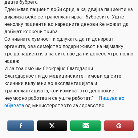
двата бубрега.
Еден млад пациент доби срце, а кај двајца пациенти на
дијализа веќе се трансплантираат бубрезите. Уште
неколку пациенти во наредните денови ќе можат да
добијат коскени ткива.
Со нивната хумност и одлуката да ги донираат
органите, ова семејство подари живот на најмалку
тројца пациенти, а на сите нас да ни донесе утро полно
надеж.
И за тоа сме им бескрајно благодарни.
Благодарност и до медицинските тимови од сите
клиники вклучени во експлантацијата и
трансплантацијата, кои изминатото деноноќие
неуморно работеа и се уште работат.“ –
Пишува во
објавата
од министерството за здравство.