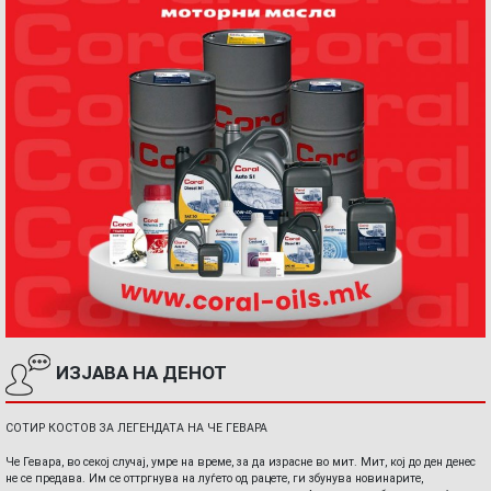
ИЗЈАВА НА ДЕНОТ
СОТИР КОСТОВ ЗА ЛЕГЕНДАТА НА ЧЕ ГЕВАРА
Че Гевара, во секој случај, умре на време, за да израсне во мит. Мит, кој до ден денес
не се предава. Им се оттргнува на луѓето од рацете, ги збунува новинарите,