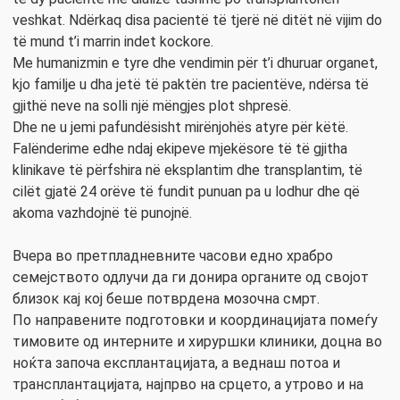
veshkat. Ndërkaq disa pacientë të tjerë në ditët në vijim do
të mund t’i marrin indet kockore.
Me humanizmin e tyre dhe vendimin për t’i dhuruar organet,
kjo familje u dha jetë të paktën tre pacientëve, ndërsa të
gjithë neve na solli një mëngjes plot shpresë.
Dhe ne u jemi pafundësisht mirënjohës atyre për këtë.
Falënderime edhe ndaj ekipeve mjekësore të të gjitha
klinikave të përfshira në eksplantim dhe transplantim, të
cilët gjatë 24 orëve të fundit punuan pa u lodhur dhe që
akoma vazhdojnë të punojnë.
Вчера во претпладневните часови едно храбро
семејството одлучи да ги донира органите од својот
близок кај кој беше потврдена мозочна смрт.
По направените подготовки и координацијата помеѓу
тимовите од интерните и хируршки клиники, доцна во
ноќта започа експлантацијата, а веднаш потоа и
трансплантацијата, најпрво на срцето, а утрово и на