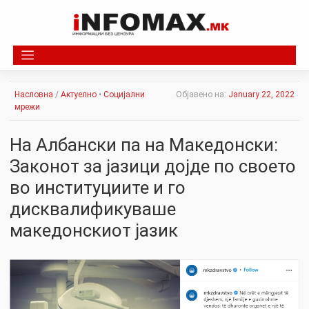
Skip
to
content
Насловна
/
Актуелно
•
Социјални
Објавено на:
January 22, 2022
мрежи
На Албански па на Македонски:
Законот за јазици дојде по своето
во институциите и го
дисквалификуваше
македонскиот јазик