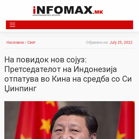
Skip
to
content
Насловна
/
Свет
Објавено на:
July 25, 2022
На повидок нов сојуз:
Претседателот на Индонезија
отпатува во Кина на средба со Си
Џинпинг