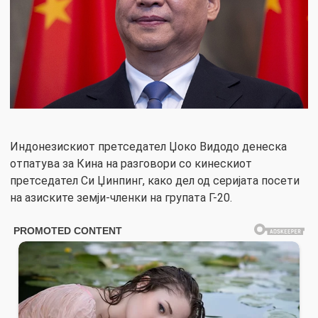
Индонезискиот претседател Џоко Видодо денеска
отпатува за Кина на разговори со кинескиот
претседател Си Џинпинг, како дел од серијата посети
на азиските земји-членки на групата Г-20.