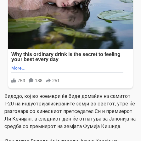
Видодо, кој во ноември ќе биде домаќин на самитот
Г-20 на индустријализираните земји во светот, утре ќе
разговара со кинескиот претседател Си и премиерот
Ли Кечијанг, а следниот ден ќе отпатува за Јапонија на
средба со премиерот на земјата Фумија Кишида.