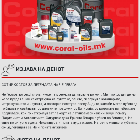
ИЗЈАВА НА ДЕНОТ
СОТИР КОСТОВ ЗА ЛЕГЕНДАТА НА ЧЕ ГЕВАРА
Че Гевара, во секој случај, умре на време, за да израсне во мит. Мит, кој до ден денес
не се предава. Им се оттргнува на луѓето од рацете, ги збунува новинарите,
истражувачите и науката, и повторно полетува преку Андите, како би могле луѓето да
го бараат и среќаваат во далеките прашуми во Боливија, во кањоните на небеските
Кордиљери, кои го наткрилуваат ланецот на латиноамерикански земји помеѓу
Пацификот и Антлантикот. Сигурно е дека Ернесто Гевара е убиен во Боливија. Но
уште по сигурно е дека Че останува и понатаму да живее. На вечно жешкото кубанско
сонце, легендата за Че и понатаму живее.