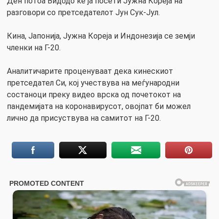
Ден потоа Видодо ќе ја посети Јужна Кореја на
разговори со претседателот Јун Сук-Јул.
Кина, Јапонија, Јужна Кореја и Индонезија се земји
членки на Г-20.
Аналитичарите проценуваат дека кинескиот
претседател Си, кој учествува на меѓународни
состаноци преку видео врска од почетокот на
пандемијата на коронавирусот, овојпат би можел
лично да присуствува на самитот на Г-20.