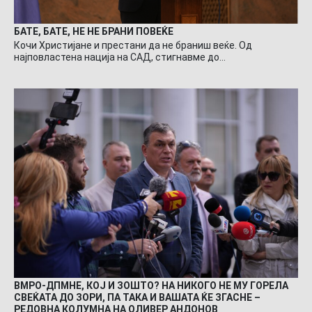
БАТЕ, БАТЕ, НЕ НЕ БРАНИ ПОВЕЌЕ
Кочи Христијане и престани да не браниш веќе. Од
најповластена нација на САД, стигнавме до…
ВМРО-ДПМНЕ, КОЈ И ЗОШТО? НА НИКОГО НЕ МУ ГОРЕЛА
СВЕЌАТА ДО ЗОРИ, ПА ТАКА И ВАШАТА ЌЕ ЗГАСНЕ –
РЕДОВНА КОЛУМНА НА ОЛИВЕР АНДОНОВ