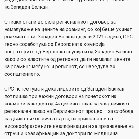
на Западен Балкан.
Откако стапи во сила регионалниот договор за
намалување на цените на роаминг, со кој беше укинат
роамингот во Западен Балкан од јули 2021 година, СРС
тесно соработува со Европската комисија,
операторите од Европската унија и од Западен Балкан,
како и со властите од регионот да ги намалат цените
на роаминг меѓу ЕУ и регионот, се наведува во
соопштението.
СРС потсетува и дека лидерите од Западен Балкан
потпишаа три важни договори на почетокот на
ноември како дел од Акцискиот план за заедничкиот
регионален пазар на Берлинскиот процес – за слобода
на движење со лична карта, за признавање на
високообразовните квалификации и за признавање на
стручни квалификации за доктори по медицина,