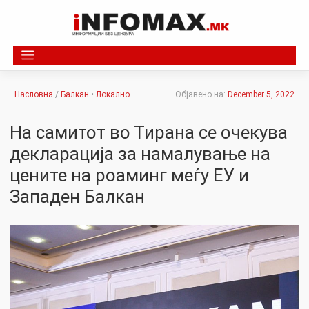
Skip
to
content
Насловна
/
Балкан
•
Локално
Објавено на:
December 5, 2022
На самитот во Тирана се очекува
декларација за намалување на
цените на роаминг меѓу ЕУ и
Западен Балкан