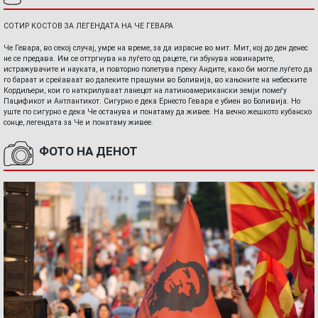
СОТИР КОСТОВ ЗА ЛЕГЕНДАТА НА ЧЕ ГЕВАРА
Че Гевара, во секој случај, умре на време, за да израсне во мит. Мит, кој до ден денес
не се предава. Им се оттргнува на луѓето од рацете, ги збунува новинарите,
истражувачите и науката, и повторно полетува преку Андите, како би могле луѓето да
го бараат и среќаваат во далеките прашуми во Боливија, во кањоните на небеските
Кордиљери, кои го наткрилуваат ланецот на латиноамерикански земји помеѓу
Пацификот и Антлантикот. Сигурно е дека Ернесто Гевара е убиен во Боливија. Но
уште по сигурно е дека Че останува и понатаму да живее. На вечно жешкото кубанско
сонце, легендата за Че и понатаму живее.
ФОТО НА ДЕНОТ