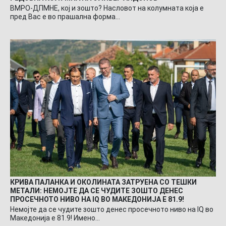
ВМРО-ДПМНЕ, кој и зошто? Насловот на колумната која е
пред Вас е во прашална форма…
КРИВА ПАЛАНКА И ОКОЛИНАТА ЗАТРУЕНА СО ТЕШКИ
МЕТАЛИ: НЕМОЈТЕ ДА СЕ ЧУДИТЕ ЗОШТО ДЕНЕС
ПРОСЕЧНОТО НИВО НА IQ ВО МАКЕДОНИЈА Е 81.9!
Немојте да се чудите зошто денес просечното ниво на IQ во
Македонија е 81.9! Имено…