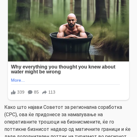
Како што најави Советот за регионална соработка
(СРС), ова ќе придонесе за намалување на
оперативните трошоци на бизнисмените, ќе го
поттикне бизнисот надвор од матичните граници и ќе
даде дополнителен поттик на туризмот во регионот