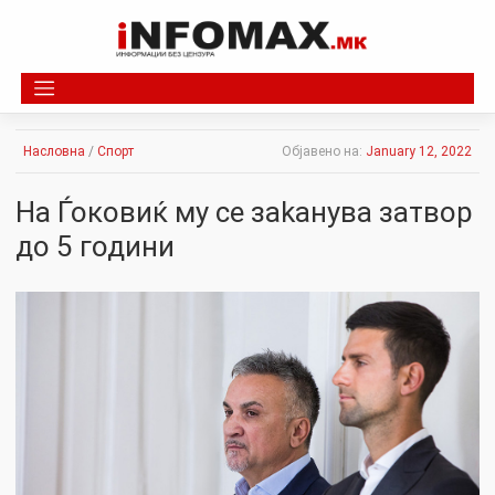
Skip
to
content
Насловна
/
Спорт
Објавено на:
January 12, 2022
На Ѓоковиќ му се зakaнува затвор
до 5 години