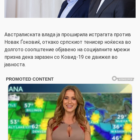
Австралиската влада ја проширила истрагата против
Новак Ѓоковиќ, откако српскиот тенисер ноќеска во
долгото соопштение објавено на социјалните мрежи
призна дека заразен со Ковид-19 се движел во
јавноста.