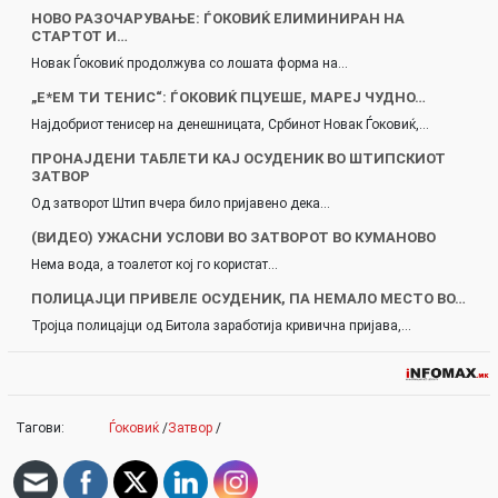
НОВО РАЗОЧАРУВАЊЕ: ЃОКОВИЌ ЕЛИМИНИРАН НА
СТАРТОТ И…
Новак Ѓоковиќ продолжува со лошата форма на…
„Е*ЕМ ТИ ТЕНИС“: ЃОКОВИЌ ПЦУЕШЕ, МАРЕЈ ЧУДНО…
Најдобриот тенисер на денешницата, Србинот Новак Ѓоковиќ,…
ПРОНАЈДЕНИ ТАБЛЕТИ КАЈ ОСУДЕНИК ВО ШТИПСКИОТ
ЗАТВОР
Од затворот Штип вчера било пријавено дека…
(ВИДЕО) УЖАСНИ УСЛОВИ ВО ЗАТВОРОТ ВО КУМАНОВО
Нема вода, а тоалетот кој го користат…
ПОЛИЦАЈЦИ ПРИВЕЛЕ ОСУДЕНИК, ПА НЕМАЛО МЕСТО ВО…
Тројца полицајци од Битола заработија кривична пријава,…
Тагови:
Ѓоковиќ
/
Затвор
/