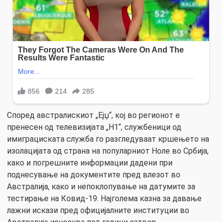
Според австралискиот „Ејџ“, кој во регионот е
пренесен од телевизијата „Н1“, службеници од
имиграциската служба го разгледуваат кршењето на
изолацијата од страна на популарниот Ноле во Србија,
како и погрешните информации дадени при
поднесување на документите пред влезот во
Австралија, како и непоклопување на датумите за
тестирање на Ковид-19. Најголема казна за давање
лажни искази пред официјалните институции во