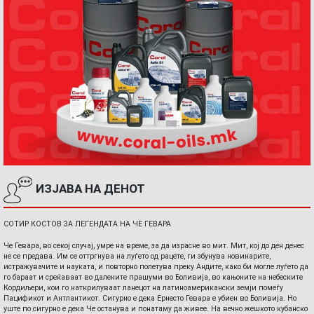
ИЗЈАВА НА ДЕНОТ
СОТИР КОСТОВ ЗА ЛЕГЕНДАТА НА ЧЕ ГЕВАРА
Че Гевара, во секој случај, умре на време, за да израсне во мит. Мит, кој до ден денес
не се предава. Им се оттргнува на луѓето од рацете, ги збунува новинарите,
истражувачите и науката, и повторно полетува преку Андите, како би могле луѓето да
го бараат и среќаваат во далеките прашуми во Боливија, во кањоните на небеските
Кордиљери, кои го наткрилуваат ланецот на латиноамерикански земји помеѓу
Пацификот и Антлантикот. Сигурно е дека Ернесто Гевара е убиен во Боливија. Но
уште по сигурно е дека Че останува и понатаму да живее. На вечно жешкото кубанско