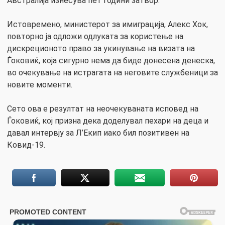
Австралија изнесува пет години затвор.
Истовремено, министерот за имиграција, Алекс Хок,
повторно ја одложи одлуката за користење на
дискреционото право за укинување на визата на
Ѓоковиќ, која сигурно нема да биде донесена денеска,
во очекување на истрагата на неговите службеници за
новите моменти.
Сето ова е резултат на неочекуваната исповед на
Ѓоковиќ, кој призна дека доделувал пехари на деца и
давал интервју за Л’Екип иако бил позитивен на
Ковид-19.