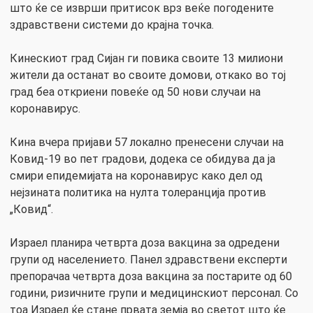
што ќе се изврши притисок врз веќе погодените
здравствени системи до крајна точка.
Кинескиот град Сијан ги повика своите 13 милиони
жители да останат во своите домови, откако во тој
град беа откриени повеќе од 50 нови случаи на
коронавирус.
Кина вчера пријави 57 локално пренесени случаи на
Ковид-19 во пет градови, додека се обидува да ја
смири епидемијата на коронавирус како дел од
нејзината политика на нулта толеранција против
„Ковид“.
Израел планира четврта доза вакцина за одредени
групи од населението. Панел здравствени експерти
препорачаа четврта доза вакцина за постарите од 60
години, ризичните групи и медицинскиот персонал. Со
тоа Израел ќе стане првата земја во светот што ќе