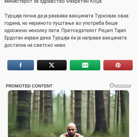
министерот за здравство Фахретин Коџа.
Турција почна да ја развива вакцината Турковак оваа
година, но нејзиното пуштање во употреба беше
одложено неколку пати. Претседателот Реџеп Тајип
Ердоган изјави дека Турција ќе ја направи вакцината
достапна на светско ниво.