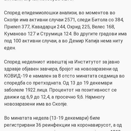
Според епидемиолошки анализи, во моментов во
Скопје има активни случаи 2571, следи Битола со 384,
Прилеп 377, Кавадарци 244, Охрид 225, Велес 168,
Куманово 127 и Струмица 124. Во другите градови има
под 100 активни случаи, а во Демир Капија нема ниту
еден.
Според неделниот извештај на Институтот за јавно
здравје објавен завчера, бројот на новозаразени од
КОВИД-19 е намален за 8 отсто минатата седмица во
споредба со претходната. Од 13 до 19 декември
заболеле 1922 лица. Процентот на позитивност се
движи од 6,9 до 12,4, а просечно 9,6. Најмногу
новозаразени има во Скопје.
Во минатата недела (13-19 декември) биле
регистрирани 36 реинфекции на коронавирусот, а од