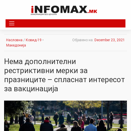
Skip
to
content
Насловна
/
Ковид-19
•
Објавено на:
December 23, 2021
Македонија
Нема дополнителни
рестриктивни мерки за
празниците – спласнат интересот
за вакцинација