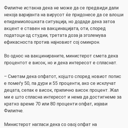
Филипче истакна дека не може да се предвиди дали
некоја варијанта на вирусот ќе придонесе да се влоши
епидемиолошката ситуација, но додаде дека затоа
акцент е ставен на вакцинацијата, оти, според
податоци од студии, третата доза ја зголемува
ефикасноста против најновиот сој омикрон.
Во однос на вакцинираните, министерот смета дека
процентот е висок, но и дека интересот е спласнат.
– Сметам дека опфатот, којшто според новиот попис
е помеѓу 50, па дури и 55 проценти, ако се исклучат
децата, сепак е висок, прилично висок процент. Жал
ми е што спласна интересот и нема да достигнеме за
кратко време 70 или 80 проценти опфат, изјави
Филипче.
Министерот нагласи дека со овој опфат на