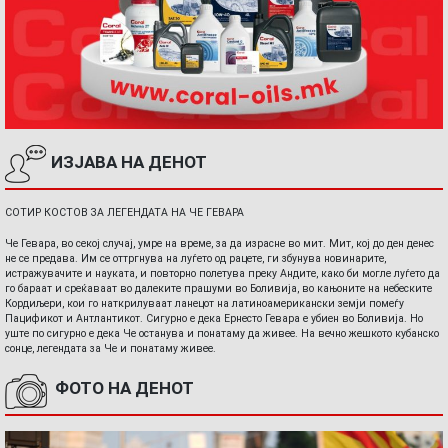
ИЗЈАВА НА ДЕНОТ
СОТИР КОСТОВ ЗА ЛЕГЕНДАТА НА ЧЕ ГЕВАРА
Че Гевара, во секој случај, умре на време, за да израсне во мит. Мит, кој до ден денес
не се предава. Им се оттргнува на луѓето од рацете, ги збунува новинарите,
истражувачите и науката, и повторно полетува преку Андите, како би могле луѓето да
го бараат и среќаваат во далеките прашуми во Боливија, во кањоните на небеските
Кордиљери, кои го наткрилуваат ланецот на латиноамерикански земји помеѓу
Пацификот и Антлантикот. Сигурно е дека Ернесто Гевара е убиен во Боливија. Но
уште по сигурно е дека Че останува и понатаму да живее. На вечно жешкото кубанско
сонце, легендата за Че и понатаму живее.
ФОТО НА ДЕНОТ