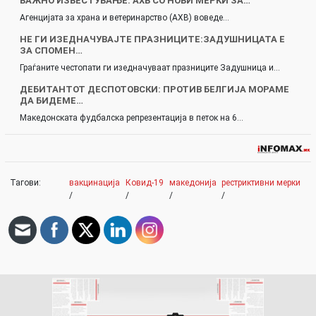
ВАЖНО ИЗВЕСТУВАЊЕ: АХВ СО НОВИ МЕРКИ ЗА…
Агенцијата за храна и ветеринарство (АХВ) воведе…
НЕ ГИ ИЗЕДНАЧУВАЈТЕ ПРАЗНИЦИТЕ:ЗАДУШНИЦАТА Е
ЗА СПОМЕН…
Граѓаните честопати ги изедначуваат празниците Задушница и…
ДЕБИТАНТОТ ДЕСПОТОВСКИ: ПРОТИВ БЕЛГИЈА МОРАМЕ
ДА БИДЕМЕ…
Македонската фудбалска репрезентација в петок на 6…
Тагови:
вакцинација
Ковид-19
македонија
рестриктивни мерки
/
/
/
/