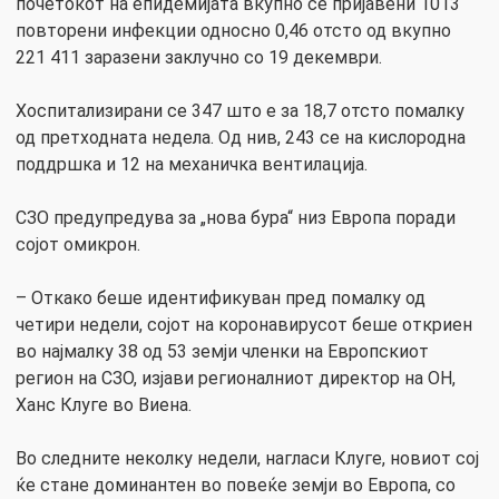
почетокот на епидемијата вкупно се пријавени 1013
повторени инфекции односно 0,46 отсто од вкупно
221 411 заразени заклучно со 19 декември.
Хоспитализирани се 347 што е за 18,7 отсто помалку
од претходната недела. Од нив, 243 се на кислородна
поддршка и 12 на механичка вентилација.
СЗО предупредува за „нова бура“ низ Европа поради
сојот омикрон.
– Откако беше идентификуван пред помалку од
четири недели, сојот на коронавирусот беше откриен
во најмалку 38 од 53 земји членки на Европскиот
регион на СЗО, изјави регионалниот директор на ОН,
Ханс Клуге во Виена.
Во следните неколку недели, нагласи Клуге, новиот сој
ќе стане доминантен во повеќе земји во Европа, со