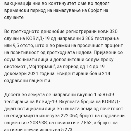
вакцинација ние во континуитет сме во подолг
временски период на намалување на бројот на
случаите.
Во претходното деноноќие регистрирани нови 320
случаи на КОВИД-19 од направени 3.366 тестирања
или 9,5 отсто, што е во рамки на просечниот процент
на позитивност од претходната недела. Пријавени се
осум починати лица и дополнителни седум преку
системот „Мој термин“, за период од 14 до 19
декември 2021 година. Евидентирани беа и 214
оздравени пациенти.
Досега во земјата се направени вкупно 1.558.639
тестирања на Ковид-19. Вкупната бројка на КОВИД-
дијагностицирани лица во нашата земја од почетокот
на епидемијата изнесува 222.064, бројот на оздравени
пациенти е 208.938, на починати е 7.853, а бројот на
активни случаи изнесува 5.273.