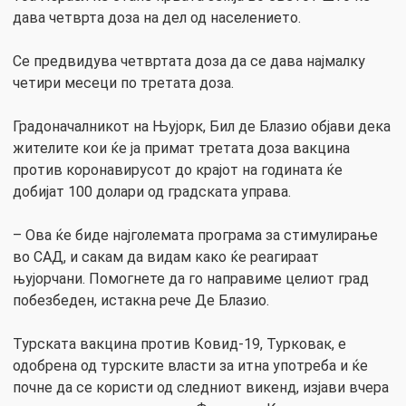
дава четврта доза на дел од населението.
Се предвидува четвртата доза да се дава најмалку
четири месеци по третата доза.
Градоначалникот на Њујорк, Бил де Блазио објави дека
жителите кои ќе ја примат третата доза вакцина
против коронавирусот до крајот на годината ќе
добијат 100 долари од градската управа.
– Ова ќе биде најголемата програма за стимулирање
во САД, и сакам да видам како ќе реагираат
њујорчани. Помогнете да го направиме целиот град
побезбеден, истакна рече Де Блазио.
Турската вакцина против Ковид-19, Турковак, е
одобрена од турските власти за итна употреба и ќе
почне да се користи од следниот викенд, изјави вчера