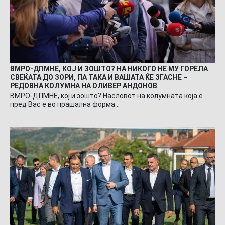
ВМРО-ДПМНЕ, КОЈ И ЗОШТО? НА НИКОГО НЕ МУ ГОРЕЛА
СВЕЌАТА ДО ЗОРИ, ПА ТАКА И ВАШАТА ЌЕ ЗГАСНЕ –
РЕДОВНА КОЛУМНА НА ОЛИВЕР АНДОНОВ
ВМРО-ДПМНЕ, кој и зошто? Насловот на колумната која е
пред Вас е во прашална форма…