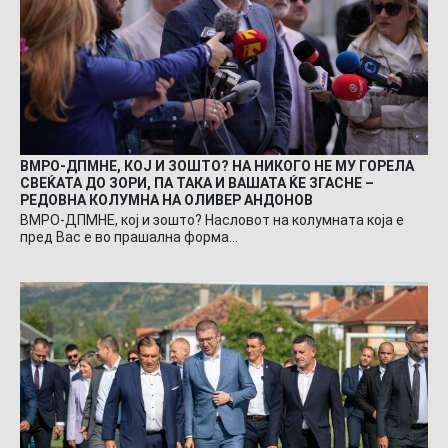
ВМРО-ДПМНЕ, КОЈ И ЗОШТО? НА НИКОГО НЕ МУ ГОРЕЛА
СВЕЌАТА ДО ЗОРИ, ПА ТАКА И ВАШАТА ЌЕ ЗГАСНЕ –
РЕДОВНА КОЛУМНА НА ОЛИВЕР АНДОНОВ
ВМРО-ДПМНЕ, кој и зошто? Насловот на колумната која е
пред Вас е во прашална форма…