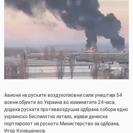
Авиони на руските воздухопловни сили уништија 54
воени објекти во Украина во изминатите 24 часа,
додека руската противвоздушна одбрана собори едно
украинско беспилотно летало, изјави денеска
портпаролот на руското Министерство за одбрана,
Игор Конашенков.