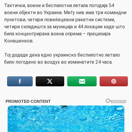
Тактички, воени и беспилотни летала погодија 54
воени објекти во Украина. Меѓу нив има три командни
пунктови, четири повеќецевни ракетни системи,
четири складишта за муниција и 44 локации каде што
била концентрирана воена опрема – прецизира
Конашенков.
Тој додаде дека едно украинско беспилотно летало
било погодено во воздух во изминатите 24 часа.