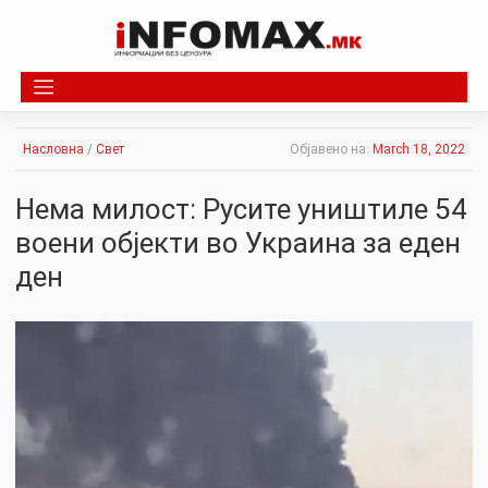
Skip
to
content
Насловна
/
Свет
Објавено на:
March 18, 2022
Нема милост: Русите уништиле 54
воени објекти во Украина за еден
ден