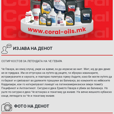
ИЗЈАВА НА ДЕНОТ
СОТИР КОСТОВ ЗА ЛЕГЕНДАТА НА ЧЕ ГЕВАРА
Че Гевара, во секој случај, умре на време, за да израсне во мит. Мит, кој до ден денес
не се предава. Им се оттргнува на луѓето од рацете, ги збунува новинарите,
истражувачите и науката, и повторно полетува преку Андите, како би могле луѓето да
го бараат и среќаваат во далеките прашуми во Боливија, во кањоните на небеските
Кордиљери, кои го наткрилуваат ланецот на латиноамерикански земји помеѓу
Пацификот и Антлантикот. Сигурно е дека Ернесто Гевара е убиен во Боливија. Но
уште по сигурно е дека Че останува и понатаму да живее. На вечно жешкото кубанско
сонце, легендата за Че и понатаму живее.
ФОТО НА ДЕНОТ