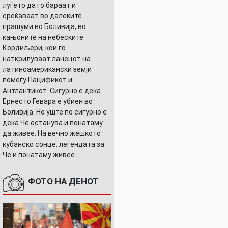
луѓето да го бараат и
среќаваат во далеките
прашуми во Боливија, во
кањоните на небеските
Кордиљери, кои го
наткрилуваат ланецот на
латиноамерикански земји
помеѓу Пацификот и
Антлантикот. Сигурно е дека
Ернесто Гевара е убиен во
Боливија. Но уште по сигурно е
дека Че останува и понатаму
да живее. На вечно жешкото
кубанско сонце, легендата за
Че и понатаму живее.
ФОТО НА ДЕНОТ