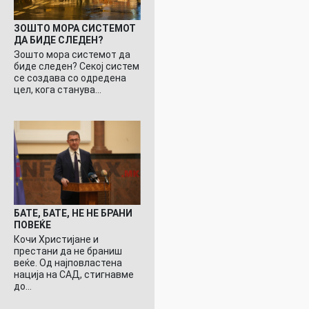
ЗОШТО МОРА СИСТЕМОТ
ДА БИДЕ СЛЕДЕН?
Зошто мора системот да
биде следен? Секој систем
се создава со одредена
цел, кога станува…
БАТЕ, БАТЕ, НЕ НЕ БРАНИ
ПОВЕЌЕ
Кочи Христијане и
престани да не браниш
веќе. Од најповластена
нација на САД, стигнавме
до…