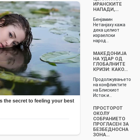
ИРАНСКИТЕ
НАПАДИ,…
Бенјамин
Нетанјаху кажа
дека целиот
израелски
народ…
МАКЕДОНИЈА
НА УДАР ОД
ГЛОБАЛНИТЕ
КРИЗИ: КАКО…
Продолжувањето
на конфликтите
на Блискиот
Исток и…
ПРОСТОРОТ
ОКОЛУ
СОБРАНИЕТО
ПРОГЛАСЕН ЗА
БЕЗБЕДНОСНА
ЗОНА…