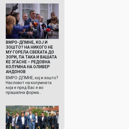
ВМРО-ДПМНЕ, КОЈ И
ЗОШТО? НА НИКОГО НЕ
МУ ГОРЕЛА СВЕЌАТА ДО
ЗОРИ, ПА ТАКА И ВАШАТА
ЌЕ ЗГАСНЕ – РЕДОВНА
КОЛУМНА НА ОЛИВЕР
АНДОНОВ
ВМРО-ДПМНЕ, кој и зошто?
Насловот на колумната
која е пред Вас е во
прашална форма…