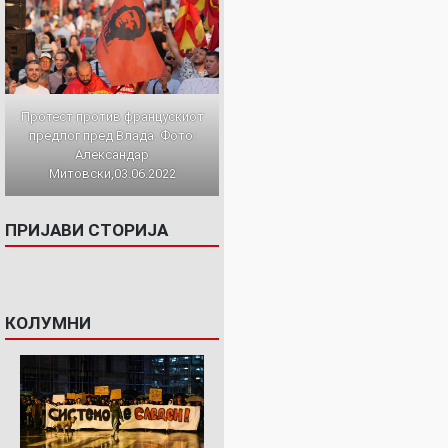
Протест против францускиот
предлог пред Влада. Фото:
Александар
Митовски,03.06.2022
ПРИЈАВИ СТОРИЈА
КОЛУМНИ