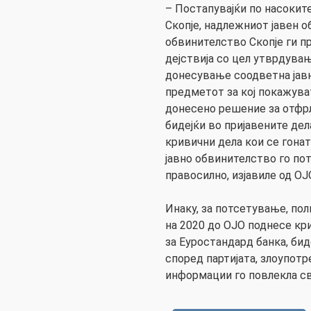
– Постапувајќи по насокит
Скопје, надлежниот јавен 
обвинителство Скопје ги п
дејствија со цел утврдува
донесување соодветна јав
предметот за кој покажува
донесено решение за отфрл
бидејќи во пријавените дел
кривични дела кои се гона
јавно обвинителство го по
правосилно, изјавиле од ОЈ
Инаку, за потсетување, пол
на 2020 до ОЈО поднесе кр
за Еуростандард банка, бид
според партијата, злоупот
информации го повлекла сво