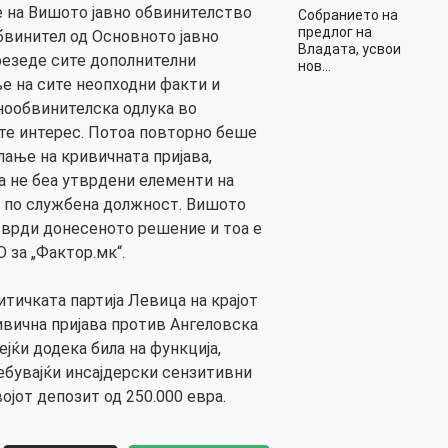
е на Вишото јавно обвинителство
Собранието на
предлог на
обвинител од Основното јавно
Владата, усвои
резеде сите дополнителни
нов…
ње на сите неопходни факти и
нообвинителска одлука во
те интерес. Потоа повторно беше
ање на кривичната пријава,
а не беа утврдени елементи на
т по службена должност. Вишото
тврди донесеното решение и тоа е
О за „Фактор.мк“.
итичката партија Левица на крајот
ивична пријава против Ангеловска
ејќи додека била на функција,
ребувајќи инсајдерски сензитивни
јот депозит од 250.000 евра.