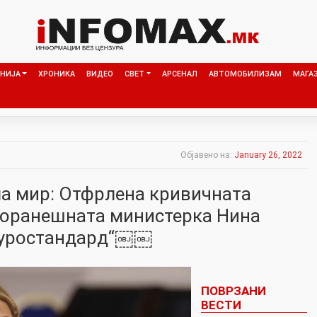
НИЈА
ХРОНИКА
ВИДЕО
СВЕТ
АРСЕНАЛ
АВТОМОБИЛИЗАМ
МАГА
Објавено на:
January 26, 2022
а мир: Отфрлена кривичната
поранешната министерка Нина
„Еуростандард“￼￼
ПОВРЗАНИ
ВЕСТИ