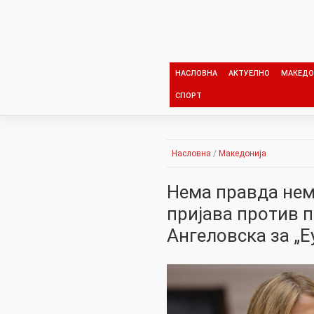
Skip
to
content
НАСЛОВНА
АКТУЕЛНО
МАКЕДО
СПОРТ
Насловна
/
Македонија
Нема правда нем
пријава против 
Ангеловска за 