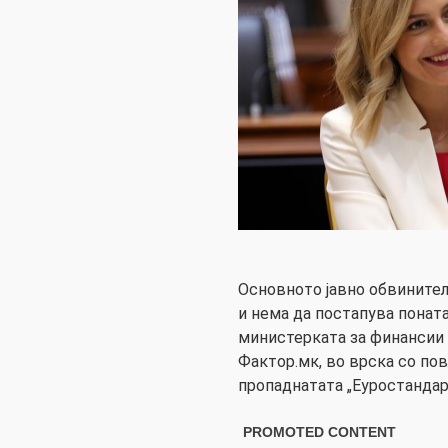
Основното јавно обвинител
и нема да постапува поната
министерката за финансии 
Фактор.мк, во врска со по
пропаднатата „Еуростандар