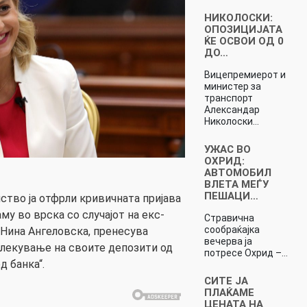
НИКОЛОСКИ:
ОПОЗИЦИЈАТА
ЌЕ ОСВОИ ОД 0
ДО…
Вицепремиерот и
министер за
транспорт
Александар
Николоски…
УЖАС ВО
ОХРИД:
АВТОМОБИЛ
ВЛЕТА МЕЃУ
ПЕШАЦИ…
ство ја отфрли кривичната пријава
му во врска со случајот на екс-
Стравична
сообраќајка
Нина Ангеловска, пренесува
вечерва ја
влекување на своите депозити од
потресе Охрид –…
д банка“.
СИТЕ ЈА
ПЛАЌАМЕ
ЦЕНАТА НА