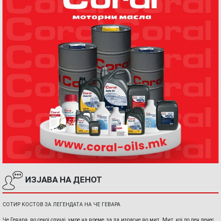
ИЗЈАВА НА ДЕНОТ
СОТИР КОСТОВ ЗА ЛЕГЕНДАТА НА ЧЕ ГЕВАРА
Че Гевара, во секој случај, умре на време, за да израсне во мит. Мит, кој до ден денес