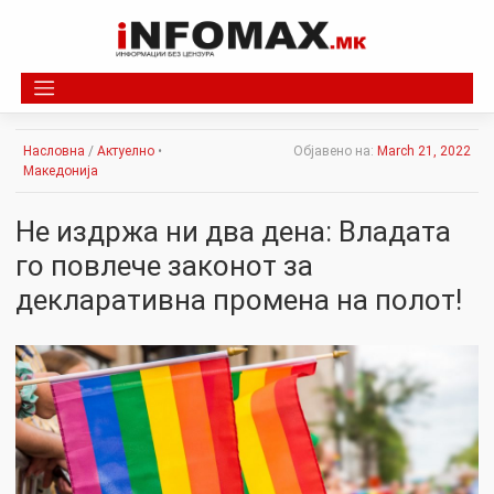
Skip
to
content
Насловна
/
Актуелно
•
Објавено на:
March 21, 2022
Македонија
Не издржа ни два дена: Владата
го повлече законот за
декларативна промена на полот!