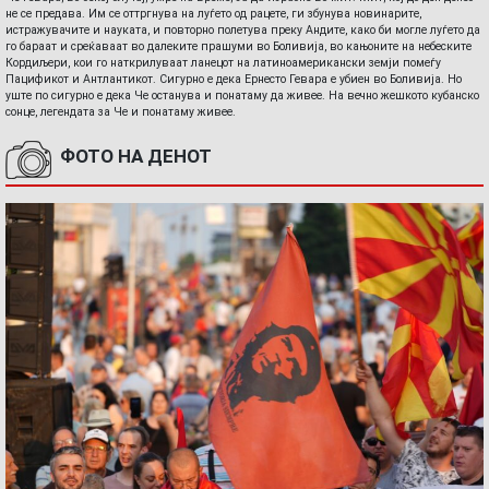
не се предава. Им се оттргнува на луѓето од рацете, ги збунува новинарите,
истражувачите и науката, и повторно полетува преку Андите, како би могле луѓето да
го бараат и среќаваат во далеките прашуми во Боливија, во кањоните на небеските
Кордиљери, кои го наткрилуваат ланецот на латиноамерикански земји помеѓу
Пацификот и Антлантикот. Сигурно е дека Ернесто Гевара е убиен во Боливија. Но
уште по сигурно е дека Че останува и понатаму да живее. На вечно жешкото кубанско
сонце, легендата за Че и понатаму живее.
ФОТО НА ДЕНОТ