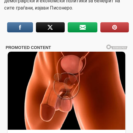
демографски и економски политики за бенефит на
сите граѓани, изјави Писонеро.