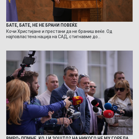
БАТЕ, БАТЕ, НЕ НЕ БРАНИ ПОВЕЌЕ
Кочи Христијане и престани да не браниш веќе. Од
најповластена нација на САД, стигнавме до…
ВМРО-ДПМНЕ, КОЈ И ЗОШТО? НА НИКОГО НЕ МУ ГОРЕЛА