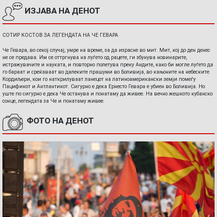
ИЗЈАВА НА ДЕНОТ
СОТИР КОСТОВ ЗА ЛЕГЕНДАТА НА ЧЕ ГЕВАРА
Че Гевара, во секој случај, умре на време, за да израсне во мит. Мит, кој до ден денес
не се предава. Им се оттргнува на луѓето од рацете, ги збунува новинарите,
истражувачите и науката, и повторно полетува преку Андите, како би могле луѓето да
го бараат и среќаваат во далеките прашуми во Боливија, во кањоните на небеските
Кордиљери, кои го наткрилуваат ланецот на латиноамерикански земји помеѓу
Пацификот и Антлантикот. Сигурно е дека Ернесто Гевара е убиен во Боливија. Но
уште по сигурно е дека Че останува и понатаму да живее. На вечно жешкото кубанско
сонце, легендата за Че и понатаму живее.
ФОТО НА ДЕНОТ