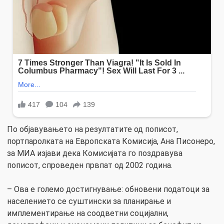
По објавувањето на резултатите од пописот,
портпаролката на Европската Комисија, Ана Писонеро,
за МИА изјави дека Комисијата го поздравува
пописот, спроведен првпат од 2002 година.
– Ова е големо достигнување: обновени податоци за
населението се суштински за планирање и
имплементирање на соодветни социјални,