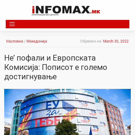
Skip
to
content
Насловна
/
Македонија
Објавено на:
March 30, 2022
Не’ пофали и Европската
Комисија: Пописот е големо
достигнување