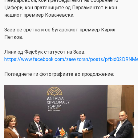
Пендаровски, кон претседателот на Собранието
Џафери, кон пратениците од Парламентот и кон
нашиот премиер Ковачевски.
Заев се сретна и со бугарскиот премиер Кирил
Петков.
Линк од Фејсбук статусот на Заев:
https://www.facebook.com/zaevzoran/posts/pfbid02DR
Погледнете ги фотографиите во продолжение: