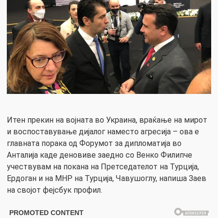
Итен прекин на војната во Украина, враќање на мирот
и воспоставување дијалог наместо агресија – ова е
главната порака од Форумот за дипломатија во
Анталија каде деновиве заедно со Венко Филипче
учествувам на покана на Претседателот на Турција,
Ердоган и на МНР на Турција, Чавушоглу, напиша Заев
на својот фејсбук профил.