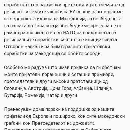
соработката со највисоки претставници на земјите од
регионот и земјите членки на ЕУ со кои разговаравме
за европската иднина на Македонија, за безбедноста
на нашата држава која ја обезбедивме преку нашето
рамноправно членство во НАТО, за поддршката на
регионалните соработки како што е иницијативата
Отворен Балкан и за билатералните пријателски
соработки на Македонија со своите соседи.
Особено ме радува што имав прилика да ги сретнам
моите пријатели, поранешни и сегашни премиери,
претседатели и други високи претставници од
Словенија, Австрија, Црна Гора, Албанија, Шпанија,
Бугарија, Романија, Катар и други.
Пренесувам дома пораки на поддршка од нашите
пријатели од Европа и пошироко, кон сите македонски
граѓани, кон Претседателот на државата