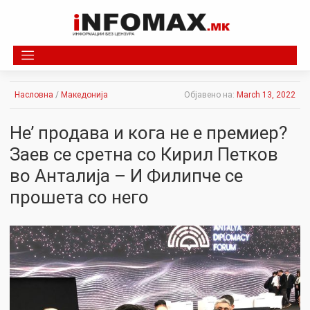
Skip
to
content
Насловна
/
Македонија
Објавено на:
March 13, 2022
Не’ продава и кога не е премиер?
Заев се сретна со Кирил Петков
во Анталија – И Филипче се
прошета со него