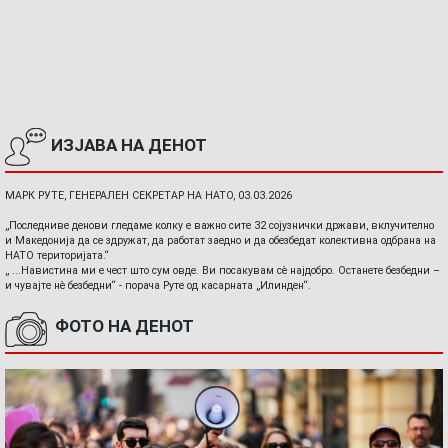
ИЗЈАВА НА ДЕНОТ
МАРК РУТЕ, ГЕНЕРАЛЕН СЕКРЕТАР НА НАТО, 03.03.2026
„Последниве денови гледаме колку е важно сите 32 сојузнички држави, вклучително
и Македонија да се здружат, да работат заедно и да обезбедат колективна одбрана на
НАТО територијата.“
„ ...Навистина ми е чест што сум овде. Ви посакувам сè најдобро. Останете безбедни –
и чувајте нè безбедни“ - порача Руте од касарната „Илинден“.
ФОТО НА ДЕНОТ