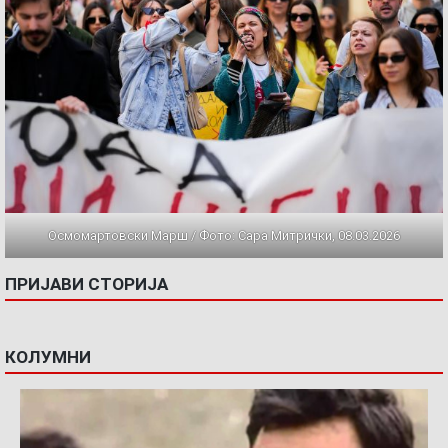
Осмомартовски Марш / Фото: Сара Митрички, 08.03.2026
ПРИЈАВИ СТОРИЈА
КОЛУМНИ