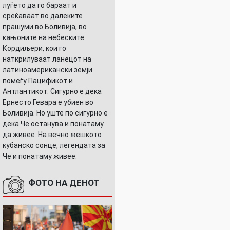
луѓето да го бараат и
среќаваат во далеките
прашуми во Боливија, во
кањоните на небеските
Кордиљери, кои го
наткрилуваат ланецот на
латиноамерикански земји
помеѓу Пацификот и
Антлантикот. Сигурно е дека
Ернесто Гевара е убиен во
Боливија. Но уште по сигурно е
дека Че останува и понатаму
да живее. На вечно жешкото
кубанско сонце, легендата за
Че и понатаму живее.
ФОТО НА ДЕНОТ