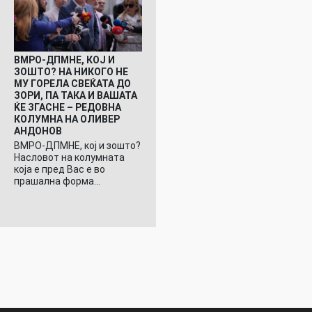
ВМРО-ДПМНЕ, КОЈ И
ЗОШТО? НА НИКОГО НЕ
МУ ГОРЕЛА СВЕЌАТА ДО
ЗОРИ, ПА ТАКА И ВАШАТА
ЌЕ ЗГАСНЕ – РЕДОВНА
КОЛУМНА НА ОЛИВЕР
АНДОНОВ
ВМРО-ДПМНЕ, кој и зошто?
Насловот на колумната
која е пред Вас е во
прашална форма…