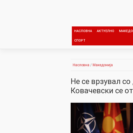
Skip
to
content
НАСЛОВНА
АКТУЕЛНО
МАКЕДО
СПОРТ
Насловна
/
Македонија
Не се врзувал со
Ковачевски се от