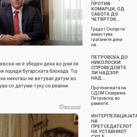
ПРОТИВ
КОМАРЦИ, ОД
САБОТА ДО
ЧЕТВРТОК…
Градот Скопје ги
известува
граѓаните дека
на…
ПЕТРОВСКА ДО
НИКОЛОСКИ:
ски не е убеден дека во јуни ќе
СПРОВЕДОВТЕ
и поради бугарската блокада. Тој
ЛИ НАДЗОР
НАД…
ека никогаш не ветувал датум во
зува со датуми туку со реални
Пратеничката на
СДСМ Славјанка
Петровска, во
рамките…
ИНТЕРПЕЛАЦИЈАТ
НА
ПРЕТСЕДАТЕЛОТ
НА УСТАВНИОТ
СУД Е…