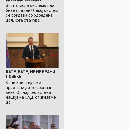
Зошто мора системот да
биде следен? Секој систем
се создава со одредена
цел, кога станува…
БАТЕ, БАТЕ, НЕ НЕ БРАНИ
ПОВЕЌЕ
Кочи Христијане и
престани да не браниш
веќе. Од најповластена
нација на САД, стигнавме
до…