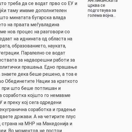
Англиканската
то треба да се водат прво со ЕУ и
црква се
ејќи таму имаме дополнителен
подготвува за
голема војна…
 што минатата бугарска влада
то на првата меѓувладина
ме нов процес на разговори со
едаат на иднината од областа на
ата, образованието, науката,
теграции. Паралелно се водат
рствата за надворешни работи за
олитички прашања. Едно прашање
 знаете дека беше решено, а тоа е
во Обединетите Нации за краткото
, при што беше потпишан и
а соработка којшто го немавме
 и преку кој сега одредени
екугранична соработка и градење
двете држави. А на четирите плус
 страна на МНР на Македонија и
деи. Во моментов не постои