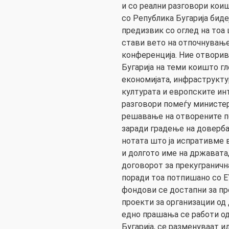
и со реални разговори коиш
со Република Бугарија бид
предизвик со оглед на тоа
стави вето на отпочнување
конференција. Ние отворив
Бугарија на теми коишто гл
економијата, инфраструктур
културата и европските ин
разговори помеѓу министе
решавање на отворените п
заради градење на доверба
нотата што ја испративме 
и долгото име на државата
договорот за прекуграничн
поради тоа потпишано со ЕУ
фондови се достапни за пр
проекти за организации од 
едно прашања се работи од
Бугарија, се разменуваат и