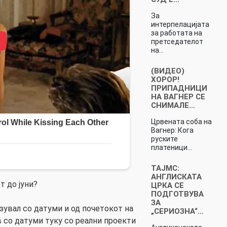
За
интерпелацијата
за работата на
претседателот
на…
(ВИДЕО)
ХОРОР!
ПРИПАДНИЦИ
НА ВАГНЕР СЕ
СНИМАЛЕ…
Црвената соба на
Вагнер: Кога
руските
платеници…
ТАЈМС:
АНГЛИСКАТА
т до јуни?
ЦРКА СЕ
ПОДГОТВУВА
ЗА
зувал со датуми и од почетокот на
„СЕРИОЗНА“…
в со датуми туку со реални проекти