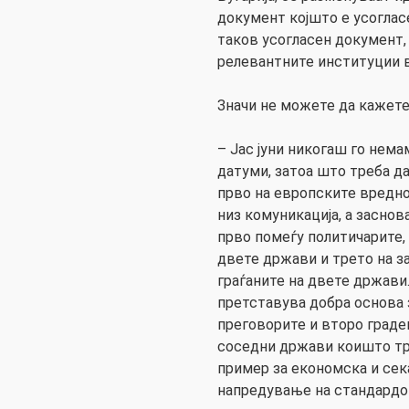
документ којшто е усоглас
таков усогласен документ,
релевантните институции в
Значи не можете да кажете 
– Јас јуни никогаш го нема
датуми, затоа што треба д
прво на европските вредно
низ комуникација, а заснов
прво помеѓу политичарите,
двете држави и трето на з
граѓаните на двете држави
претставува добра основа 
преговорите и второ граде
соседни држави коишто тр
пример за економска и сек
напредување на стандардот