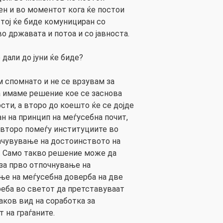
ен и во моментот кога ќе постои
 тој ќе биде комунициран со
о државата и потоа и со јавноста.
дали до јуни ќе биде?
м спомнато и не се врзувам за
а имаме решение кое се заснова
сти, а второ до коешто ќе се дојде
ан на принцип на меѓусебна почит,
 второ помеѓу институциите во
ачувување на достоинството на
. Само такво решение може да
за прво отпочнување на
ње на меѓусебна доверба на две
еба во светот да претставуваат
аков вид на соработка за
 на граѓаните.