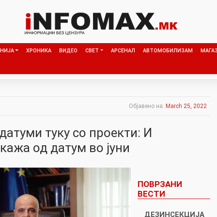
НИЈА
ХРОНИКА
ВИДЕО
СВЕТ
АРСЕНАЛ
АВТОМОБИЛИЗАМ
МАГА
Објавено на:
March 25, 2022
 датуми туку со проекти: И
кажа од датум во јуни
ПОВРЗАНИ
ВЕСТИ
ДЕЗИНСЕКЦИЈА