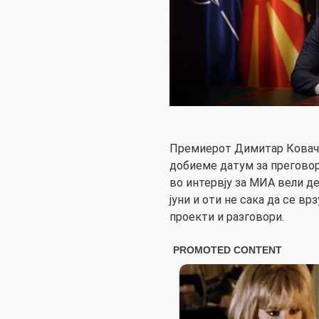
Премиерот Димитар Ковачев
добиеме датум за преговор
во интервју за МИА вели д
јуни и оти не сака да се вр
проекти и разговори.