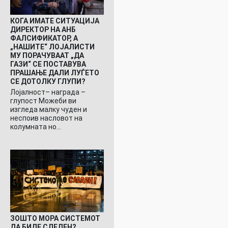
КОГА ИМАТЕ СИТУАЦИЈА
ДИРЕКТОР НА АНБ
ФАЛСИФИКАТОР, А
„НАШИТЕ“ ЛОЈАЛИСТИ
МУ ПОРАЧУВААТ „ДА
ГАЗИ“ СЕ ПОСТАВУВА
ПРАШАЊЕ ДАЛИ ЛУЃЕТО
СЕ ДОТОЛКУ ГЛУПИ?
Лојалност– награда –
глупост Можеби ви
изгледа малку чуден и
неспоив насловот на
колумната но…
ЗОШТО МОРА СИСТЕМОТ
ДА БИДЕ СЛЕДЕН?